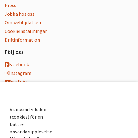
Press
Jobba hos oss
Om webbplatsen
Cookieinställningar
Driftinformation
Följ oss
Facebook
Instagram
YouTube
K-blogg
K-podd
Nyhetsbrev
Vi använder kakor
(cookies) för en
Andra webbplatser
bättre
användarupplevelse.
Arkivsök