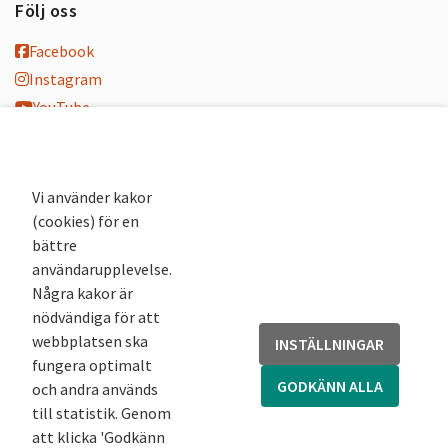
Följ oss
Facebook
Instagram
YouTube
K-blogg
K-podd
Nyhetsbrev
Vi använder kakor
(cookies) för en
Andra webbplatser
bättre
användarupplevelse.
Arkivsök
Några kakor är
Fornsök
nödvändiga för att
Fornreg
webbplatsen ska
INSTÄLLNINGAR
Bebyggelseregistret
fungera optimalt
Runor
GODKÄNN ALLA
och andra används
Kringla
till statistik. Genom
att klicka 'Godkänn