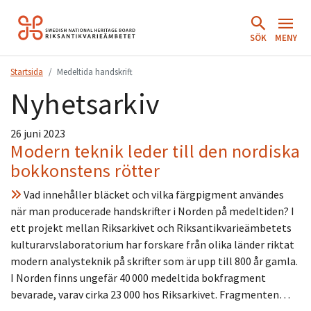
Hoppa
till
SÖK
MENY
innehåll.
Startsida
Medeltida handskrift
Nyhetsarkiv
26 juni 2023
Modern teknik leder till den nordiska
bokkonstens rötter
Vad innehåller bläcket och vilka färgpigment användes
när man producerade handskrifter i Norden på medeltiden? I
ett projekt mellan Riksarkivet och Riksantikvarieämbetets
kulturarvslaboratorium har forskare från olika länder riktat
modern analysteknik på skrifter som är upp till 800 år gamla.
I Norden finns ungefär 40 000 medeltida bokfragment
bevarade, varav cirka 23 000 hos Riksarkivet. Fragmenten…