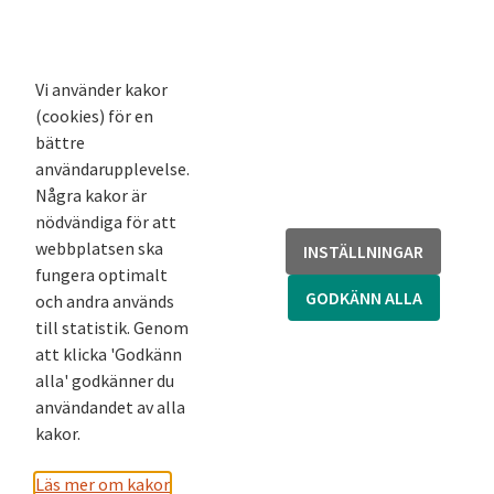
K-blogg
K-podd
Nyhetsbrev
Vi använder kakor
(cookies) för en
Andra webbplatser
bättre
användarupplevelse.
Arkivsök
Några kakor är
Fornsök
nödvändiga för att
Fornreg
webbplatsen ska
INSTÄLLNINGAR
Bebyggelseregistret
fungera optimalt
Runor
GODKÄNN ALLA
och andra används
Kringla
till statistik. Genom
att klicka 'Godkänn
alla' godkänner du
användandet av alla
kakor.
Läs mer om kakor