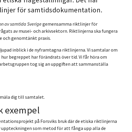
tlinjer för samtidsdokumentation.
n av samtida Sverige
gemensamma riktlinjer för
gats av musei- och arkivsektorn. Riktlinjerna ska fungera
de och genomtänkt praxis.
upad inblick i de nyframtagna riktlinjerna. Vi samtalar om
r begreppet har förändrats över tid. Vi får höra om
ur arbetsgruppen tog sig an uppgiften att sammanställa
mäla dig till samtalet.
sk exempel
ntationsprojekt på Forsviks bruk där de etiska riktlinjerna
av uppteckningen som metod för att fånga upp alla de