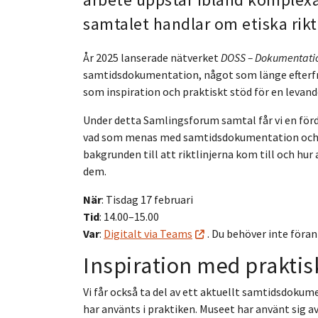
samtalet handlar om etiska rik
År 2025 lanserade nätverket
DOSS – Dokumentatio
samtidsdokumentation, något som länge efterfrå
som inspiration och praktiskt stöd för en levan
Under detta Samlingsforum samtal får vi en fördj
vad som menas med samtidsdokumentation och hu
bakgrunden till att riktlinjerna kom till och h
dem.
När
: Tisdag 17 februari
Tid
: 14.00–15.00
Var
:
Digitalt via Teams
. Du behöver inte föran
Inspiration med prakti
Vi får också ta del av ett aktuellt samtidsdokume
har använts i praktiken. Museet har använt sig 