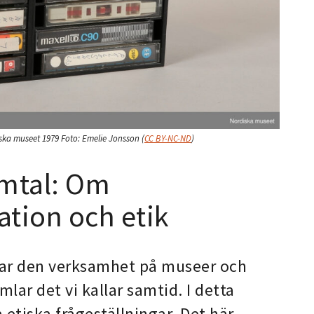
ska museet 1979
Foto:
Emelie Jonsson
(
CC BY-NC-ND
)
mtal: Om
tion och etik
r den verksamhet på museer och
ar det vi kallar samtid. I detta
etiska frågeställningar. Det här