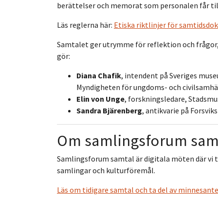
berättelser och memorat som personalen får till
Läs reglerna här:
Etiska riktlinjer för samtidsd
Samtalet ger utrymme för reflektion och frågor, o
gör:
Diana Chafik
, intendent på Sveriges mus
Myndigheten för ungdoms- och civilsamhäl
Elin von Unge
, forskningsledare, Stadsmu
Sandra Bjärenberg
, antikvarie på Forsvi
Om samlingsforum sam
Samlingsforum samtal är digitala möten där vi 
samlingar och kulturföremål.
Läs om tidigare samtal och ta del av minnesant