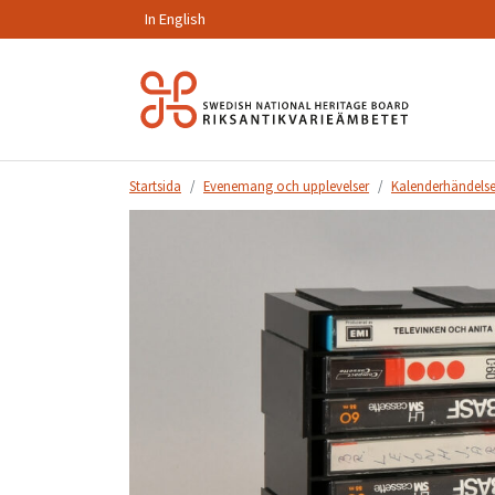
In English
Hoppa
till
innehåll.
Startsida
Evenemang och upplevelser
Kalenderhändelse