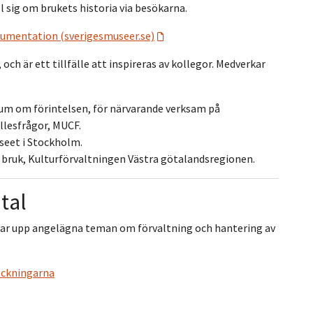
 sig om brukets historia via besökarna.
okumentation (sverigesmuseer.se)
ch är ett tillfälle att inspireras av kollegor. Medverkar
eum om förintelsen, för närvarande verksam på
lesfrågor, MUCF.
seet i Stockholm.
ks bruk, Kulturförvaltningen Västra götalandsregionen.
tal
tar upp angelägna teman om förvaltning och hantering av
eckningarna