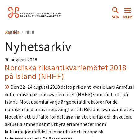
Hoppa
till
SÖK
MENY
innehåll.
Startsida
NHHF
Nyhetsarkiv
30 augusti 2018
Nordiska riksantikvariemötet 2018
på Island (NHHF)
Den 22–24 augusti 2018 deltog riksantikvarie Lars Amréus i
det nordiska riksantikvariemötet (NHHF) som i år hölls på
Island. Mötet samlar varje år generaldirektörer för de
nordiska ländernas motsvarighet till Riksantikvarieämbetet.
Mötet är ett tillfälle för deltagarna att träffas och diskutera
aktuella ämnen samt utbyta erfarenheter inom
kulturmiljöområdet och nordisk och europeisk
kulturarvspolitik. På årets möte…