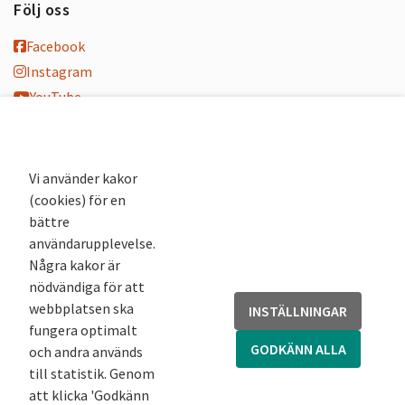
Följ oss
Facebook
Instagram
YouTube
K-blogg
K-podd
Nyhetsbrev
Vi använder kakor
(cookies) för en
Andra webbplatser
bättre
användarupplevelse.
Arkivsök
Några kakor är
Fornsök
nödvändiga för att
Fornreg
webbplatsen ska
INSTÄLLNINGAR
Bebyggelseregistret
fungera optimalt
Runor
GODKÄNN ALLA
och andra används
Kringla
till statistik. Genom
att klicka 'Godkänn