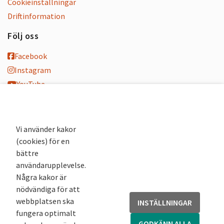
Cookieinställningar
Driftinformation
Följ oss
Facebook
Instagram
YouTube
K-blogg
K-podd
Nyhetsbrev
Vi använder kakor
(cookies) för en
Andra webbplatser
bättre
användarupplevelse.
Arkivsök
Några kakor är
Fornsök
nödvändiga för att
Fornreg
webbplatsen ska
INSTÄLLNINGAR
Bebyggelseregistret
fungera optimalt
Runor
GODKÄNN ALLA