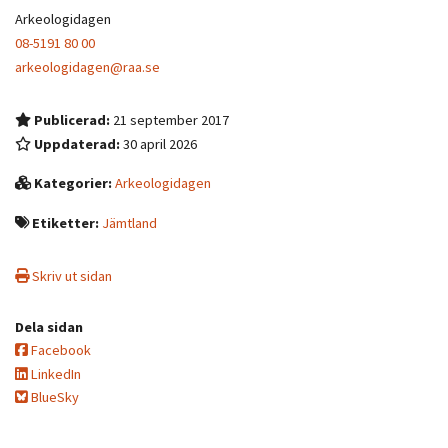
Arkeologidagen
08-5191 80 00
arkeologidagen@raa.se
Publicerad:
21 september 2017
Uppdaterad:
30 april 2026
Kategorier:
Arkeologidagen
Etiketter:
Jämtland
Skriv ut sidan
Dela sidan
Facebook
LinkedIn
BlueSky