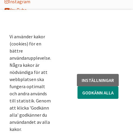
Instagram
YouTube
K-blogg
K-podd
Nyhetsbrev
Vi använder kakor
(cookies) för en
Andra webbplatser
bättre
användarupplevelse.
Arkivsök
Några kakor är
Fornsök
nödvändiga för att
Fornreg
webbplatsen ska
INSTÄLLNINGAR
Bebyggelseregistret
fungera optimalt
Runor
GODKÄNN ALLA
och andra används
Kringla
till statistik. Genom
att klicka 'Godkänn
alla' godkänner du
användandet av alla
kakor.