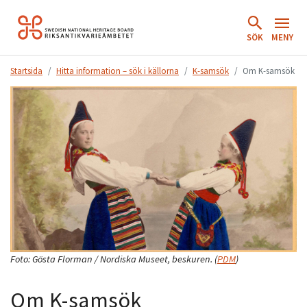
Hoppa
till
SÖK
MENY
innehåll.
Startsida
Hitta information – sök i källorna
K-samsök
Om K-samsök
Foto:
Gösta Florman / Nordiska Museet, beskuren.
(
PDM
)
Om K-samsök