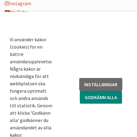
Instagram
YouTube
K-blogg
K-podd
Nyhetsbrev
Vi använder kakor
(cookies) för en
Andra webbplatser
bättre
användarupplevelse.
Arkivsök
Några kakor är
Fornsök
nödvändiga för att
Fornreg
webbplatsen ska
INSTÄLLNINGAR
Bebyggelseregistret
fungera optimalt
Runor
GODKÄNN ALLA
och andra används
Kringla
till statistik. Genom
att klicka 'Godkänn
alla' godkänner du
användandet av alla
kakor.