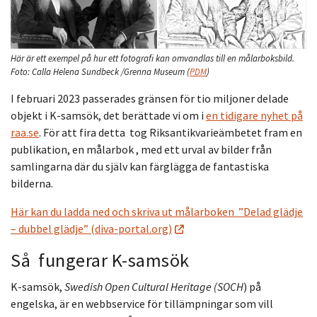
Här är ett exempel på hur ett fotografi kan omvandlas till en målarboksbild.
Foto:
Calla Helena Sundbeck /Grenna Museum
(
PDM
)
I februari 2023 passerades gränsen för tio miljoner delade
objekt i K-samsök, det berättade vi om i
en tidigare nyhet på
raa.se
. För att fira detta tog Riksantikvarieämbetet fram en
publikation, en målarbok , med ett urval av bilder från
samlingarna där du själv kan färglägga de fantastiska
bilderna.
Här kan du ladda ned och skriva ut målarboken ”Delad glädje
– dubbel glädje” (diva-portal.org)
Så fungerar K-samsök
K-samsök,
Swedish Open Cultural Heritage (SOCH
) på
engelska, är en webbservice för tillämpningar som vill