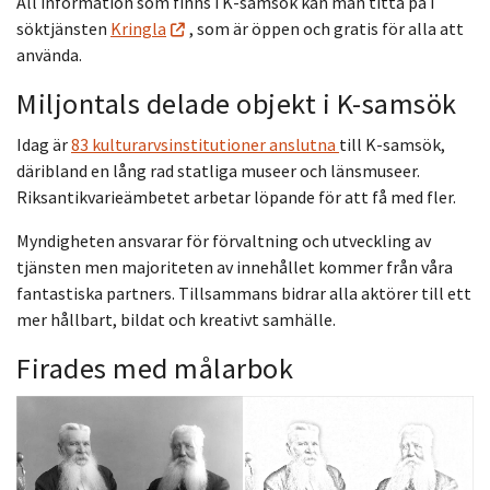
All information som finns i K-samsök kan man titta på i
söktjänsten
Kringla
, som är öppen och gratis för alla att
använda.
Miljontals delade objekt i K-samsök
Idag är
83 kulturarvsinstitutioner anslutna
till K-samsök,
däribland en lång rad statliga museer och länsmuseer.
Riksantikvarieämbetet arbetar löpande för att få med fler.
Myndigheten ansvarar för förvaltning och utveckling av
tjänsten men majoriteten av innehållet kommer från våra
fantastiska partners. Tillsammans bidrar alla aktörer till ett
mer hållbart, bildat och kreativt samhälle.
Firades med målarbok