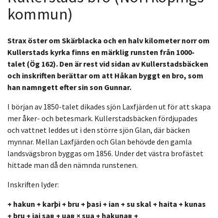
kommun)
Strax öster om Skärblacka och en halv kilometer norr om
Kullerstads kyrka finns en märklig runsten från 1000-
talet (Ög 162). Den är rest vid sidan av Kullerstadsbäcken
och inskriften berättar om att Håkan byggt en bro, som
han namngett efter sin son Gunnar.
I början av 1850-talet dikades sjön Laxfjärden ut för att skapa
mer åker- och betesmark. Kullerstadsbäcken fördjupades
och vattnet leddes ut i den större sjön Glan, där bäcken
mynnar. Mellan Laxfjärden och Glan behövde den gamla
landsvägsbron byggas om 1856. Under det västra brofästet
hittade man då den nämnda runstenen.
Inskriften lyder:
+ hakun + karþi + bru + þasi + ian + su skal + haita + kunas
+ bru + iai saʀ + uaʀ × sua + hakunaʀ +