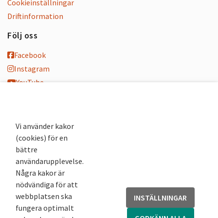
Cookieinställningar
Driftinformation
Följ oss
Facebook
Instagram
YouTube
K-blogg
K-podd
Nyhetsbrev
Vi använder kakor
(cookies) för en
Andra webbplatser
bättre
användarupplevelse.
Arkivsök
Några kakor är
Fornsök
nödvändiga för att
Fornreg
webbplatsen ska
INSTÄLLNINGAR
Bebyggelseregistret
fungera optimalt
Runor
GODKÄNN ALLA