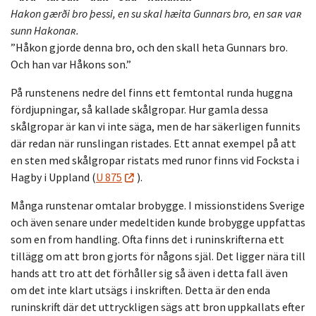
Hakon gærði bro þessi, en su skal hæita Gunnars bro, en saʀ vaʀ
sunn Hakonaʀ.
”Håkon gjorde denna bro, och den skall heta Gunnars bro.
Och han var Håkons son.”
På runstenens nedre del finns ett femtontal runda huggna
fördjupningar, så kallade skålgropar. Hur gamla dessa
skålgropar är kan vi inte säga, men de har säkerligen funnits
där redan när runslingan ristades. Ett annat exempel på att
en sten med skålgropar ristats med runor finns vid Focksta i
Hagby i Uppland (
U 875
).
Många runstenar omtalar brobygge. I missionstidens Sverige
och även senare under medeltiden kunde brobygge uppfattas
som en from handling. Ofta finns det i runinskrifterna ett
tillägg om att bron gjorts för någons själ. Det ligger nära till
hands att tro att det förhåller sig så även i detta fall även
om det inte klart utsägs i inskriften. Detta är den enda
runinskrift där det uttryckligen sägs att bron uppkallats efter