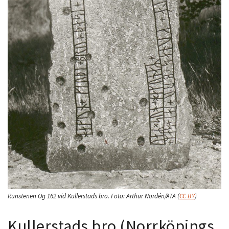
Runstenen Ög 162 vid Kullerstads bro.
Foto:
Arthur Nordén/ATA
(
CC BY
)
Kullerstads bro (Norrköpings