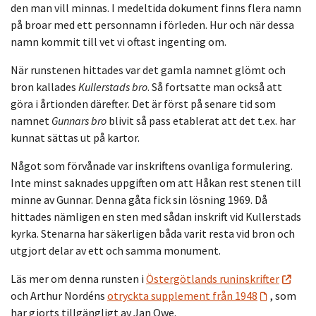
den man vill minnas. I medeltida dokument finns flera namn
på broar med ett personnamn i förleden. Hur och när dessa
namn kommit till vet vi oftast ingenting om.
När runstenen hittades var det gamla namnet glömt och
bron kallades
Kullerstads bro
. Så fortsatte man också att
göra i årtionden därefter. Det är först på senare tid som
namnet
Gunnars bro
blivit så pass etablerat att det t.ex. har
kunnat sättas ut på kartor.
Något som förvånade var inskriftens ovanliga formulering.
Inte minst saknades uppgiften om att Håkan rest stenen till
minne av Gunnar. Denna gåta fick sin lösning 1969. Då
hittades nämligen en sten med sådan inskrift vid Kullerstads
kyrka. Stenarna har säkerligen båda varit resta vid bron och
utgjort delar av ett och samma monument.
Läs mer om denna runsten i
Östergötlands runinskrifter
och Arthur Nordéns
otryckta supplement från 1948
, som
har gjorts tillgängligt av Jan Owe.