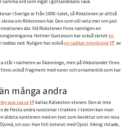
är samma ord som ingår i gotländskans rauk.
tenar i Sverige är från 1000-talet, så Rökstenen är alltså
tt skriva om Rökstenen här. Den som vill veta mer om just
formationen där. Vid Rökstenen finns nämligen en
 omgivningarna. Helmer Gustavson har också skrivit
en
 laddas ned. Nyligen har också
en radikal nytolkning
av
ta står i närheten av Skänninge, men på Vikbolandet finns
a finns också fragment med runor och ornamentik som har
 än många andra
nby app.raa.se
kallas Kälvesten-stenen. Den är inte
 de flesta andra runstenar i trakten. I texten kan man
 den äldsta runstenen med en text som berättar om en resa
vind, sin son. Han föll österut med Öjvisl. Viking ristade,