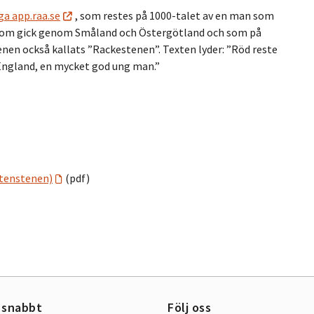
ga app.raa.se
, som restes på 1000-talet av en man som
 som gick genom Småland och Östergötland och som på
enen också kallats ”Rackestenen”. Texten lyder: ”Röd reste
i England, en mycket god ung man.”
stenstenen)
(pdf)
 snabbt
Följ oss