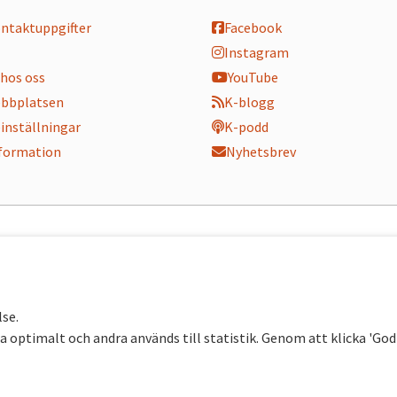
ontaktuppgifter
Facebook
Instagram
hos oss
YouTube
bbplatsen
K-blogg
inställningar
K-podd
nformation
Nyhetsbrev
lse.
 optimalt och andra används till statistik. Genom att klicka 'Go