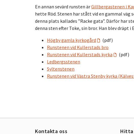
En annan sevärd runsten är
Gillbergastenen i Ka
hette Röd. Stenen har stått vid en gammal väg
denna plats kallades ”Racke gata”. Därför har st
denna sten efter Toke, sin bror. Han blev dräpt 
Högby gamla kyrkogård
(pdf)
Runstenen vid Kullerstads bro
Runstenen vid Kullerstads kyrka
(pdf)
Ledbergsstenen
Syltenstenen
Runstenen vid Västra Stenby kyrka (Kälve
Kontakta oss
Hitta