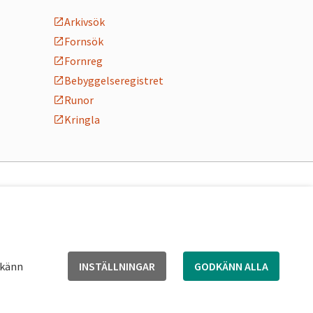
Arkivsök
Fornsök
Fornreg
Bebyggelseregistret
Runor
Kringla
dkänn
INSTÄLLNINGAR
GODKÄNN ALLA