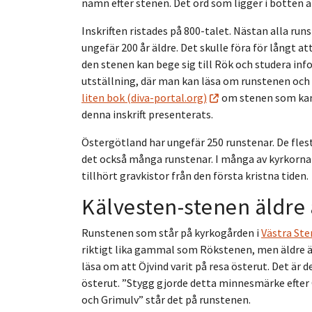
namn efter stenen. Det ord som ligger i botten 
Inskriften ristades på 800-talet. Nästan alla runs
ungefär 200 år äldre. Det skulle föra för långt a
den stenen kan bege sig till Rök och studera in
utställning, där man kan läsa om runstenen och
liten bok (diva-portal.org)
om stenen som kan
denna inskrift presenterats.
Östergötland har ungefär 250 runstenar. De fles
det också många runstenar. I många av kyrkorn
tillhört gravkistor från den första kristna tiden.
Kälvesten-stenen äldre
Runstenen som står på kyrkogården i
Västra Ste
riktigt lika gammal som Rökstenen, men äldre än
läsa om att Öjvind varit på resa österut. Det är
österut. ”Stygg gjorde detta minnesmärke efter Öj
och Grimulv” står det på runstenen.