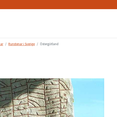
nar
Runstenar i Sverige
Östergötland