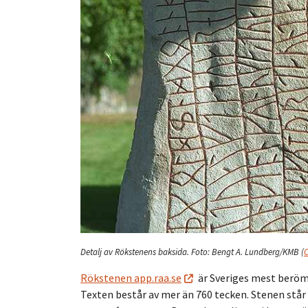
Detalj av Rökstenens baksida.
Foto:
Bengt A. Lundberg/KMB
(
C
Rökstenen app.raa.se
är Sveriges mest berömd
Texten består av mer än 760 tecken. Stenen står