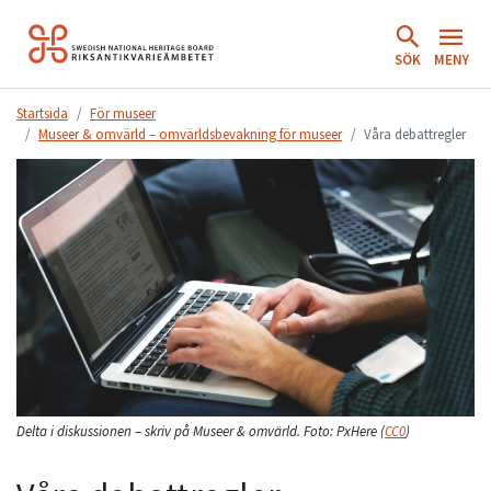
Hoppa
till
SÖK
MENY
innehåll.
Startsida
För museer
Museer & omvärld – omvärldsbevakning för museer
Våra debattregler
Delta i diskussionen – skriv på Museer & omvärld.
Foto:
PxHere
(
CC0
)