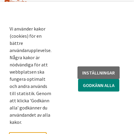
YouTube
K-blogg
K-podd
Nyhetsbrev
Vi använder kakor
(cookies) för en
Andra webbplatser
bättre
användarupplevelse.
Arkivsök
Några kakor är
Fornsök
nödvändiga för att
Fornreg
webbplatsen ska
INSTÄLLNINGAR
Bebyggelseregistret
fungera optimalt
Runor
GODKÄNN ALLA
och andra används
Kringla
till statistik. Genom
att klicka 'Godkänn
alla' godkänner du
användandet av alla
kakor.