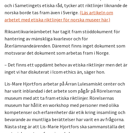
och i Sametingets etiska råd, tycker att riktlinjer liknande de
norska borde tas fram även i Sverige.
(Läs artikeln om
arbetet med etiska riktlinjer för norska museer här.)
Riksantikvarieämbetet har tagit fram stöddokument för
hantering av mänskliga kvarlevor och för
återlämnandeärenden. Däremot finns inget dokument som
motsvarar det dokument som arbetas fram i Norge.
– Det finns ett uppdämt behov av etiska riktlinjer men det är
inget vi har diskuterat i Icom ethics än, säger hon.
Lis-Mare Hjortfors arbetar på Árran Lulesamiskt center och
har varit inblandad i det arbete som pågår på Rörelsernas
museum med att ta fram etiska riktlinjer. Rörelsernas
museum har hållit en workshop med personer med olika
kompetenser och erfarenheter där etik kring insamling och
bevarande av muntliga berättelser har varit en av frågorna.
Nästa steg är att Lis-Marie Hjortfors ska sammanställa det