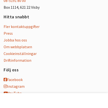
08-5191 80 00
Box 1114, 621 22 Visby
Hitta snabbt
Fler kontaktuppgifter
Press
Jobba hos oss
Om webbplatsen
Cookieinställningar
Driftinformation
Följ oss
Facebook
Instagram
YouTube
K-blogg
K-podd