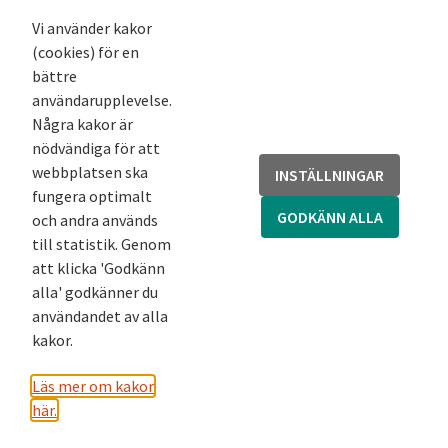
Nyhetsbrev
Vi använder kakor
(cookies) för en
Andra webbplatser
bättre
användarupplevelse.
Arkivsök
Några kakor är
Fornsök
nödvändiga för att
Fornreg
webbplatsen ska
INSTÄLLNINGAR
Bebyggelseregistret
fungera optimalt
Runor
GODKÄNN ALLA
och andra används
Kringla
till statistik. Genom
att klicka 'Godkänn
alla' godkänner du
användandet av alla
kakor.
Läs mer om kakor
här.