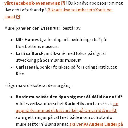
vårt Facebook-evenemang
! Du kan även se programmet
live och i efterhand på
Riksantikvarieämbetets Youtube-
kanal
.
Museipanelen den 24 februari består av:
Nils Harnesk
, arkeolog och avdelningschef på
Norrbottens museum
Larissa Borck
, antikvarie med fokus på digital
utveckling på Sörmlands museum
Carl Heath
, senior forskare på forskningsinstitutet
Rise
Frågorna vi diskuterar denna gång:
Borde museivärlden ägna sig mer åt dåtid än nutid?
Arkdes verksamhetschef
Karin Nilsson
har skrivit
en
uppmärksammad debattartikel på Omvärld & insikt
som gett ringar på vattnet både inom och utanför
museisektorn. Bland annat
skriver
PJ Anders Linder
på