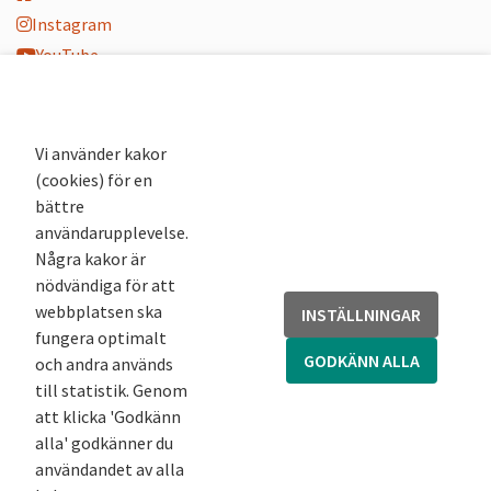
Instagram
YouTube
K-blogg
K-podd
Nyhetsbrev
Vi använder kakor
(cookies) för en
Andra webbplatser
bättre
användarupplevelse.
Arkivsök
Några kakor är
Fornsök
nödvändiga för att
Fornreg
webbplatsen ska
INSTÄLLNINGAR
Bebyggelseregistret
fungera optimalt
Runor
GODKÄNN ALLA
och andra används
Kringla
till statistik. Genom
att klicka 'Godkänn
alla' godkänner du
användandet av alla