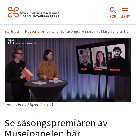
Hoppa
till
SÖK
MENY
innehåll.
Startsida
Museer & omvärld
Se säsongspremiären av Museipanelen här
Foto:
Eddie Ahlgren
(
CC BY
)
Se säsongspremiären av
Museipanelen här