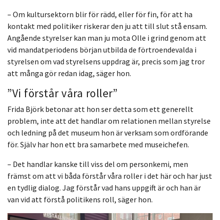
– Om kultursektorn blir för rädd, eller för fin, för att ha
kontakt med politiker riskerar den ju att till slut stå ensam.
Angående styrelser kan man ju mota Olle i grind genom att
vid mandatperiodens början utbilda de förtroendevalda i
styrelsen om vad styrelsens uppdrag är, precis som jag tror
att många gör redan idag, säger hon.
”Vi förstår våra roller”
Frida Björk betonar att hon ser detta som ett generellt
problem, inte att det handlar om relationen mellan styrelse
och ledning på det museum hon är verksam som ordförande
för. Själv har hon ett bra samarbete med museichefen.
– Det handlar kanske till viss del om personkemi, men
främst om att vi båda förstår våra roller i det här och har just
en tydlig dialog. Jag förstår vad hans uppgift är och han är
van vid att förstå politikens roll, säger hon.