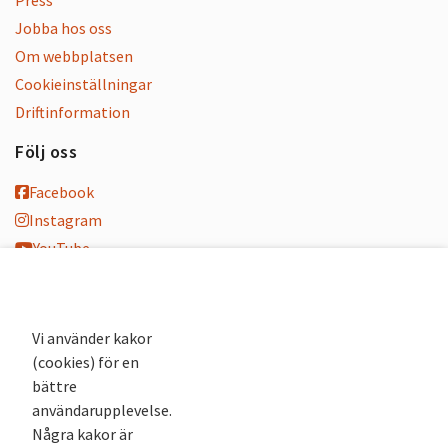
Jobba hos oss
Om webbplatsen
Cookieinställningar
Driftinformation
Följ oss
Facebook
Instagram
YouTube
K-blogg
K-podd
Nyhetsbrev
Vi använder kakor
(cookies) för en
Andra webbplatser
bättre
användarupplevelse.
Arkivsök
Några kakor är
Fornsök