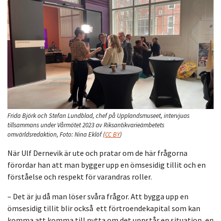
Frida Björk och Stefan Lundblad, chef på Upplandsmuseet, intervjuas
tillsammans under Vårmötet 2023 av Riksantikvarieämbetets
omvärldsredaktion,
Foto:
Nina Eklöf
(
CC BY
)
När Ulf Dernevik är ute och pratar om de här frågorna
förordar han att man bygger upp en ömsesidig tillit och en
förståelse och respekt för varandras roller.
– Det är ju då man löser svåra frågor. Att bygga upp en
ömsesidig tillit blir också ett förtroendekapital som kan
komma att komma till nytta om det uppstår en situation, en