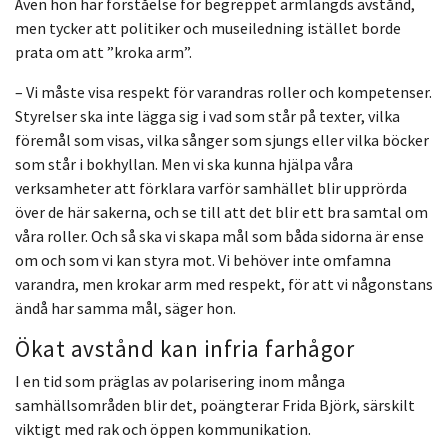
Även hon har förståelse för begreppet armlängds avstånd,
men tycker att politiker och museiledning istället borde
prata om att ”kroka arm”.
– Vi måste visa respekt för varandras roller och kompetenser.
Styrelser ska inte lägga sig i vad som står på texter, vilka
föremål som visas, vilka sånger som sjungs eller vilka böcker
som står i bokhyllan. Men vi ska kunna hjälpa våra
verksamheter att förklara varför samhället blir upprörda
över de här sakerna, och se till att det blir ett bra samtal om
våra roller. Och så ska vi skapa mål som båda sidorna är ense
om och som vi kan styra mot. Vi behöver inte omfamna
varandra, men krokar arm med respekt, för att vi någonstans
ändå har samma mål, säger hon.
Ökat avstånd kan infria farhågor
I en tid som präglas av polarisering inom många
samhällsområden blir det, poängterar Frida Björk, särskilt
viktigt med rak och öppen kommunikation.