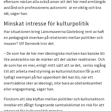
eftersom nästan alla också anser att det här med armlängds
avstånd och professionens autonomi är en viktig och bra
idé, säger han.
Minskat intresse för kulturpolitik
Har situationen kring Länsmuseerna Gävleborg rent av haft
en pedagogisk inverkan på relationen mellan politiker och
museer? Ulf Dernevik tror det.
– De som har de här mer ideologiska motiven kan kanske bli
lite avskräckta när de märker att det väcker reaktioner. Och
de som har en mer, enligt mitt sätt att se det, seriös ingång
till att arbeta med styrning av kulturinstitution får ju ett
tydligt exempel på hur uppenbart det kan bli, när ett
överträdelse sker av ideologi, inte bara av obetänksamhet
eller engagemang, säger han.
Förutom att öka klyftan mellan politiker och kultursektorn
innebär ett dåligt fungerande samtalsklimat en risk för att
intresset för kulturpolitik minskar.