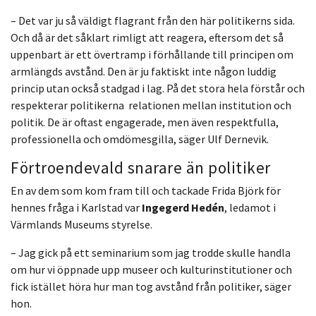
– Det var ju så väldigt flagrant från den här politikerns sida.
Och då är det såklart rimligt att reagera, eftersom det så
uppenbart är ett övertramp i förhållande till principen om
armlängds avstånd. Den är ju faktiskt inte någon luddig
princip utan också stadgad i lag. På det stora hela förstår och
respekterar politikerna relationen mellan institution och
politik. De är oftast engagerade, men även respektfulla,
professionella och omdömesgilla, säger Ulf Dernevik.
Förtroendevald snarare än politiker
En av dem som kom fram till och tackade Frida Björk för
hennes fråga i Karlstad var
Ingegerd Hedén
, ledamot i
Värmlands Museums styrelse.
– Jag gick på ett seminarium som jag trodde skulle handla
om hur vi öppnade upp museer och kulturinstitutioner och
fick istället höra hur man tog avstånd från politiker, säger
hon.