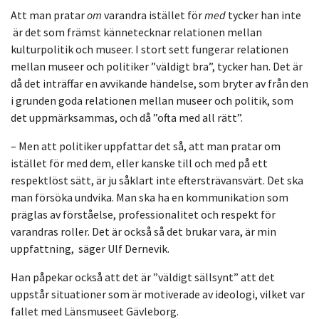
Att man pratar
om
varandra istället för
med
tycker han inte
är det som främst kännetecknar relationen mellan
kulturpolitik och museer. I stort sett fungerar relationen
mellan museer och politiker ”väldigt bra”, tycker han. Det är
då det inträffar en avvikande händelse, som bryter av från den
i grunden goda relationen mellan museer och politik, som
det uppmärksammas, och då ”ofta med all rätt”.
– Men att politiker uppfattar det så, att man pratar om
istället för med dem, eller kanske till och med på ett
respektlöst sätt, är ju såklart inte eftersträvansvärt. Det ska
man försöka undvika. Man ska ha en kommunikation som
präglas av förståelse, professionalitet och respekt för
varandras roller. Det är också så det brukar vara, är min
uppfattning, säger Ulf Dernevik.
Han påpekar också att det är ”väldigt sällsynt” att det
uppstår situationer som är motiverade av ideologi, vilket var
fallet med Länsmuseet Gävleborg.