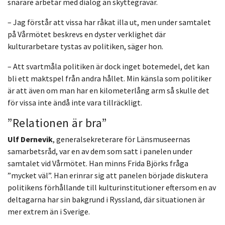
snarare arbetar med dialog än skyttegravar.
– Jag förstår att vissa har råkat illa ut, men under samtalet
på Vårmötet beskrevs en dyster verklighet där
kulturarbetare tystas av politiken, säger hon.
– Att svartmåla politiken är dock inget botemedel, det kan
bli ett maktspel från andra hållet. Min känsla som politiker
är att även om man har en kilometerlång arm så skulle det
för vissa inte ändå inte vara tillräckligt.
”Relationen är bra”
Ulf Dernevik
, generalsekreterare för Länsmuseernas
samarbetsråd, var en av dem som satt i panelen under
samtalet vid Vårmötet. Han minns Frida Björks fråga
”mycket väl”. Han erinrar sig att panelen började diskutera
politikens förhållande till kulturinstitutioner eftersom en av
deltagarna har sin bakgrund i Ryssland, där situationen är
mer extrem än i Sverige.