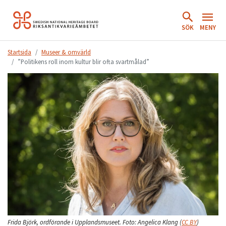
Hoppa
till
SÖK
MENY
innehåll.
Startsida
Museer & omvärld
”Politikens roll inom kultur blir ofta svartmålad”
Frida Björk, ordförande i Upplandsmuseet.
Foto:
Angelica Klang
(
CC BY
)