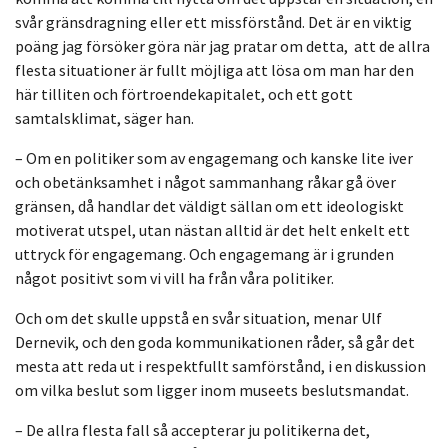
svår gränsdragning eller ett missförstånd. Det är en viktig
poäng jag försöker göra när jag pratar om detta, att de allra
flesta situationer är fullt möjliga att lösa om man har den
här tilliten och förtroendekapitalet, och ett gott
samtalsklimat, säger han.
– Om en politiker som av engagemang och kanske lite iver
och obetänksamhet i något sammanhang råkar gå över
gränsen, då handlar det väldigt sällan om ett ideologiskt
motiverat utspel, utan nästan alltid är det helt enkelt ett
uttryck för engagemang. Och engagemang är i grunden
något positivt som vi vill ha från våra politiker.
Och om det skulle uppstå en svår situation, menar Ulf
Dernevik, och den goda kommunikationen råder, så går det
mesta att reda ut i respektfullt samförstånd, i en diskussion
om vilka beslut som ligger inom museets beslutsmandat.
– De allra flesta fall så accepterar ju politikerna det,