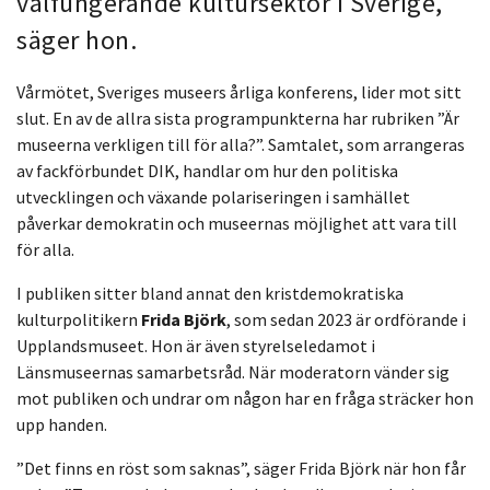
välfungerande kultursektor i Sverige,
säger hon.
Vårmötet, Sveriges museers årliga konferens, lider mot sitt
slut. En av de allra sista programpunkterna har rubriken ”Är
museerna verkligen till för alla?”. Samtalet, som arrangeras
av fackförbundet DIK, handlar om hur den politiska
utvecklingen och växande polariseringen i samhället
påverkar demokratin och museernas möjlighet att vara till
för alla.
I publiken sitter bland annat den kristdemokratiska
kulturpolitikern
Frida Björk
, som sedan 2023 är ordförande i
Upplandsmuseet. Hon är även styrelseledamot i
Länsmuseernas samarbetsråd. När moderatorn vänder sig
mot publiken och undrar om någon har en fråga sträcker hon
upp handen.
”Det finns en röst som saknas”, säger Frida Björk när hon får