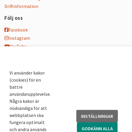
Driftinformation
Följ oss
Facebook
Instagram
YouTube
K-blogg
K-podd
Nyhetsbrev
Vi använder kakor
(cookies) för en
Andra webbplatser
bättre
användarupplevelse.
Arkivsök
Några kakor är
Fornsök
nödvändiga för att
Fornreg
webbplatsen ska
INSTÄLLNINGAR
Bebyggelseregistret
fungera optimalt
Runor
GODKÄNN ALLA
och andra används