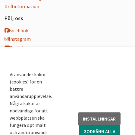
Driftinformation
Följ oss
Facebook
Instagram
YouTube
K-blogg
K-podd
Nyhetsbrev
Vi använder kakor
(cookies) för en
Andra webbplatser
bättre
användarupplevelse.
Arkivsök
Några kakor är
Fornsök
nödvändiga för att
Fornreg
webbplatsen ska
INSTÄLLNINGAR
Bebyggelseregistret
fungera optimalt
Runor
GODKÄNN ALLA
och andra används