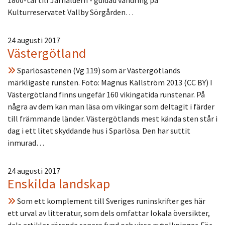
Kulturreservatet Vallby Sörgården…
24 augusti 2017
Västergötland
Sparlösastenen (Vg 119) som är Västergötlands
märkligaste runsten. Foto: Magnus Källström 2013 (CC BY) I
Västergötland finns ungefär 160 vikingatida runstenar. På
några av dem kan man läsa om vikingar som deltagit i färder
till främmande länder. Västergötlands mest kända sten står i
dag i ett litet skyddande hus i Sparlösa. Den har suttit
inmurad…
24 augusti 2017
Enskilda landskap
Som ett komplement till Sveriges runinskrifter ges här
ett urval av litteratur, som dels omfattar lokala översikter,
dels artiklar rörande senare fynd och vissa nytolkningar. För