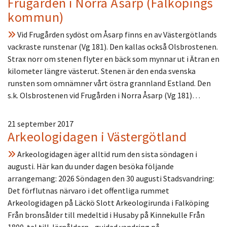
Frugården i Norra Åsarp (Falköpings
kommun)
Vid Frugården sydöst om Åsarp finns en av Västergötlands
vackraste runstenar (Vg 181). Den kallas också Olsbrostenen.
Strax norr om stenen flyter en bäck som mynnar ut i Ätran en
kilometer längre västerut. Stenen är den enda svenska
runsten som omnämner vårt östra grannland Estland. Den
s.k. Olsbrostenen vid Frugården i Norra Åsarp (Vg 181)…
21 september 2017
Arkeologidagen i Västergötland
Arkeologidagen äger alltid rum den sista söndagen i
augusti. Här kan du under dagen besöka följande
arrangemang: 2026 Söndagen den 30 augusti Stadsvandring:
Det förflutnas närvaro i det offentliga rummet
Arkeologidagen på Läckö Slott Arkeologirunda i Falköping
Från bronsålder till medeltid i Husaby på Kinnekulle Från
1800-tal till Järnåldern - guidad vandring på