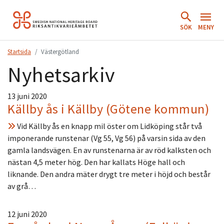
Hoppa
till
SÖK
MENY
innehåll.
Startsida
Västergötland
Nyhetsarkiv
13 juni 2020
Källby ås i Källby (Götene kommun)
Vid Källby ås en knapp mil öster om Lidköping står två
imponerande runstenar (Vg 55, Vg 56) på varsin sida av den
gamla landsvägen. En av runstenarna är av röd kalksten och
nästan 4,5 meter hög. Den har kallats Höge hall och
liknande. Den andra mäter drygt tre meter i höjd och består
av grå…
12 juni 2020