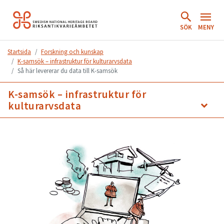
Hoppa
till
SÖK
MENY
innehåll.
Startsida
Forskning och kunskap
K-samsök – infrastruktur för kulturarvsdata
Så här levererar du data till K-samsök
K-samsök – infrastruktur för
kulturarvsdata