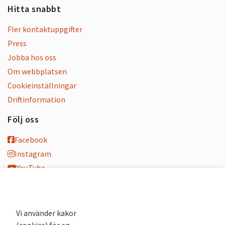
Hitta snabbt
Fler kontaktuppgifter
Press
Jobba hos oss
Om webbplatsen
Cookieinställningar
Driftinformation
Följ oss
Facebook
Instagram
YouTube
K-blogg
K-podd
Nyhetsbrev
Vi använder kakor