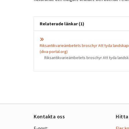
Relaterade länkar (1)
Riksantikvarieämbetets broschyr Att tyda landskapet
(diva-portal.org)
Riksantikvarieämbetets broschyr Att tyda landska
Kontakta oss
Hitta
E-post:
Fler k