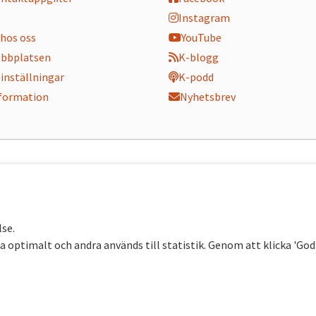
Instagram
hos oss
YouTube
bbplatsen
K-blogg
inställningar
K-podd
nformation
Nyhetsbrev
lse.
 optimalt och andra används till statistik. Genom att klicka 'Go