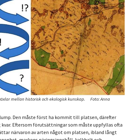
växlar mellan historisk och ekologisk kunskap.
Foto: Anna
lump. Den måste först ha kommit till platsen, därefter
sig kvar. Eftersom förutsättningar som måste uppfyllas ofta
erättar närvaron av arten något om platsen, ibland långt
 öppenhet, markens näringsinnehåll, kalkhalt och