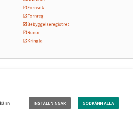
Fornsök
Fornreg
Bebyggelseregistret
Runor
Kringla
dkänn
INSTÄLLNINGAR
GODKÄNN ALLA