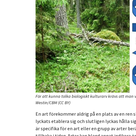
För att kunna tolka biologiskt kulturarv krävs att man 
Westin/CBM
(CC BY)
En art förekommer aldrig på en plats av en ren s
lyckats etablera sig och slutligen lyckas hålla 
är specifika för en art eller en grupp av arter b
tillbaka i tiden. Arter kan bland annat indikera