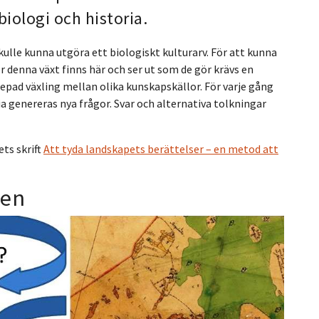
biologi och historia.
ulle kunna utgöra ett biologiskt kulturarv. För att kunna
er denna växt finns här och ser ut som de gör krävs en
pad växling mellan olika kunskapskällor. För varje gång
a genereras nya frågor. Svar och alternativa tolkningar
ts skrift
Att tyda landskapets berättelser – en metod att
pen