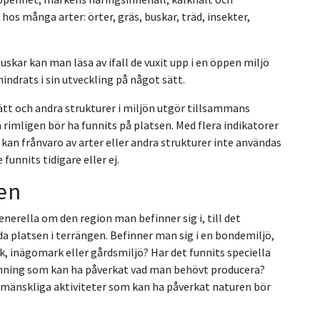
os många arter: örter, gräs, buskar, träd, insekter,
uskar kan man läsa av ifall de vuxit upp i en öppen miljö
 hindrats i sin utveckling på något sätt.
ätt och andra strukturer i miljön utgör tillsammans
rimligen bör ha funnits på platsen. Med flera indikatorer
kan frånvaro av arter eller andra strukturer inte användas
unnits tidigare eller ej.
en
nerella om den region man befinner sig i, till det
lda platsen i terrängen. Befinner man sig i en bondemiljö,
, inägomark eller gårdsmiljö? Har det funnits speciella
änning som kan ha påverkat vad man behövt producera?
 mänskliga aktiviteter som kan ha påverkat naturen bör