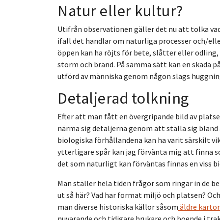
Natur eller kultur?
Utifrån observationen gäller det nu att tolka v
ifall det handlar om naturliga processer och/ell
öppen kan ha röjts för bete, slåtter eller odlin
storm och brand. På samma sätt kan en skada på e
utförd av människa genom någon slags huggnin
Detaljerad tolkning
Efter att man fått en övergripande bild av platse
närma sig detaljerna genom att ställa sig bland a
biologiska förhållandena kan ha varit särskilt vi
ytterligare spår kan jag förvänta mig att finna 
det som naturligt kan förväntas finnas en viss b
Man ställer hela tiden frågor som ringar in de be
ut så här? Vad har format miljö och platsen? Och 
man diverse historiska källor såsom
äldre karto
nuvarande och tidigare brukare och boende i tra