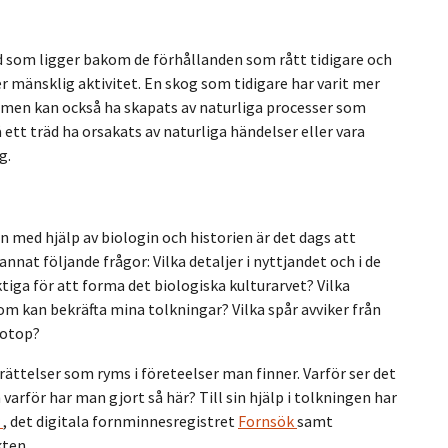
ad som ligger bakom de förhållanden som rått tidigare och
er mänsklig aktivitet. En skog som tidigare har varit mer
g, men kan också ha skapats av naturliga processer som
tt träd ha orsakats av naturliga händelser eller vara
g.
n med hjälp av biologin och historien är det dags att
nnat följande frågor: Vilka detaljer i nyttjandet och i de
ktiga för att forma det biologiska kulturarvet? Vilka
som kan bekräfta mina tolkningar? Vilka spår avviker från
iotop?
rättelser som ryms i företeelser man finner. Varför ser det
varför har man gjort så här? Till sin hjälp i tolkningen har
r
, det digitala fornminnesregistret
Fornsök
samt
kten.