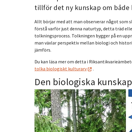
tillför det ny kunskap om både 
Allt börjar med att man observerar något som sk
förstå varför just denna naturtyp, detta träd ell
tolkningsprocess. Tolkningen bygger på en uppre
man växlar perspektiv mellan biologi och histori
jämförs.
Du kan läsa mer om detta i Riksantikvarieämbete
tolka biologiskt kulturarv
.
Den biologiska kunska