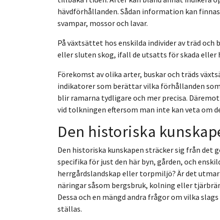
hävdförhållanden. Sådan information kan finnas h
svampar, mossor och lavar.
På växtsättet hos enskilda individer av träd och b
eller sluten skog, ifall de utsatts för skada eller
Förekomst av olika arter, buskar och träds växts
indikatorer som berättar vilka förhållanden som 
blir ramarna tydligare och mer precisa. Däremot 
vid tolkningen eftersom man inte kan veta om de f
Den historiska kunskap
Den historiska kunskapen sträcker sig från det ge
specifika för just den här byn, gården, och enski
herrgårdslandskap eller torpmiljö? Är det utmark
näringar såsom bergsbruk, kolning eller tjärbr
Dessa och en mängd andra frågor om vilka slags
ställas.