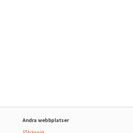
 stäng
Andra webbplatser
Arkivsök