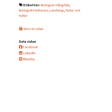
Etiketter:
Biologisk mångfald
,
Biologiskt kulturarv
,
Landskap
,
Natur och
kultur
Skriv ut sidan
Dela sidan
Facebook
LinkedIn
BlueSky