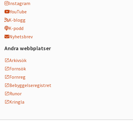
Instagram
YouTube
K-blogg
K-podd
Nyhetsbrev
Andra webbplatser
Arkivsök
Fornsök
Fornreg
Bebyggelseregistret
Runor
Kringla