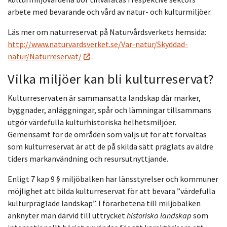
arbete med bevarande och vård av natur- och kulturmiljöer.
Läs mer om naturreservat på Naturvårdsverkets hemsida:
http://www.naturvardsverket.se/Var-natur/Skyddad-
natur/Naturreservat/
.
Vilka miljöer kan bli kulturreservat?
Kulturreservaten är sammansatta landskap där marker,
byggnader, anläggningar, spår och lämningar tillsammans
utgör värdefulla kulturhistoriska helhetsmiljöer.
Gemensamt för de områden som väljs ut för att förvaltas
som kulturreservat är att de på skilda sätt präglats av äldre
tiders markanvändning och resursutnyttjande.
Enligt 7 kap 9 § miljöbalken har länsstyrelser och kommu­ner
möjlighet att bilda kul­tur­re­servat för att bevara ”värdefulla
kulturpräglade land­skap”. I förarbetena till miljöbalken
anknyter man därvid till uttrycket
his­to­riska landskap
som