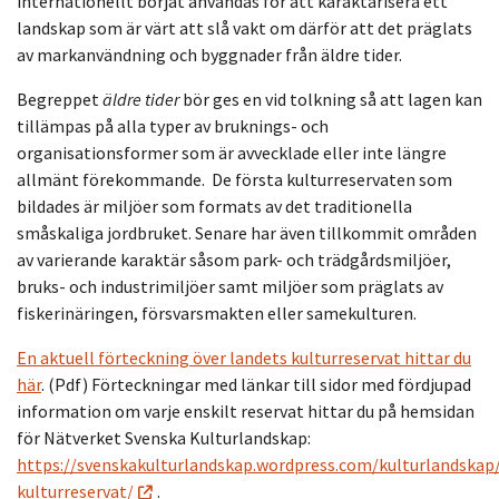
internationellt börjat användas för att karaktärisera ett
land­skap som är värt att slå vakt om där­för att det präglats
av markanvändning och bygg­na­der från äldre tider.
Be­greppet
äldre tider
bör ges en vid tolkning så att la­gen kan
tillämpas på alla typer av bruknings- och
organisationsformer som är avvecklade eller inte längre
allmänt före­kom­mande. De första kulturreservaten som
bildades är miljöer som formats av det traditionella
småskaliga jordbruket. Senare har även tillkommit områden
av varierande karaktär såsom park- och trädgårdsmiljöer,
bruks- och industrimiljöer samt miljöer som präglats av
fiskerinäringen, försvarsmakten eller samekulturen.
En aktuell förteckning över landets kulturreservat hittar du
här
. (Pdf) Förteckningar med länkar till sidor med fördjupad
information om varje enskilt reservat hittar du på hemsidan
för Nätverket Svenska Kulturlandskap:
https://svenskakulturlandskap.wordpress.com/kulturlandskap/
kulturreservat/
.