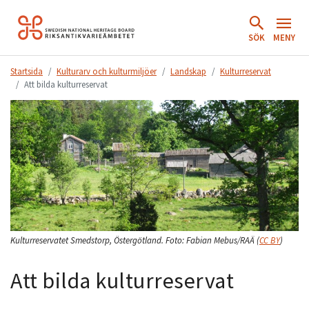
Hoppa
till
SÖK
MENY
innehåll.
Startsida
Kulturarv och kulturmiljöer
Landskap
Kulturreservat
Att bilda kulturreservat
Kulturreservatet Smedstorp, Östergötland.
Foto:
Fabian Mebus/RAÄ
(
CC BY
)
Att bilda kulturreservat