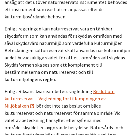
ansåg att det utöver naturreservatsinstrumentet behövdes
ett instrument som var bättre anpassat efter de
kulturmiljövårdande behoven.
Enligt regeringen kan naturreservat vara en tänkbar
skyddsform som kan användas för skydd av områden med
såväl skyddsvärd naturmiljö som värdefulla kulturmiljöer.
Beteckningen kulturreservat skall användas när kulturmiljön
är det huvudsakliga skälet för att ett område skall skyddas.
Skyddsformen ska ses som ett komplement till
bestämmelserna om naturreservat och till
kulturmiljölagens regler.
Enligt Riksantikvarieämbetets vägledning
Beslut om
kulturreservat – Vägledning för tillämpningen av
Miljöbalken
bör det inte tas beslut om både
kulturreservat och naturreservat för samma område. Vid
valet av beteckning har syftet eller syftena med
områdesskyddet en avgörande betydelse. Naturvårds- och
kulturmiljövärdena bör tillvaratas i respektive sektors