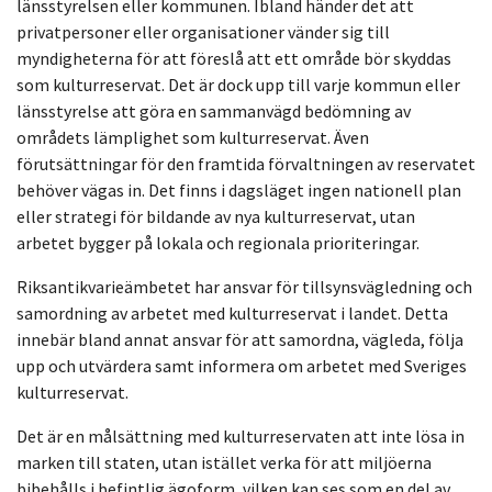
länsstyrelsen eller kommunen. Ibland händer det att
privatpersoner eller organisationer vänder sig till
myndigheterna för att föreslå att ett område bör skyddas
som kulturreservat. Det är dock upp till varje kommun eller
länsstyrelse att göra en sammanvägd bedömning av
områdets lämplighet som kulturreservat. Även
förutsättningar för den framtida förvaltningen av reservatet
behöver vägas in. Det finns i dagsläget ingen nationell plan
eller strategi för bildande av nya kulturreservat, utan
arbetet bygger på lokala och regionala prioriteringar.
Riksantikvarieämbetet har ansvar för tillsynsvägledning och
samordning av arbetet med kulturreservat i landet. Detta
innebär bland annat ansvar för att samordna, vägleda, följa
upp och utvärdera samt informera om arbetet med Sveriges
kulturreservat.
Det är en målsättning med kulturreservaten att inte lösa in
marken till staten, utan istället verka för att miljöerna
bibehålls i befintlig ägoform, vilken kan ses som en del av