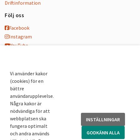
Driftinformation
Följ oss
Facebook
Instagram
YouTube
K-blogg
K-podd
Nyhetsbrev
Vi använder kakor
(cookies) för en
Andra webbplatser
bättre
användarupplevelse.
Arkivsök
Några kakor är
Fornsök
nödvändiga för att
Fornreg
webbplatsen ska
INSTÄLLNINGAR
Bebyggelseregistret
fungera optimalt
Runor
GODKÄNN ALLA
och andra används