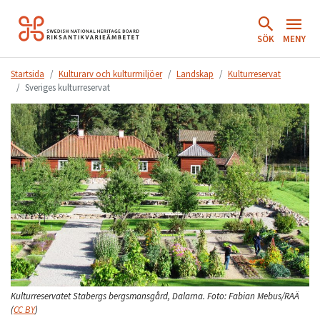
Hoppa
till
SÖK
MENY
innehåll.
Startsida
Kulturarv och kulturmiljöer
Landskap
Kulturreservat
Sveriges kulturreservat
Kulturreservatet Stabergs bergsmansgård, Dalarna.
Foto:
Fabian Mebus/RAÄ
(
CC BY
)