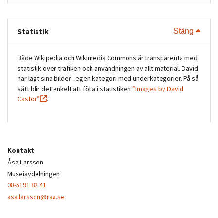
Statistik
Visa 
Stäng
Både Wikipedia och Wikimedia Commons är transparenta med
statistik över trafiken och användningen av allt material. David
har lagt sina bilder i egen kategori med underkategorier. På så
sätt blir det enkelt att följa i statistiken
”Images by David
Castor”
.
Kontakt
Åsa Larsson
Museiavdelningen
08-5191 82 41
asa.larsson@raa.se