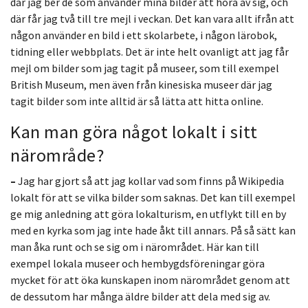
där jag ber de som använder mina bilder att höra av sig, och
där får jag två till tre mejl i veckan. Det kan vara allt ifrån att
någon använder en bild i ett skolarbete, i någon lärobok,
tidning eller webbplats. Det är inte helt ovanligt att jag får
mejl om bilder som jag tagit på museer, som till exempel
British Museum, men även från kinesiska museer där jag
tagit bilder som inte alltid är så lätta att hitta online.
Kan man göra något lokalt i sitt
närområde?
–
Jag har gjort så att jag kollar vad som finns på Wikipedia
lokalt för att se vilka bilder som saknas. Det kan till exempel
ge mig anledning att göra lokalturism, en utflykt till en by
med en kyrka som jag inte hade åkt till annars. På så sätt kan
man åka runt och se sig om i närområdet. Här kan till
exempel lokala museer och hembygdsföreningar göra
mycket för att öka kunskapen inom närområdet genom att
de dessutom har många äldre bilder att dela med sig av.