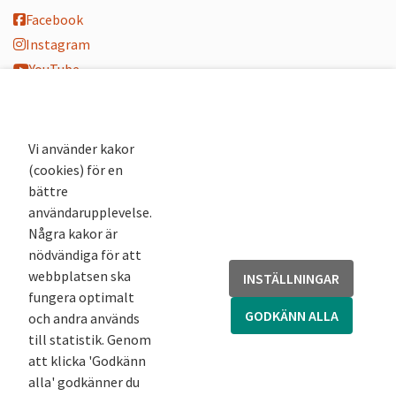
Facebook
Instagram
YouTube
K-blogg
K-podd
Nyhetsbrev
Vi använder kakor
(cookies) för en
Andra webbplatser
bättre
användarupplevelse.
Arkivsök
Några kakor är
Fornsök
nödvändiga för att
Fornreg
webbplatsen ska
INSTÄLLNINGAR
Bebyggelseregistret
fungera optimalt
Runor
GODKÄNN ALLA
och andra används
Kringla
till statistik. Genom
att klicka 'Godkänn
alla' godkänner du