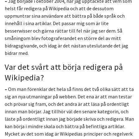
–
Jag började i oktober 2004, när jag upptäckte att vem som
helst får redigera på Wikipedia och att de dessutom
uppmuntrar sina användare att bättra på både språk och
innehåll i sina artiklar. Det passar mig som är lite
besserwisser och gärna rättar till fel när jag ser dem. Så
småningom blev fotograferandet en större del av mitt
bidragsgivande, och idag är det nästan uteslutande det jag
bidrar med.
Var det svårt att börja redigera på
Wikipedia?
–
Om man förenklar det hela så finns det två olika sätt att ta
sig an nya utmaningar på webben. Det ena är att man testar
och prövar sig fram, och det andra är att läsa på ordentligt
innan man börjar. Jag tillhör väl den senare kategorin, och
läste på ordentligt innan jag började skriva och redigera. Man
kan börja i mindre skala och bättra på befintliga artiklar.
Mycket av det som idag är Wikipedias principer och regelverk