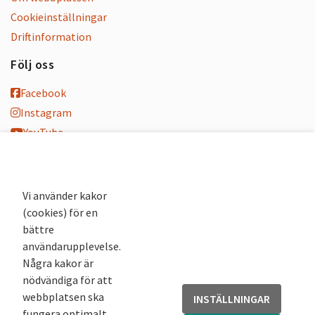
Cookieinställningar
Driftinformation
Följ oss
Facebook
Instagram
YouTube
K-blogg
K-podd
Nyhetsbrev
Vi använder kakor
(cookies) för en
Andra webbplatser
bättre
användarupplevelse.
Arkivsök
Några kakor är
Fornsök
nödvändiga för att
Fornreg
webbplatsen ska
INSTÄLLNINGAR
Bebyggelseregistret
fungera optimalt