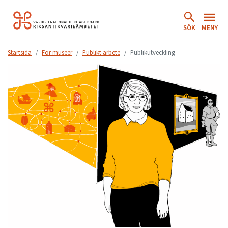
Hoppa
till
SÖK
MENY
innehåll.
Startsida
För museer
Publikt arbete
Publikutveckling