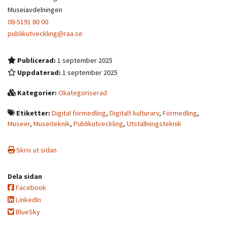
Museiavdelningen
08-5191 80 00
publikutveckling@raa.se
Publicerad:
1 september 2025
Uppdaterad:
1 september 2025
Kategorier:
Okategoriserad
Etiketter:
Digital förmedling
,
Digitalt kulturarv
,
Förmedling
,
Museer
,
Museiteknik
,
Publikutveckling
,
Utställningsteknik
Skriv ut sidan
Dela sidan
Facebook
LinkedIn
BlueSky