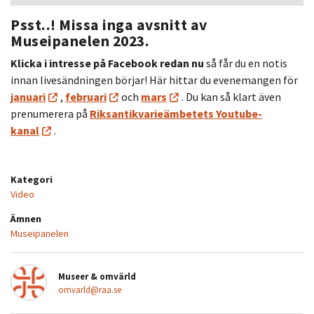
Psst..! Missa inga avsnitt av
Museipanelen 2023.
Klicka i intresse på Facebook redan nu
så får du en notis
innan livesändningen börjar! Här hittar du evenemangen för
januari
,
februari
och
mars
. Du kan så klart även
prenumerera på
Riksantikvarieämbetets Youtube-
kanal
.
Kategori
Video
Ämnen
Museipanelen
Museer & omvärld
omvarld@raa.se