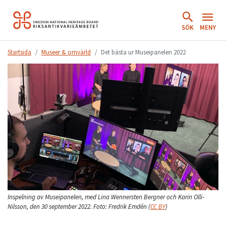
Hoppa
till
SÖK
MENY
innehåll.
Startsida
Museer & omvärld
Det bästa ur Museipanelen 2022
Inspelning av Museipanelen, med Lina Wennersten Bergner och Karin Olli-
Nilsson, den 30 september 2022.
Foto:
Fredrik Emdén
(
CC BY
)