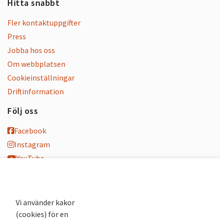
Hitta snabbt
Fler kontaktuppgifter
Press
Jobba hos oss
Om webbplatsen
Cookieinställningar
Driftinformation
Följ oss
Facebook
Instagram
YouTube
K-blogg
K-podd
Nyhetsbrev
Vi använder kakor
(cookies) för en
Andra webbplatser