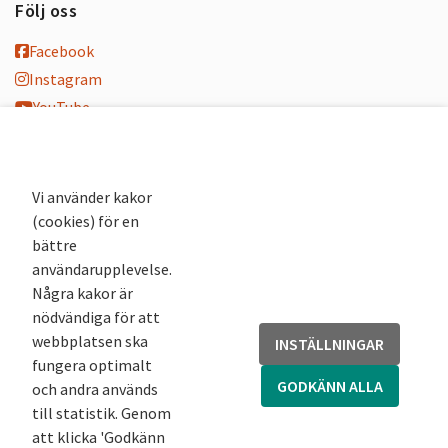
Följ oss
Facebook
Instagram
YouTube
K-blogg
K-podd
Nyhetsbrev
Vi använder kakor
(cookies) för en
Andra webbplatser
bättre
användarupplevelse.
Arkivsök
Några kakor är
Fornsök
nödvändiga för att
Fornreg
webbplatsen ska
INSTÄLLNINGAR
Bebyggelseregistret
fungera optimalt
Runor
GODKÄNN ALLA
och andra används
Kringla
till statistik. Genom
att klicka 'Godkänn