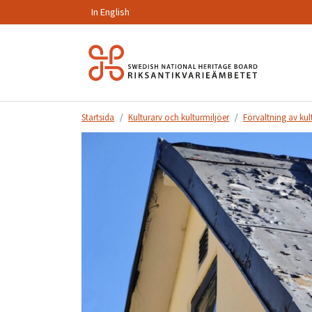
In English
Hoppa
till
innehåll.
Startsida
Kulturarv och kulturmiljöer
Förvaltning av kul