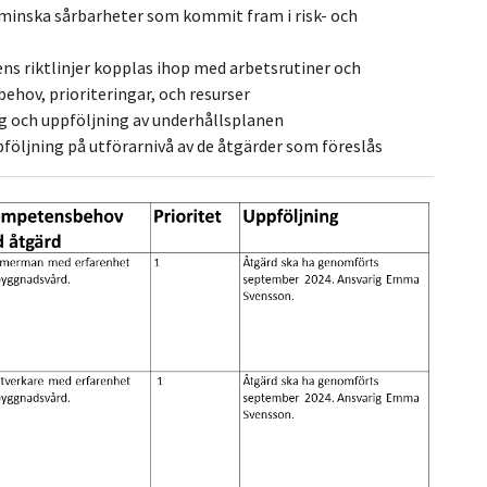
 minska sårbarheter som kommit fram i risk- och
s riktlinjer kopplas ihop med arbetsrutiner och
ehov, prioriteringar, och resurser
ng och uppföljning av underhållsplanen
pföljning på utförarnivå av de åtgärder som föreslås