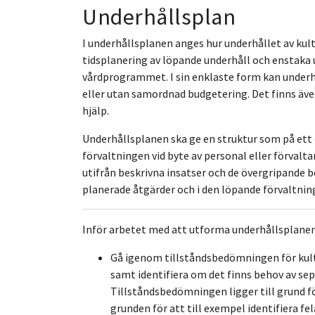
Underhållsplan
I underhållsplanen anges hur underhållet av kult
tidsplanering av löpande underhåll och enstaka 
vårdprogrammet. I sin enklaste form kan underh
eller utan samordnad budgetering. Det finns äve
hjälp.
Underhållsplanen ska ge en struktur som på ett 
förvaltningen vid byte av personal eller förvalt
utifrån beskrivna insatser och de övergripand
planerade åtgärder och i den löpande förvaltnin
Inför arbetet med att utforma underhållsplanen 
Gå igenom tillståndsbedömningen för kul
samt identifiera om det finns behov av sep
Tillståndsbedömningen ligger till grund fö
grunden för att till exempel identifiera fe