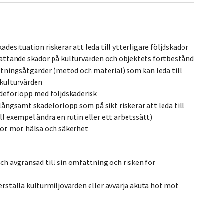
desituation riskerar att leda till ytterligare följdskador
ttande skador på kulturvärden och objektets fortbestånd
tningsåtgärder (metod och material) som kan leda till
s kulturvärden
deförlopp med följdskaderisk
 långsamt skadeförlopp som på sikt riskerar att leda till
ll exempel ändra en rutin eller ett arbetssätt)
 hot mot hälsa och säkerhet
och avgränsad till sin omfattning och risken för
erställa kulturmiljövärden eller avvärja akuta hot mot