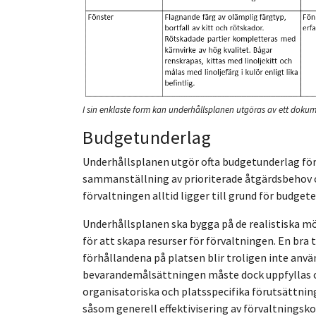
I sin enklaste form kan underhållsplanen utgöras av ett dokume
Budgetunderlag
Underhållsplanen utgör ofta budgetunderlag för 
sammanställning av prioriterade åtgärdsbehov 
förvaltningen alltid ligger till grund för budgete
Underhållsplanen ska bygga på de realistiska mö
för att skapa resurser för förvaltningen. En bra 
förhållandena på platsen blir troligen inte anvä
bevarandemålsättningen måste dock uppfyllas o
organisatoriska och platsspecifika förutsättnin
såsom generell effektivisering av förvaltningsko