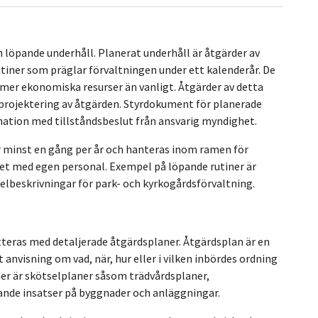
ch löpande underhåll. Planerat underhåll är åtgärder av
tiner som präglar förvaltningen under ett kalenderår. De
mer ekonomiska resurser än vanligt. Åtgärder av detta
rojektering av åtgärden. Styrdokument för planerade
nation med tillståndsbeslut från ansvarig myndighet.
r minst en gång per år och hanteras inom ramen för
get med egen personal. Exempel på löpande rutiner är
elbeskrivningar för park- och kyrkogårdsförvaltning.
eras med detaljerade åtgärdsplaner. Åtgärdsplan är en
anvisning om vad, när, hur eller i vilken inbördes ordning
er är skötselplaner såsom trädvårdsplaner,
dande insatser på byggnader och anläggningar.