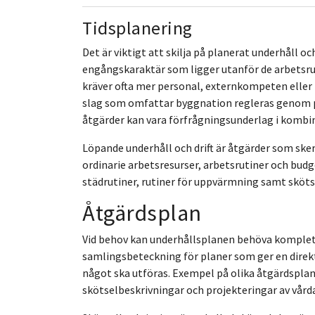
Tidsplanering
Det är viktigt att skilja på planerat underhåll o
engångskaraktär som ligger utanför de arbetsru
kräver ofta mer personal, externkompeten eller 
slag som omfattar byggnation regleras genom p
åtgärder kan vara förfrågningsunderlag i kombi
Löpande underhåll och drift är åtgärder som ske
ordinarie arbetsresurser, arbetsrutiner och bud
städrutiner, rutiner för uppvärmning samt sköts
Åtgärdsplan
Vid behov kan underhållsplanen behöva komplett
samlingsbeteckning för planer som ger en direkt 
något ska utföras. Exempel på olika åtgärdsplan
skötselbeskrivningar och projekteringar av vår