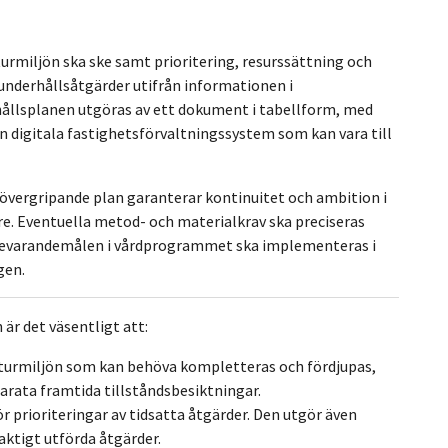
urmiljön ska ske samt prioritering, resurssättning och
underhållsåtgärder utifrån informationen i
ållsplanen utgöras av ett dokument i tabellform, med
n digitala fastighetsförvaltningssystem som kan vara till
övergripande plan garanterar kontinuitet och ambition i
are. Eventuella metod- och materialkrav ska preciseras
e bevarandemålen i vårdprogrammet ska implementeras i
gen.
är det väsentligt att:
turmiljön som kan behöva kompletteras och fördjupas,
arata framtida tillståndsbesiktningar.
r prioriteringar av tidsatta åtgärder. Den utgör även
laktigt utförda åtgärder.