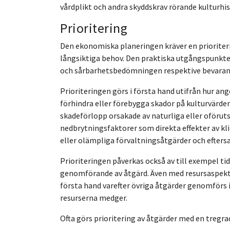
vårdplikt och andra skyddskrav rörande kulturhis
Prioritering
Den ekonomiska planeringen kräver en prioriteri
långsiktiga behov. Den praktiska utgångspunkten 
och sårbarhetsbedömningen respektive bevara
Prioriteringen görs i första hand utifrån hur ang
förhindra eller förebygga skador på kulturvärd
skadeförlopp orsakade av naturliga eller oförut
nedbrytningsfaktorer som direkta effekter av kl
eller olämpliga förvaltningsåtgärder och eftersa
Prioriteringen påverkas också av till exempel t
genomförande av åtgärd. Även med resursaspekt
första hand varefter övriga åtgärder genomförs i
resurserna medger.
Ofta görs prioritering av åtgärder med en tregradi