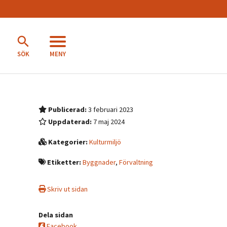
MENY
SÖK
Publicerad:
3 februari 2023
Uppdaterad:
7 maj 2024
Kategorier:
Kulturmiljö
Etiketter:
Byggnader
,
Förvaltning
Skriv ut sidan
Dela sidan
Facebook