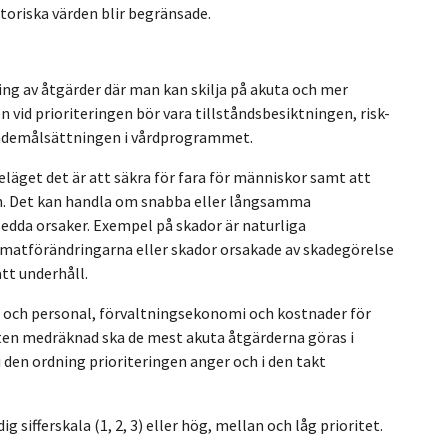
toriska värden blir begränsade.
ng av åtgärder där man kan skilja på akuta och mer
vid prioriteringen bör vara tillståndsbesiktningen, risk-
ndemålsättningen i vårdprogrammet.
eläget det är att säkra för fara för människor samt att
en. Det kan handla om snabba eller långsamma
sedda orsaker. Exempel på skador är naturliga
imatförändringarna eller skador orsakade av skadegörelse
tt underhåll.
id och personal, förvaltningsekonomi och kostnader för
en medräknad ska de mest akuta åtgärderna göras i
 den ordning prioriteringen anger och i den takt
g sifferskala (1, 2, 3) eller hög, mellan och låg prioritet.