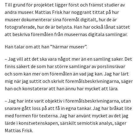
Till grund för projektet ligger först och främst studier av
andra museer. Mattias Frisk har noggrant tittat på hur
museer dokumenterar sina föremål digitalt, hur de är
fotograferade, hur de är belysta. Han har också lånat sättet
att beskriva föremålen från museernas digitala samlingar.
Han talar om att han ”härmar museer”.
– Jag vill att det ska vara något mer än en samling saker. Det
finns säkert de som har större samlingar av porslinsrävar
och som kan mer om föremålen än vad jag kan. Jag har lärt
mig när jag suttit och skrivit föremålsbeskrivningarna, säger
han och konstaterar att han ännu har mycket att lära.
– Jag har inte varit objektiv i föremålsbeskrivningarna, utan
snarare gått loss på att få in egna tankar. Jag har bråkat lite
med formen för texterna. Jag har använt mycket av det jag
lärde i konstvetenskapen, särskilt semiotisk analys, säger
Mattias Frisk.