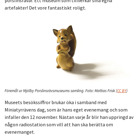
porslinsrävar. Ett museum som tillverkar sina egna
artefakter! Det vore fantastiskt roligt.
Föremål ur Mjölby Porslinsrävsmuseums samling.
Foto:
Mattias Frisk
(
CC BY
)
Museets besökssiffror brukar öka i samband med
Miniatyrrävens dag, som är hans eget evenemang och som
infaller den 12 november. Nästan varje år blir han uppringd av
någon radiostation som vill att han ska berätta om
evenemanget.