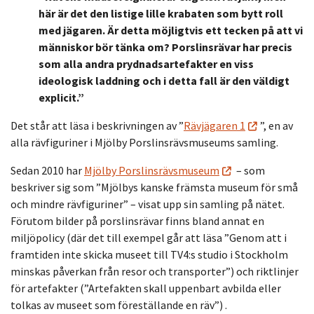
här är det den listige lille krabaten som bytt roll
med jägaren. Är detta möjligtvis ett tecken på att vi
människor bör tänka om? Porslinsrävar har precis
som alla andra prydnadsartefakter en viss
ideologisk laddning och i detta fall är den väldigt
explicit.”
Det står att läsa i beskrivningen av ”
Rävjägaren 1
”, en av
alla rävfiguriner i Mjölby Porslinsrävsmuseums samling.
Sedan 2010 har
Mjölby Porslinsrävsmuseum
– som
beskriver sig som ”Mjölbys kanske främsta museum för små
och mindre rävfiguriner” – visat upp sin samling på nätet.
Förutom bilder på porslinsrävar finns bland annat en
miljöpolicy (där det till exempel går att läsa ”Genom att i
framtiden inte skicka museet till TV4:s studio i Stockholm
minskas påverkan från resor och transporter”) och riktlinjer
för artefakter (”Artefakten skall uppenbart avbilda eller
tolkas av museet som föreställande en räv”) .