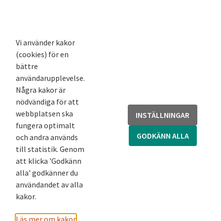
K-blogg
K-podd
Nyhetsbrev
Vi använder kakor
(cookies) för en
Andra webbplatser
bättre
användarupplevelse.
Arkivsök
Några kakor är
Fornsök
nödvändiga för att
Fornreg
webbplatsen ska
INSTÄLLNINGAR
Bebyggelseregistret
fungera optimalt
Runor
GODKÄNN ALLA
och andra används
Kringla
till statistik. Genom
att klicka 'Godkänn
alla' godkänner du
användandet av alla
kakor.
Läs mer om kakor