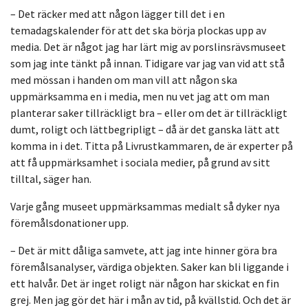
– Det räcker med att någon lägger till det i en
temadagskalender för att det ska börja plockas upp av
media. Det är något jag har lärt mig av porslinsrävsmuseet
som jag inte tänkt på innan. Tidigare var jag van vid att stå
med mössan i handen om man vill att någon ska
uppmärksamma en i media, men nu vet jag att om man
planterar saker tillräckligt bra – eller om det är tillräckligt
dumt, roligt och lättbegripligt – då är det ganska lätt att
komma in i det. Titta på Livrustkammaren, de är experter på
att få uppmärksamhet i sociala medier, på grund av sitt
tilltal, säger han.
Varje gång museet uppmärksammas medialt så dyker nya
föremålsdonationer upp.
– Det är mitt dåliga samvete, att jag inte hinner göra bra
föremålsanalyser, värdiga objekten. Saker kan bli liggande i
ett halvår. Det är inget roligt när någon har skickat en fin
grej. Men jag gör det här i mån av tid, på kvällstid. Och det är