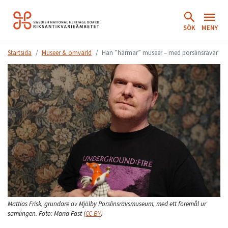
Hoppa
till
SÖK
MENY
innehåll.
Startsida
Museer & omvärld
Han ”härmar” museer – med porslinsrävar
Mattias Frisk, grundare av Mjölby Porslinsrävsmuseum, med ett föremål ur
samlingen.
Foto:
Maria Fast
(
CC BY
)