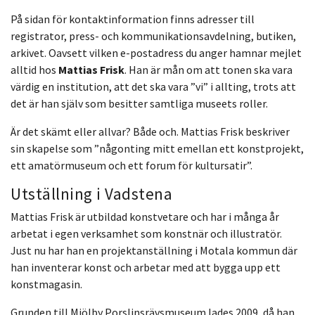
På sidan för kontaktinformation finns adresser till
registrator, press- och kommunikationsavdelning, butiken,
arkivet. Oavsett vilken e-postadress du anger hamnar mejlet
alltid hos
Mattias Frisk
. Han är mån om att tonen ska vara
värdig en institution, att det ska vara ”vi” i allting, trots att
det är han själv som besitter samtliga museets roller.
Är det skämt eller allvar? Både och. Mattias Frisk beskriver
sin skapelse som ”någonting mitt emellan ett konstprojekt,
ett amatörmuseum och ett forum för kultursatir”.
Utställning i Vadstena
Mattias Frisk är utbildad konstvetare och har i många år
arbetat i egen verksamhet som konstnär och illustratör.
Just nu har han en projektanställning i Motala kommun där
han inventerar konst och arbetar med att bygga upp ett
konstmagasin.
Grunden till Mjölby Porslinsrävsmuseum lades 2009, då han