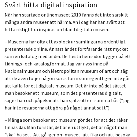
Svårt hitta digital inspiration
När han startade onlinemuseet 2010 fanns det inte särskilt
många andra museer att härma. Än i dag har han svårt att
hitta riktigt bra inspiration bland digitala museer.
– Museerna har ofta ett axplock ur samlingarna ordentligt
presenterade online. Annars är det fortfarande rätt mycket
som en katalog med bilder. De flesta hemsidor bygger på ett
tidnings- och katalogformat. Jag var nyss inne på
Nationalmuseum och Metropolitan museum of art och såg
att de även följer någon sorts form som egentligen inte går
att kalla för ett digitalt museum. Det är inte på det sättet
man besöker ett museum, som det presenteras digitalt,
säger han och påpekar att han själv sitter i samma båt (”jag
har inte resurserna att göra på något annat sätt”).
– Många som besöker ett museum gör det för att det råkar
finnas där. Man turistar, det är en utflykt, det är något man
”ska” ha sett. Att gå igenom museet, att fika och att besöka