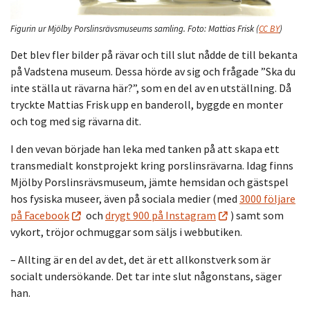
Figurin ur Mjölby Porslinsrävsmuseums samling.
Foto:
Mattias Frisk
(
CC BY
)
Det blev fler bilder på rävar och till slut nådde de till bekanta
på Vadstena museum. Dessa hörde av sig och frågade ”Ska du
inte ställa ut rävarna här?”, som en del av en utställning. Då
tryckte Mattias Frisk upp en banderoll, byggde en monter
och tog med sig rävarna dit.
I den vevan började han leka med tanken på att skapa ett
transmedialt konstprojekt kring porslinsrävarna. Idag finns
Mjölby Porslinsrävsmuseum, jämte hemsidan och gästspel
hos fysiska museer, även på sociala medier (med
3000 följare
på Facebook
och
drygt 900 på Instagram
) samt som
vykort, tröjor ochmuggar som säljs i webbutiken.
– Allting är en del av det, det är ett allkonstverk som är
socialt undersökande. Det tar inte slut någonstans, säger
han.