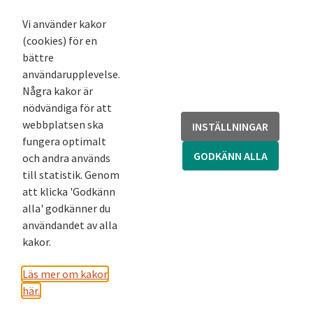
K-podd
Nyhetsbrev
Vi använder kakor
(cookies) för en
Andra webbplatser
bättre
användarupplevelse.
Arkivsök
Några kakor är
Fornsök
nödvändiga för att
Fornreg
webbplatsen ska
INSTÄLLNINGAR
Bebyggelseregistret
fungera optimalt
Runor
GODKÄNN ALLA
och andra används
Kringla
till statistik. Genom
att klicka 'Godkänn
alla' godkänner du
användandet av alla
kakor.
Läs mer om kakor
här.