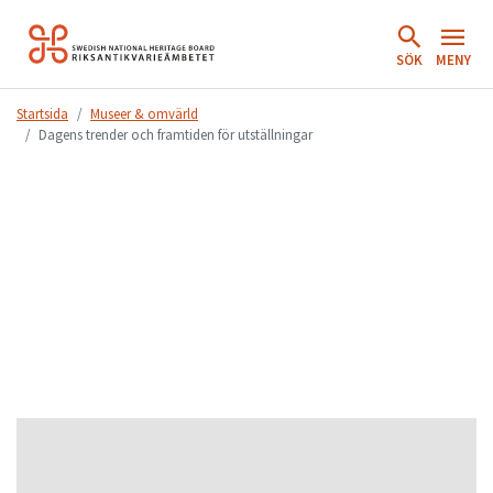
Hoppa
till
SÖK
MENY
innehåll.
Startsida
Museer & omvärld
Dagens trender och framtiden för utställningar