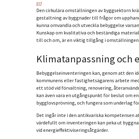
BY
)
Den cirkulära omställningen av byggsektorn kräve
gestaltning av byggnader till frågor om upphan
kunna omvandla och utveckla bebyggelse varsam
Kunskap om kvalitativa och beständiga material
till och om, är en viktig tillgång i omställningen
Klimatanpassning och e
Bebyggelseinventeringen kan, genom att den ide
kommunens eller fastighetsägarens arbete med 
ett stöd vid förvaltning, renovering, återanvän
kan även vara en utgångspunkt för beslut om ene
bygglovsprövning, och fungera som underlag för 
Det ingår inte i den antikvariska kompetensen 
värdefullt om inventeringen kan peka ut byggnad
vid energieffektiviseringsåtgärder.