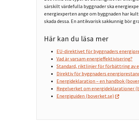
särskilt värdefulla byggnader ska energiexpe
energiexperten ange om byggnaden har kultur
skada dessa. En antikvarisk sakkunnig bör gr
Här kan du läsa mer
EU-direktivet för byggnaders energipr
Vad är varsam energieffektivisering?
Standard, riktlinjer för förbättring a
Direktiv för byggnaders energiprestan
Energideklaration – en handbok (bover
Regelverket om energideklarationer (b
Energiguiden (boverket.se)