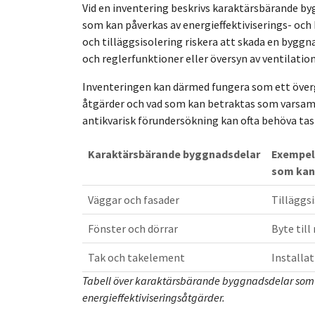
Vid en inventering beskrivs karaktärsbärande byg
som kan påverkas av energieffektiviserings- oc
och tilläggsisolering riskera att skada en bygg
och reglerfunktioner eller översyn av ventilation
Inventeringen kan därmed fungera som ett över
åtgärder och vad som kan betraktas som varsamt 
antikvarisk förundersökning kan ofta behöva tas
Karaktärsbärande byggnadsdelar
Exempel 
som kan
Väggar och fasader
Tilläggs
Fönster och dörrar
Byte till
Tak och takelement
Installat
Tabell över karaktärsbärande byggnadsdelar som 
energieffektiviseringsåtgärder.