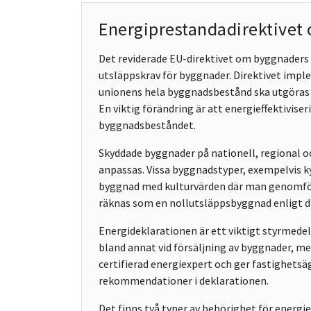
Energiprestandadirektivet
Det reviderade EU-direktivet om byggnaders
utsläppskrav för byggnader. Direktivet implem
unionens hela byggnadsbestånd ska utgöras a
En viktig förändring är att energieffektivise
byggnadsbeståndet.
Skyddade byggnader på nationell, regional oc
anpassas. Vissa byggnadstyper, exempelvis k
byggnad med kulturvärden där man genomför
räknas som en nollutsläppsbyggnad enligt di
Energideklarationen är ett viktigt styrmede
bland annat vid försäljning av byggnader, me
certifierad energiexpert och ger fastighets
rekommendationer i deklarationen.
Det finns två typer av behörighet för energie