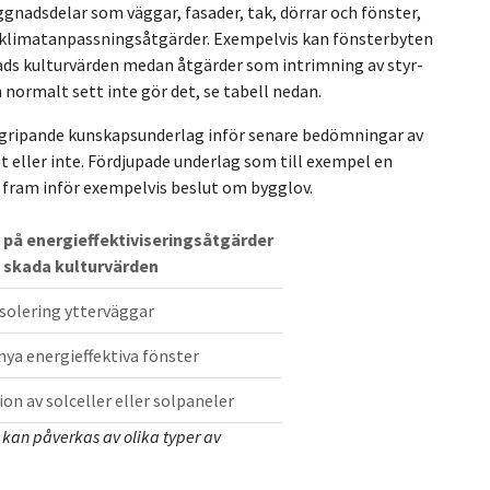
gnadsdelar som väggar, fasader, tak, dörrar och fönster,
h klimatanpassningsåtgärder. Exempelvis kan fönsterbyten
nads kulturvärden medan åtgärder som intrimning av styr-
 normalt sett inte gör det, se tabell nedan.
gripande kunskapsunderlag inför senare bedömningar av
eller inte. Fördjupade underlag som till exempel en
 fram inför exempelvis beslut om bygglov.
på energieffektiviseringsåtgärder
 skada kulturvärden
isolering ytterväggar
 nya energieffektiva fönster
ion av solceller eller solpaneler
kan påverkas av olika typer av