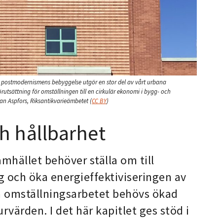
 postmodernismens bebyggelse utgör en stor del av vårt urbana
utsättning för omställningen till en cirkulär ekonomi i bygg- och
an Aspfors, Riksantikvarieämbetet
(
CC BY
)
h hållbarhet
mhället behöver ställa om till
 och öka energieffektiviseringen av
a omställningsarbetet behövs ökad
ärden. I det här kapitlet ges stöd i