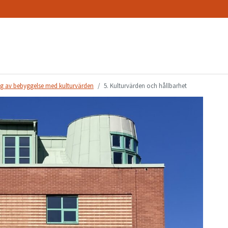
ng av bebyggelse med kulturvärden
5. Kulturvärden och hållbarhet