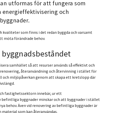
an utformas för att fungera som
 energieffektivisering och
 byggnader.
ch kvaliteter som finns i det redan byggda och varsamt
tt möta förändrade behov.
ga byggnadsbeståndet
isera samhället så att resurser används så effektivt och
renovering, återanvändning och återvinning i stället för
all och miljöpåverkan genom att skapa ett kretslopp där
ivslängd.
ch fastighetssektorn innebär, ur ett
av befintliga byggnader minskar och att byggnader i stället
ya behov. Även vid renovering av befintliga byggnader är
ch material som kan återanvändas.