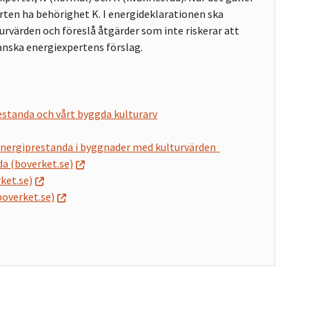
rten ha behörighet K. I energideklarationen ska
värden och föreslå åtgärder som inte riskerar att
anska energiexpertens förslag.
estanda och vårt byggda kulturarv
v energiprestanda i byggnader med kulturvärden
da (boverket.se)
ket.se)
overket.se)