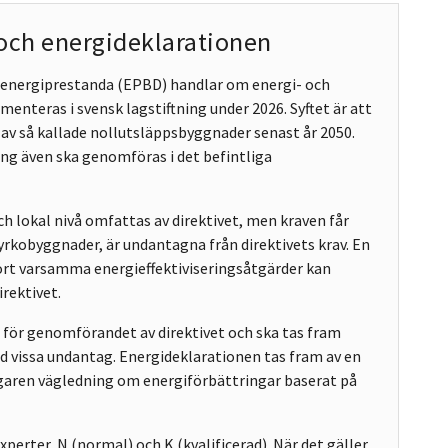
 och energideklarationen
 energiprestanda (EPBD) handlar om energi- och
enteras i svensk lagstiftning under 2026. Syftet är att
v så kallade nollutsläppsbyggnader senast år 2050.
ring även ska genomföras i det befintliga
h lokal nivå omfattas av direktivet, men kraven får
yrkobyggnader, är undantagna från direktivets krav. En
t varsamma energieffektiviseringsåtgärder kan
rektivet.
l för genomförandet av direktivet och ska tas fram
d vissa undantag. Energideklarationen tas fram av en
ägaren vägledning om energiförbättringar baserat på
xperter, N (normal) och K (kvalificerad). När det gäller