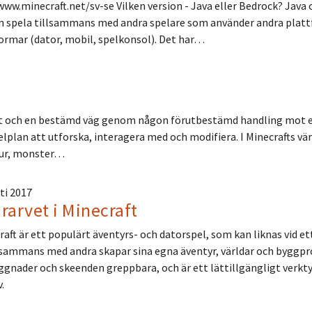
www.minecraft.net/sv-se Vilken version - Java eller Bedrock? Jav
an spela tillsammans med andra spelare som använder andra platt
tformar (dator, mobil, spelkonsol). Det har…
lut och en bestämd väg genom någon förutbestämd handling mot ett 
lplan att utforska, interagera med och modifiera. I Minecrafts vä
djur, monster…
ti 2017
rarvet i Minecraft
aft är ett populärt äventyrs- och datorspel, som kan liknas vid et
llsammans med andra skapar sina egna äventyr, världar och byggproj
ggnader och skeenden greppbara, och är ett lättillgängligt verkty
v.