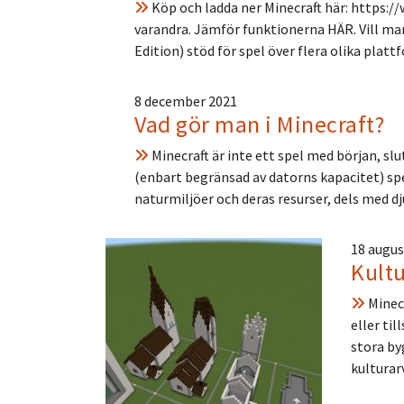
Köp och ladda ner Minecraft här: https://
varandra. Jämför funktionerna HÄR. Vill m
Edition) stöd för spel över flera olika plat
8 december 2021
Vad gör man i Minecraft?
Minecraft är inte ett spel med början, s
(enbart begränsad av datorns kapacitet) spe
naturmiljöer och deras resurser, dels med 
18 augus
Kultu
Minecr
eller ti
stora by
kulturar