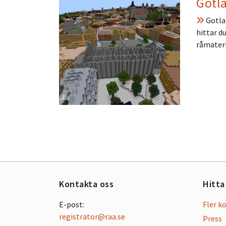
Gotla
Gotlan
hittar d
råmateri
Kontakta oss
Hitta
E-post:
Fler k
registrator@raa.se
Press