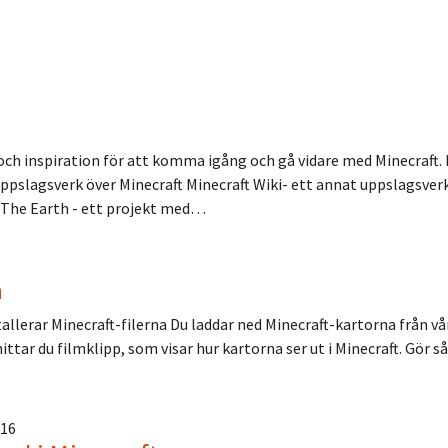
t och inspiration för att komma igång och gå vidare med Minecraft. 
pslagsverk över Minecraft Minecraft Wiki- ett annat uppslagsver
ld The Earth - ett projekt med…
a
stallerar Minecraft-filerna Du laddar ned Minecraft-kartorna från
hittar du filmklipp, som visar hur kartorna ser ut i Minecraft. Gör s
016