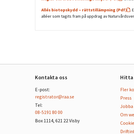
Allés biotopskydd – rättstillämpning (Pdf)
. 
alléer som tagits fram på uppdrag av Naturvårdsve
Kontakta oss
Hitta
E-post:
Fler k
registrator@raa.se
Press
Tel:
Jobba 
08-5191 80 00
Om we
Box 1114, 621 22 Visby
Cookie
Drifti