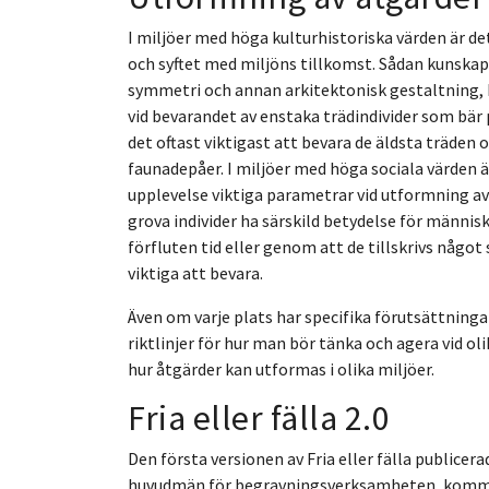
I miljöer med höga kulturhistoriska värden är d
och syftet med miljöns tillkomst. Sådan kunskap
symmetri och annan arkitektonisk gestaltning, h
vid bevarandet av enstaka trädindivider som bär 
det oftast viktigast att bevara de äldsta träden o
faunadepåer. I miljöer med höga sociala värden 
upplevelse viktiga parametrar vid utformning av 
grova individer ha särskild betydelse för männis
förfluten tid eller genom att de tillskrivs något
viktiga att bevara.
Även om varje plats har specifika förutsättning
riktlinjer för hur man bör tänka och agera vid olik
hur åtgärder kan utformas i olika miljöer.
Fria eller fälla 2.0
Den första versionen av Fria eller fälla publice
huvudmän för begravningsverksamheten, kommune