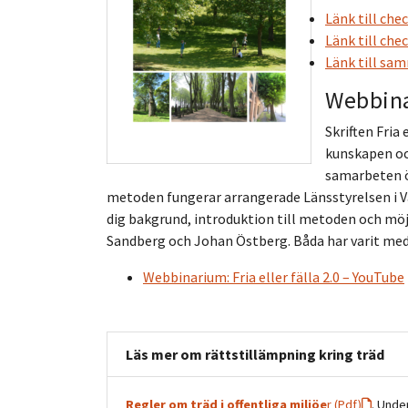
Länk till che
Länk till che
Länk till sa
Webbin
Skriften Fria 
kunskapen oc
samarbeten öv
metoden fungerar arrangerade Länsstyrelsen i 
dig bakgrund, introduktion till metoden och möjl
Sandberg och Johan Östberg. Båda har varit med i 
Webbinarium: Fria eller fälla 2.0 – YouTube
Läs mer om rättstillämpning kring träd
Regler om träd i offentliga miljöe
r (Pdf)
. Under