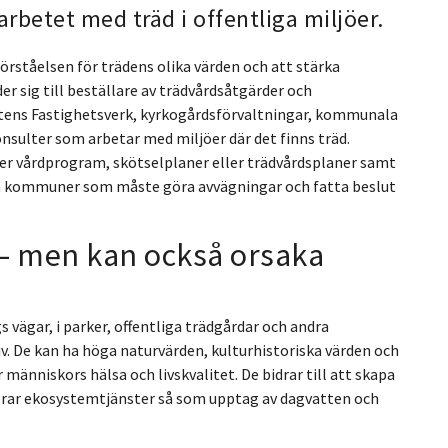
arbetet med träd i offentliga miljöer.
örståelsen för trädens olika värden och att stärka
r sig till beställare av trädvårdsåtgärder och
tatens Fastighetsverk, kyrkogårdsförvaltningar, kommunala
nsulter som arbetar med miljöer där det finns träd.
ver vårdprogram, skötselplaner eller trädvårdsplaner samt
och kommuner som måste göra avvägningar och fatta beslut
– men kan också orsaka
gs vägar, i parker, offentliga trädgårdar och andra
tiv. De kan ha höga naturvärden, kulturhistoriska värden och
 människors hälsa och livskvalitet. De bidrar till att skapa
rerar ekosystemtjänster så som upptag av dagvatten och