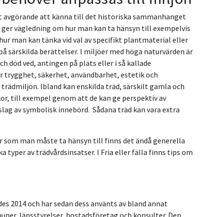
et avgörande att känna till det historiska sammanhanget
 ger vägledning om hur man kan ta hänsyn till exempelvis
ur man kan tänka vid val av specifikt plantmaterial eller
på särskilda berättelser. I miljöer med höga naturvärden är
ch död ved, antingen på plats eller i så kallade
är trygghet, säkerhet, användbarhet, estetik och
trädmiljön. Ibland kan enskilda träd, särskilt gamla och
kor, till exempel genom att de kan ge perspektiv av
 slag av symbolisk innebörd. Sådana träd kan vara extra
ar som man måste ta hänsyn till finns det ändå generella
a typer av trädvårdsinsatser. I Fria eller fälla finns tips om
rades 2014 och har sedan dess använts av bland annat
r, länsstyrelser, bostadsföretag och konsulter. Den