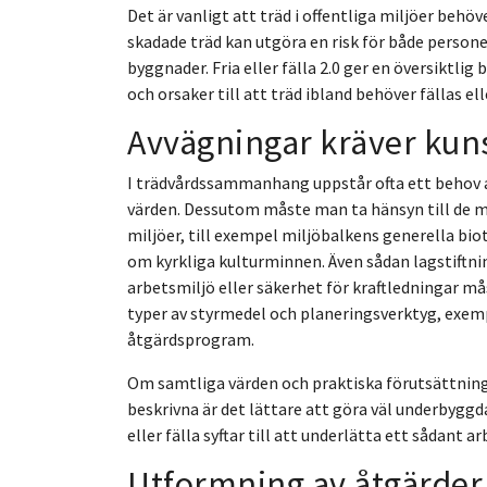
Det är vanligt att träd i offentliga miljöer behö
skadade träd kan utgöra en risk för både perso
byggnader. Fria eller fälla 2.0 ger en översiktlig
och orsaker till att träd ibland behöver fällas el
Avvägningar kräver kun
I trädvårdssammanhang uppstår ofta ett behov 
värden. Dessutom måste man ta hänsyn till de må
miljöer, till exempel miljöbalkens generella bi
om kyrkliga kulturminnen. Även sådan lagstiftn
arbetsmiljö eller säkerhet för kraftledningar mås
typer av styrmedel och planeringsverktyg, exem
åtgärdsprogram.
Om samtliga värden och praktiska förutsättnin
beskrivna är det lättare att göra väl underbyggd
eller fälla syftar till att underlätta ett sådant a
Utformning av åtgärder 