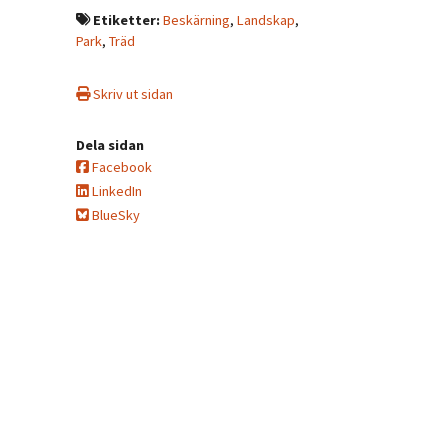
Etiketter:
Beskärning
,
Landskap
,
Park
,
Träd
Skriv ut sidan
Dela sidan
Facebook
LinkedIn
BlueSky