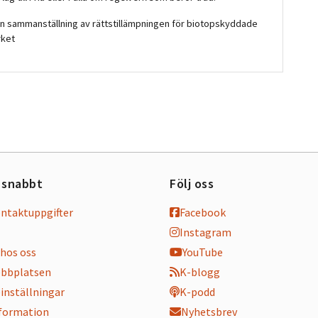
En sammanställning av rättstillämpningen för biotopskyddade
rket
 snabbt
Följ oss
ontaktuppgifter
Facebook
Instagram
hos oss
YouTube
bbplatsen
K-blogg
inställningar
K-podd
nformation
Nyhetsbrev