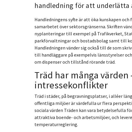
handledning för att underlätta 
Handledningens syfte är att öka kunskapen och f
samarbetet över sektorsgränserna. Skriften vände
nyplanteringar till exempel på Trafikverket, S
parkförvaltningar och bostadsbolag samt till ko
Handledningen vänder sig också till de som skri
till handläggare på exempelvis länsstyrelser 
om dispenser och tillstånd rörande träd.
Träd har många värden 
intressekonflikter
Träd i städer, på begravningsplatser, i alléer län
offentliga miljöer är värdefulla ur flera perspek
sociala värden Träden kan vara betydelsefulla för
attraktiva boende- och arbetsmiljöer, och leve
temperaturreglering.