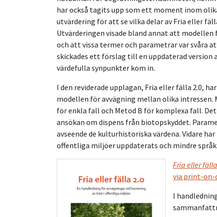
har också tagits upp som ett moment inom olika
utvärdering för att se vilka delar av Fria eller 
Utvärderingen visade bland annat att modellen 
och att vissa termer och parametrar var svåra a
skickades ett förslag till en uppdaterad version 
värdefulla synpunkter kom in.
I den reviderade upplagan, Fria eller fälla 2.0, h
modellen för avvägning mellan olika intressen. M
för enkla fall och Metod B för komplexa fall. Det
ansökan om dispens från biotopskyddet. Paramet
avseende de kulturhistoriska värdena. Vidare har
offentliga miljöer uppdaterats och mindre språkl
Fria eller fäll
via print-on-
I handlednin
sammanfattni