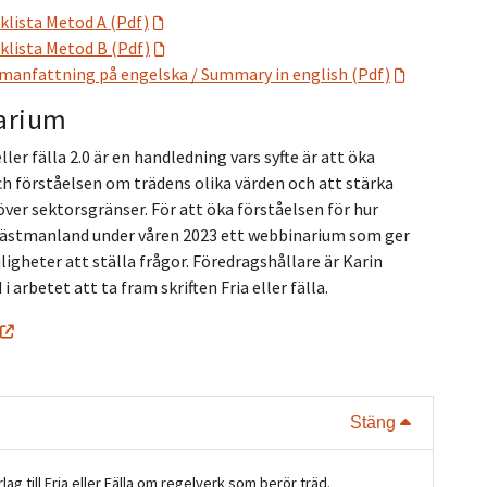
cklista Metod A (Pdf)
cklista Metod B (Pdf)
mmanfattning på engelska / Summary in english (Pdf)
arium
eller fälla 2.0 är en handledning vars syfte är att öka
h förståelsen om trädens olika värden och att stärka
er sektorsgränser. För att öka förståelsen för hur
Västmanland under våren 2023 ett webbinarium som ger
igheter att ställa frågor. Föredragshållare är Karin
arbetet att ta fram skriften Fria eller fälla.
Visa eller
Stäng
lag till Fria eller Fälla om regelverk som berör träd.