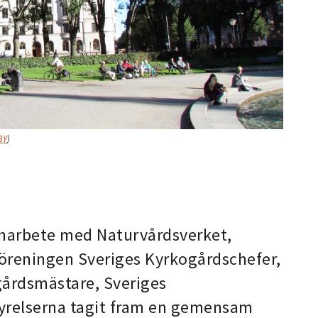
BY
)
amarbete med Naturvårdsverket,
Föreningen Sveriges Kyrkogårdschefer,
gårdsmästare, Sveriges
tyrelserna tagit fram en gemensam