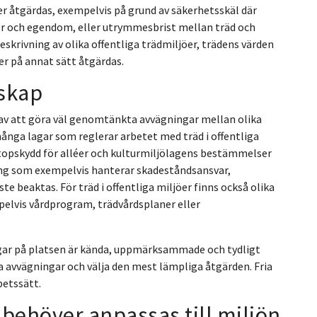
ver åtgärdas, exempelvis på grund av säkerhetsskäl där
ner och egendom, eller utrymmesbrist mellan träd och
 beskrivning av olika offentliga trädmiljöer, trädens värden
ler på annat sätt åtgärdas.
skap
av att göra väl genomtänkta avvägningar mellan olika
nga lagar som reglerar arbetet med träd i offentliga
otopskydd för alléer och kulturmiljölagens bestämmelser
ing som exempelvis hanterar skadeståndsansvar,
te beaktas. För träd i offentliga miljöer finns också olika
pelvis vårdprogram, trädvårdsplaner eller
gar på platsen är kända, uppmärksammade och tydligt
a avvägningar och välja den mest lämpliga åtgärden. Fria
rbetssätt.
behöver anpassas till miljön