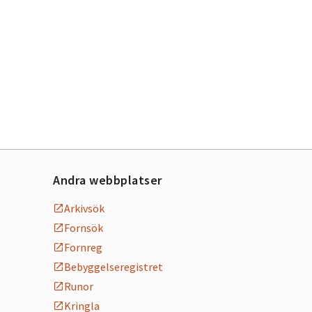
Andra webbplatser
Arkivsök
Fornsök
Fornreg
Bebyggelseregistret
Runor
Kringla