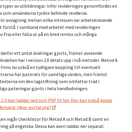
 typer av utbildningar. Inför revideringen genomfördes en
fälla som användarna tyckte behövde revideras.
för avvägning mellan olika intressen var arbetskrävande
tt förstå. I samband med arbetet med revideringen
av Fria eller fälla ut på en bred remiss och många
ar därför ett antal ändringar gjorts, främst avseende
odellen har i version 2.0 delats upp i två metoder: Metod A
 finns nu också en tydligare koppling till eventuell
rarna har justerats för samtliga värden, men främst
 texterna om den lagstiftning som omfattar träd i
iga justeringar gjorts i hela handledningen.
a
2.0
kan laddas ned som PDF fil här. Den kan också köpas
demand. (diva-portal.org)
gen ingår checklistor för Metod A och Metod B samt en
ng på engelska. Dessa kan även laddas ner separat: