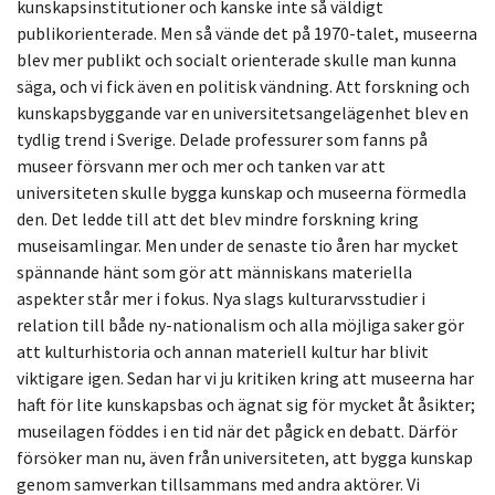
kunskapsinstitutioner och kanske inte så väldigt
publikorienterade. Men så vände det på 1970-talet, museerna
blev mer publikt och socialt orienterade skulle man kunna
säga, och vi fick även en politisk vändning. Att forskning och
kunskapsbyggande var en universitetsangelägenhet blev en
tydlig trend i Sverige. Delade professurer som fanns på
museer försvann mer och mer och tanken var att
universiteten skulle bygga kunskap och museerna förmedla
den. Det ledde till att det blev mindre forskning kring
museisamlingar. Men under de senaste tio åren har mycket
spännande hänt som gör att människans materiella
aspekter står mer i fokus. Nya slags kulturarvsstudier i
relation till både ny-nationalism och alla möjliga saker gör
att kulturhistoria och annan materiell kultur har blivit
viktigare igen. Sedan har vi ju kritiken kring att museerna har
haft för lite kunskapsbas och ägnat sig för mycket åt åsikter;
museilagen föddes i en tid när det pågick en debatt. Därför
försöker man nu, även från universiteten, att bygga kunskap
genom samverkan tillsammans med andra aktörer. Vi