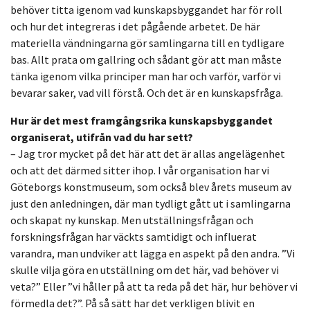
behöver titta igenom vad kunskapsbyggandet har för roll
och hur det integreras i det pågående arbetet. De här
materiella vändningarna gör samlingarna till en tydligare
bas. Allt prata om gallring och sådant gör att man måste
tänka igenom vilka principer man har och varför, varför vi
bevarar saker, vad vill förstå. Och det är en kunskapsfråga.
Hur är det mest framgångsrika kunskapsbyggandet
organiserat, utifrån vad du har sett?
– Jag tror mycket på det här att det är allas angelägenhet
och att det därmed sitter ihop. I vår organisation har vi
Göteborgs konstmuseum, som också blev årets museum av
just den anledningen, där man tydligt gått ut i samlingarna
och skapat ny kunskap. Men utställningsfrågan och
forskningsfrågan har väckts samtidigt och influerat
varandra, man undviker att lägga en aspekt på den andra. ”Vi
skulle vilja göra en utställning om det här, vad behöver vi
veta?” Eller ”vi håller på att ta reda på det här, hur behöver vi
förmedla det?”. På så sätt har det verkligen blivit en