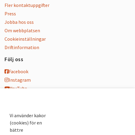
Fler kontaktuppgifter
Press
Jobba hos oss
Om webbplatsen
Cookieinställningar
Driftinformation
Följ oss
Facebook
Instagram
YouTube
K-blogg
K-podd
Nyhetsbrev
Vi använder kakor
(cookies) för en
Andra webbplatser
bättre