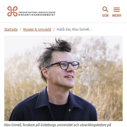
Hoppa
till
SÖK
MENY
innehåll.
Startsida
Museer & omvärld
Hallå där, Klas Grinell…
Klas Grinell, forskare på Göteborgs universitet och utvecklingsledare på