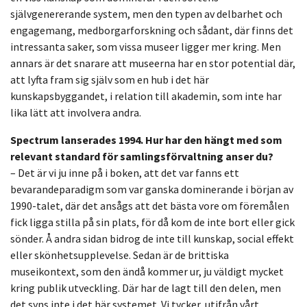
självgenererande system, men den typen av delbarhet och
engagemang, medborgarforskning och sådant, där finns det
intressanta saker, som vissa museer ligger mer kring. Men
annars är det snarare att museerna har en stor potential där,
att lyfta fram sig själv som en hub i det här
kunskapsbyggandet, i relation till akademin, som inte har
lika lätt att involvera andra.
Spectrum lanserades 1994. Hur har den hängt med som
relevant standard för samlingsförvaltning anser du?
– Det är vi ju inne på i boken, att det var fanns ett
bevarandeparadigm som var ganska dominerande i början av
1990-talet, där det ansågs att det bästa vore om föremålen
fick ligga stilla på sin plats, för då kom de inte bort eller gick
sönder. Å andra sidan bidrog de inte till kunskap, social effekt
eller skönhetsupplevelse. Sedan är de brittiska
museikontext, som den ändå kommer ur, ju väldigt mycket
kring publik utveckling. Där har de lagt till den delen, men
det syns inte i det här systemet. Vi tycker, utifrån vårt