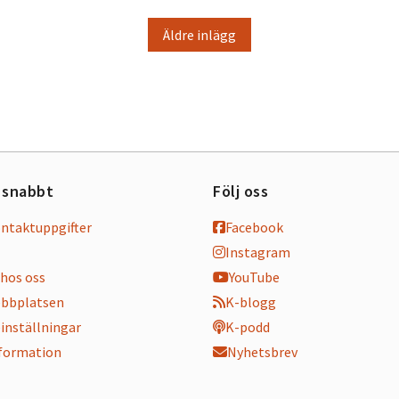
Äldre inlägg
 snabbt
Följ oss
ontaktuppgifter
Facebook
Instagram
hos oss
YouTube
bbplatsen
K-blogg
inställningar
K-podd
nformation
Nyhetsbrev