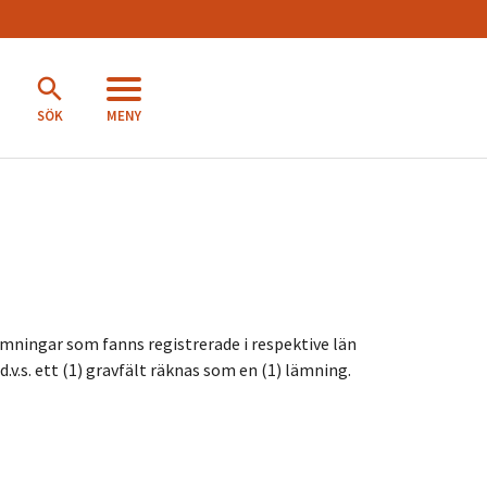
MENY
SÖK
ämningar som fanns registrerade i respektive län
v.s. ett (1) gravfält räknas som en (1) lämning.