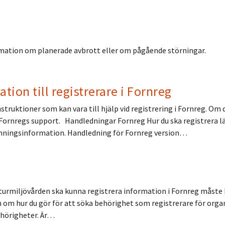
ormation om planerade avbrott eller om pågående störningar.
ion till registrerare i Fornreg
truktioner som kan vara till hjälp vid registrering i Fornreg. Om
 Fornregs support. Handledningar Fornreg Hur du ska registrera 
ämningsinformation. Handledning för Fornreg version…
urmiljövården ska kunna registrera information i Fornreg måste 
 om hur du gör för att söka behörighet som registrerare för orga
behörigheter. Är…