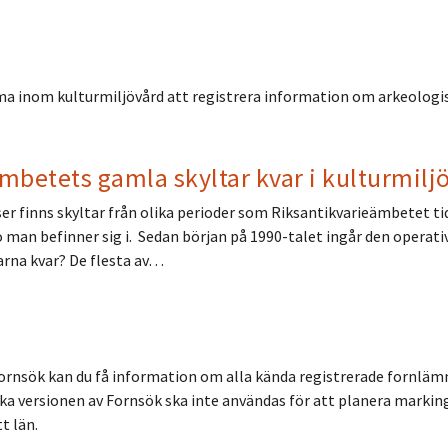
ma inom kulturmiljövård att registrera information om arkeologi
ämbetets gamla skyltar kvar i kulturmilj
r finns skyltar från olika perioder som Riksantikvarieämbetet tidi
ö man befinner sig i. Sedan början på 1990-talet ingår den operat
arna kvar? De flesta av…
rnsök kan du få information om alla kända registrerade fornlämni
ika versionen av Fornsök ska inte användas för att planera markingr
t län.