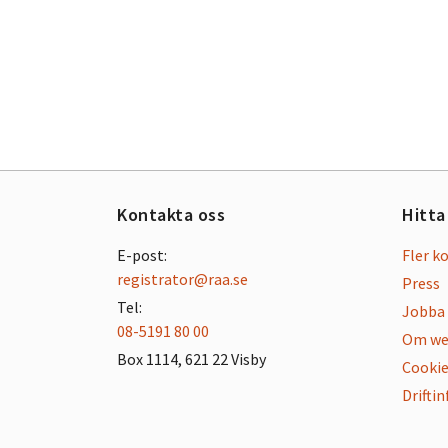
Kontakta oss
Hitta
E-post:
Fler k
registrator@raa.se
Press
Tel:
Jobba 
08-5191 80 00
Om we
Box 1114, 621 22 Visby
Cookie
Drifti