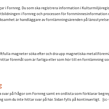
ar i Fornreg. Du som ska registrera information i Kulturmiljöreg
tbildningen i Fornreg och processen för fornminnesinformation rik
rksamhet är handläggare av fornlämningsärenden på länsstyrelser
ftfulla magneter söka efter och dra upp magnetiska metallföremål 
hittar föremål som är farliga eller som hör till en fornlämning s
g
ka svar på frågor om Fornreg samt en ordlista som förklarar begr
g som du inte hittar svar på här. Sidan fylls på kontinuerligt. [c