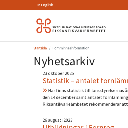
In English
Hoppa
till
innehåll.
Startsida
Fornminnesinformation
Nyhetsarkiv
23 oktober 2025
Statistik – antalet fornlä
Här finns statistik till länsstyrelsernas
den 14 december samt antalet fornlämningar 
Riksantikvarieämbetet rekommenderar att ni
26 augusti 2023
Utbildningar i Fornreg