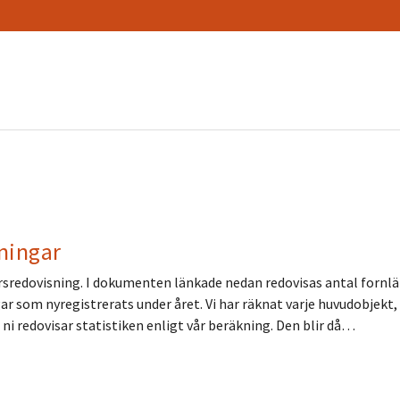
mningar
 årsredovisning. I dokumenten länkade nedan redovisas antal fornl
som nyregistrerats under året. Vi har räknat varje huvudobjekt, d.
 redovisar statistiken enligt vår beräkning. Den blir då…