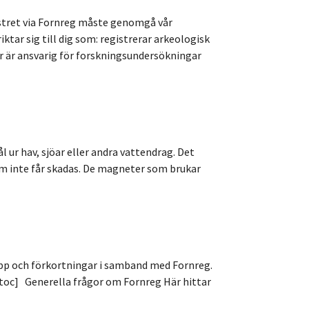
istret via Fornreg måste genomgå vår
tar sig till dig som: registrerar arkeologisk
 är ansvarig för forskningsundersökningar
ur hav, sjöar eller andra vattendrag. Det
om inte får skadas. De magneter som brukar
epp och förkortningar i samband med Fornreg.
c-toc] Generella frågor om Fornreg Här hittar