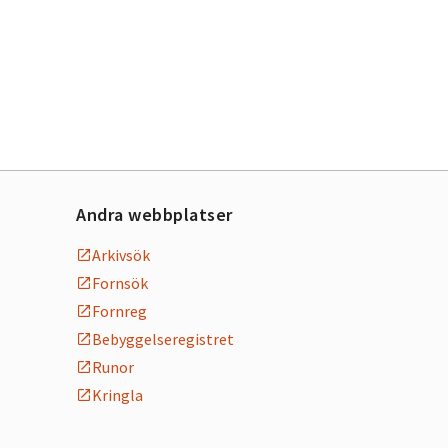
Andra webbplatser
Arkivsök
Fornsök
Fornreg
Bebyggelseregistret
Runor
Kringla