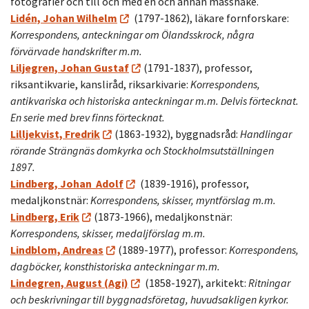
fotografier och till och med en och annan mässhake.
Lidén, Johan Wilhelm
(1797-1862), läkare fornforskare:
Korrespondens, anteckningar om Ölandsskrock, några
förvärvade handskrifter m.m.
Liljegren, Johan Gustaf
(1791-1837), professor,
riksantikvarie, kansliråd, riksarkivarie:
Korrespondens,
antikvariska och historiska anteckningar m.m. Delvis förtecknat.
En serie med brev finns förtecknat.
Lilljekvist, Fredrik
(1863-1932), byggnadsråd:
Handlingar
rörande Strängnäs domkyrka och Stockholmsutställningen
1897.
Lindberg, Johan Adolf
(1839-1916), professor,
medaljkonstnär:
Korrespondens, skisser, myntförslag m.m.
Lindberg, Erik
(1873-1966), medaljkonstnär:
Korrespondens, skisser, medaljförslag m.m.
Lindblom, Andreas
(1889-1977), professor:
Korrespondens,
dagböcker, konsthistoriska anteckningar m.m.
Lindegren, August (Agi)
(1858-1927), arkitekt:
Ritningar
och beskrivningar till byggnadsföretag, huvudsakligen kyrkor.