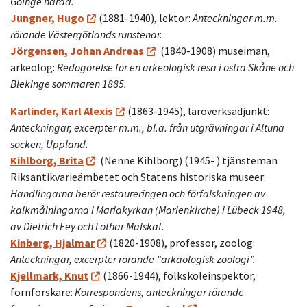
Göinge härad.
Jungner, Hugo
(1881-1940), lektor:
Anteckningar m.m.
rörande Västergötlands runstenar.
Jörgensen, Johan Andreas
(1840-1908) museiman,
arkeolog:
Redogörelse för en arkeologisk resa i östra Skåne och
Blekinge sommaren 1885.
Karlinder, Karl Alexis
(1863-1945), läroverksadjunkt:
Anteckningar, excerpter m.m., bl.a. från utgrävningar i Altuna
socken, Uppland.
Kihlborg, Brita
(Nenne Kihlborg) (1945- ) tjänsteman
Riksantikvarieämbetet och Statens historiska museer:
Handlingarna berör restaureringen och förfalskningen av
kalkmålningarna i Mariakyrkan (Marienkirche) i Lübeck 1948,
av Dietrich Fey och Lothar Malskat.
Kinberg, Hjalmar
(1820-1908), professor, zoolog:
Anteckningar, excerpter rörande ”arkäologisk zoologi”.
Kjellmark, Knut
(1866-1944), folkskoleinspektör,
fornforskare:
Korrespondens, anteckningar rörande