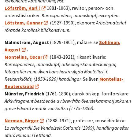
kyrkoherde Abraham Ahlqvist.
Löfström, Karl
(
1881-1963), revisor, person- och
ordenshistoriker:
Korrespondens, manuskript, excerpter.
Lötstam, Gunnar
(1927-1990), ekonom:
Arbetsmaterial
rörande karolinsk bildkonst m.m.
Malmström, August
(1829-1901), målare: se
Sohlman,
August
.
Montelius, Oscar
(1843-1921), riksantikvarie:
Korrespondens, manuskript, arkeologiska anteckningar,
fotografier m.m. Även hans hustru Agda Montelius’, f.
Reuterskiölds, (1850-1920) handlingar.
Se även
Montelius-
Reuterskiöld
Münster, Friedrich
(1761-1830), dansk biskop, fornforskare:
Arkivfragment bestående av brev från överstekammarjunkaren
greve Edvard Fredrik von Saltza (1775-1859).
Nerman, Birger
(1888-1971), professor, museidirektör:
Laveringar till Die Vendelzeit Gotlands (1969), handlingar efter
utgrävningar i Lettland.