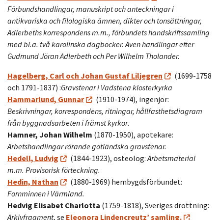
Förbundshandlingar, manuskript och anteckningar i
antikvariska och filologiska ämnen, dikter och tonsättningar,
Adlerbeths korrespondens m.m., förbundets handskriftssamling
med bl.a. två karolinska dagböcker. Även handlingar efter
Gudmund Jöran Adlerbeth och Per Wilhelm Tholander.
Hagelberg, Carl och Johan Gustaf Liljegren
(1699-1758
och 1791-1837) :
Gravstenar i Vadstena klosterkyrka
Hammarlund, Gunnar
(1910-1974), ingenjör:
Beskrivningar, korrespondens, ritningar, hållfasthetsdiagram
från byggnadsarbeten i främst kyrkor
.
Hamner, Johan Wilhelm
(1870-1950), apotekare:
Arbetshandlingar rörande gotländska gravstenar.
Hedell, Ludvig
(1844-1923), osteolog:
Arbetsmaterial
m.m.
Provisorisk förteckning.
Hedin, Nathan
(1880-1969) hembygdsförbundet:
Fornminnen i Värmland.
Hedvig Elisabet Charlotta
(1759-1818), Sveriges drottning:
Arkivfragment
, se
Eleonora Lindencreutz’ samling.