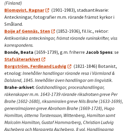
(Finland)
Blomqvist, Ragnar
(1901-1983), stadsantikvarie:
Anteckningar, fotografier m.m. rörande främst kyrkor i
Småland.
Boije af Gennäs, Sten
(1852-1936), fil.lic., rektor:
Antikvariska anteckningar, främst rörande runinskrifter, viss
korrespondens
.
Bonde, Beata
(1659-1739), g.m. friherre
Jacob Spens
: se
Stafsäterarkivet
Borgström, Ferdinand Ludvig
(1821-1846) Botanist,
etnolog:
Innehåller handlingar rörande resa i Värmland &
Dalsland, 1845. Innehåller även handlingar om lingvistik.
Brahe-arkivet
:
Godshandlingar, processhandlingar,
räkenskaper m.m. 1643-1739 rörande riksdrotsen greve Per
Brahe (1602-1680), riksamiralen greve Nils Brahe (1633-1699),
generalmajoren greve Abraham Brahe (1669-1728), Hugo
Hamilton, ätterna Torstensson, Wittenberg, Hamilton samt
Malcolm Hamilton, Gustaf Hammarberg, Christian Ludvig
Ascheberg och Margareta Ascheberg. 8 vol. Handlingarna