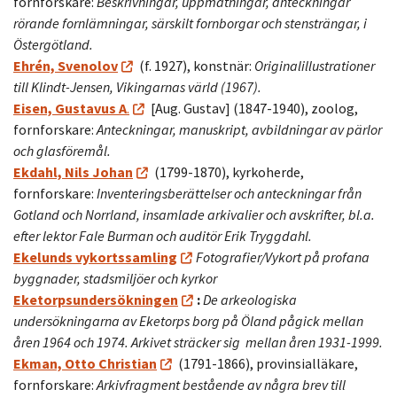
fornforskare:
Beskrivningar, uppmätningar, anteckningar
rörande fornlämningar, särskilt fornborgar och stensträngar, i
Östergötland.
Ehrén, Svenolov
(f. 1927), konstnär:
Originalillustrationer
till Klindt-Jensen, Vikingarnas värld (1967).
Eisen, Gustavus A
.
[Aug. Gustav] (1847-1940), zoolog,
fornforskare:
Anteckningar, manuskript, avbildningar av pärlor
och glasföremål.
Ekdahl, Nils Johan
(1799-1870), kyrkoherde,
fornforskare:
Inventeringsberättelser och anteckningar från
Gotland och Norrland, insamlade arkivalier och avskrifter, bl.a.
efter lektor Fale Burman och auditör Erik Tryggdahl.
Ekelunds vykortssamling
Fotografier/Vykort på profana
byggnader, stadsmiljöer och kyrkor
Eketorpsundersökningen
:
De arkeologiska
undersökningarna av Eketorps borg på Öland pågick mellan
åren 1964 och 1974. Arkivet sträcker sig mellan åren 1931-1999.
Ekman, Otto Christian
(1791-1866), provinsialläkare,
fornforskare:
Arkivfragment bestående av några brev till