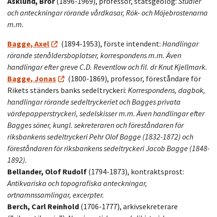
Asklund, Bror
(1896-1969), professor, statsgeolog:
Studier
och anteckningar rörande vårdkasar, Rök- och Möjebrostenarna
m.m.
Bagge, Axel
(1894-1953), förste intendent:
Handlingar
rörande stenåldersboplatser, korrespondens m.m. Även
handlingar efter greve C.D. Reventlow och fil. dr Knut Kjellmark.
Bagge, Jonas
(1800-1869), professor, föreståndare för
Rikets ständers banks sedeltryckeri:
Korrespondens, dagbok,
handlingar rörande sedeltryckeriet och Bagges privata
värdepapperstryckeri, sedelskisser m.m. Även handlingar efter
Bagges söner, kungl. sekreteraren och föreståndaren för
riksbankens sedeltryckeri Pehr Olof Bagge (1832-1872) och
föreståndaren för riksbankens sedeltryckeri Jacob Bagge (1848-
1892).
Bellander, Olof Rudolf
(1794-1873), kontraktsprost:
Antikvariska och topografiska anteckningar,
ortnamnssamlingar, excerpter.
Berch, Carl Reinhold
(1706-1777), arkivsekreterare