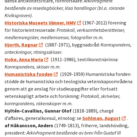
dansk antikvitetsritare, fornforskare:
Arkivfragment
bestående av resedagböcker, lösa handlingar (bl.a. rörande
Kiviksgraven).
Historiska Museets Vänner, HMV
(1967-2012) förening
för historieintresserade:
Protokoll, verksamhetsberättelser,
medlemsregister, medlemsresor, fotografier m.m.
Hjorth, Ragnar
(1887-1971), byggnadsråd:
Korrespondens,
anteckningar, ritningsskisser
.
Hoke, Anna Maria
(1911-1986), textilkonstnärinna:
Korrespondens, skisser m.m
.
Humanistiska fonden
(1929-1959) Humanistiska fonden
stödde de humanistiska och teologiska vetenskapsområdena
genom att ge anslag för studieuppgifter eller fortsatt
vetenskapligt arbete och forskning:
Protokoll, skrivelser,
korrespondens, räkenskaper m.m.
Hyltén-Cavallius, Gunnar Olof
(1818-1889), chargé
d’affaires, generalkonsul, etnolog: se
Sohlman, August
.
af Håkansson, Anders
(1749-1813), friherre, landshövding,
president:
Arkivfragment bestående av brev från Gustaf III