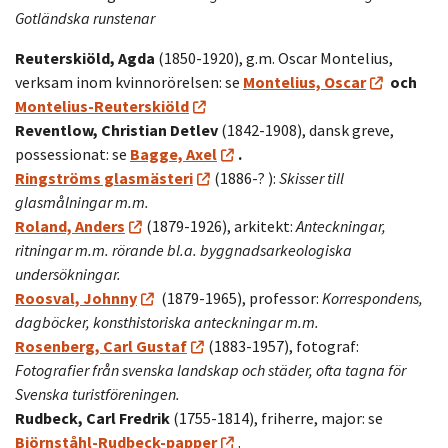
Gotländska runstenar
Reuterskiöld, Agda
(1850-1920), g.m. Oscar Montelius,
verksam inom kvinnorörelsen: se
Montelius, Oscar
och
Montelius-Reuterskiöld
Reventlow, Christian Detlev
(1842-1908), dansk greve,
possessionat: se
Bagge, Axel
.
Ringströms glasmästeri
(1886-? ):
Skisser till
glasmålningar m.m.
Roland, Anders
(1879-1926), arkitekt:
Anteckningar,
ritningar m.m. rörande bl.a. byggnadsarkeologiska
undersökningar.
Roosval, Johnny
(1879-1965), professor:
Korrespondens,
dagböcker, konsthistoriska anteckningar m.m.
Rosenberg, Carl Gustaf
(1883-1957), fotograf:
Fotografier från svenska landskap och städer, ofta tagna för
Svenska turistföreningen.
Rudbeck, Carl Fredrik
(1755-1814), friherre, major: se
Björnståhl-Rudbeck-papper
.