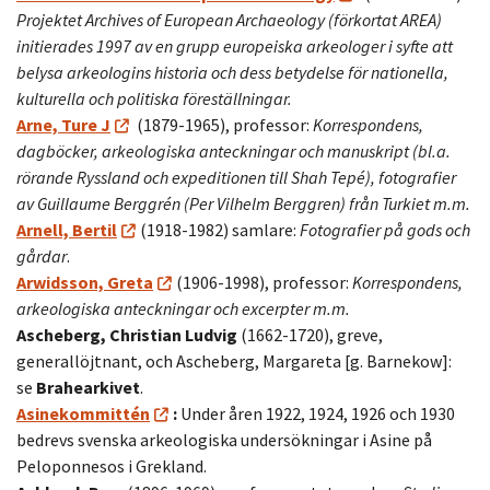
Projektet Archives of European Archaeology (förkortat AREA)
initierades 1997 av en grupp europeiska arkeologer i syfte att
belysa arkeologins historia och dess betydelse för nationella,
kulturella och politiska föreställningar.
Arne, Ture J
(1879-1965), professor:
Korrespondens,
dagböcker, arkeologiska anteckningar och manuskript (bl.a.
rörande Ryssland och expeditionen till Shah Tepé), fotografier
av Guillaume Berggrén (Per Vilhelm Berggren) från Turkiet m.m.
Arnell, Bertil
(1918-1982) samlare:
Fotografier på gods och
gårdar
.
Arwidsson, Greta
(1906-1998), professor:
Korrespondens,
arkeologiska anteckningar och excerpter m.m.
Ascheberg, Christian Ludvig
(1662-1720), greve,
generallöjtnant, och Ascheberg, Margareta [g. Barnekow]:
se
Brahearkivet
.
Asinekommittén
:
Under åren 1922, 1924, 1926 och 1930
bedrevs svenska arkeologiska undersökningar i Asine på
Peloponnesos i Grekland.