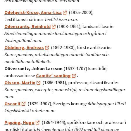
och anteckningar rörande K. M:ts orden.
Odelqvist-Kruse, Anna-Lisa
(1925-2000),
textilkonstnärinna:
Textilskisser m.m.
Odencrants, Reinhold
(1903-1961), landsantikvarie:
Arbetshandlingar rörande fornlämningar och gårdar i
Västergötland m.m.
Oldeberg, Andreas
(1892-1980), förste antikvarie:
Korrespondens, arbetshandlingar rörande forntida och
medeltida metallteknik.
Olivecrantz, Johan Larsson
(1633-1707) kansliråd,
ambassadör: se
Camitz’ samling
.
Olsson, Martin
(1886-1981), professor, riksantikvarie:
Korrespondens, excerpter, manuskript, restaureringshandlingar
m.m.
Oscar II
(1829-1907), Sveriges konung:
Arbetspapper till ett
krigshistoriskt arbete m.m.
Pipping, Hugo
(1864-1944), språkforskare och professor i
nordisk filologi:
En inventering från 1902 med tolkningar av