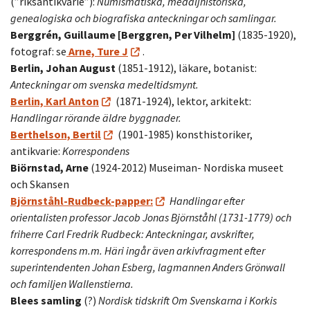
(”riksantikvarie”):
Numismatiska, medaljhistoriska,
genealogiska och biografiska anteckningar och samlingar.
Berggrén, Guillaume [Berggren, Per Vilhelm]
(1835-1920),
fotograf: se
Arne, Ture J
.
Berlin, Johan August
(1851-1912), läkare, botanist:
Anteckningar om svenska medeltidsmynt.
Berlin, Karl Anton
(1871-1924), lektor, arkitekt:
Handlingar rörande äldre byggnader.
Berthelson, Bertil
(1901-1985) konsthistoriker,
antikvarie:
Korrespondens
Biörnstad, Arne
(1924-2012) Museiman- Nordiska museet
och Skansen
Björnståhl-Rudbeck-papper:
Handlingar efter
orientalisten professor Jacob Jonas Björnståhl (1731-1779) och
friherre Carl Fredrik Rudbeck: Anteckningar, avskrifter,
korrespondens m.m. Häri ingår även arkivfragment efter
superintendenten Johan Esberg, lagmannen Anders Grönwall
och familjen Wallenstierna.
Blees samling
(?)
Nordisk tidskrift Om Svenskarna i Korkis