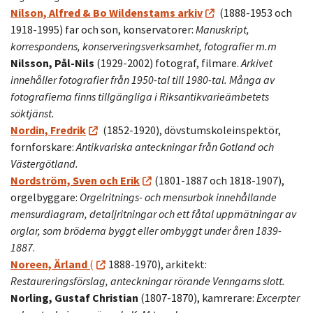
Nilson, Alfred & Bo Wildenstams arkiv
(1888-1953 och
1918-1995) far och son, konservatorer:
Manuskript,
korrespondens, konserveringsverksamhet, fotografier m.m
Nilsson, Pål-Nils
(1929-2002) fotograf, filmare.
Arkivet
innehåller fotografier från 1950-tal till 1980-tal. Många av
fotografierna finns tillgängliga i Riksantikvarieämbetets
söktjänst.
Nordin, Fredrik
(1852-1920), dövstumskoleinspektör,
fornforskare:
Antikvariska anteckningar från Gotland och
Västergötland.
Nordström, Sven och Erik
(1801-1887 och 1818-1907),
orgelbyggare:
Orgelritnings- och mensurbok innehållande
mensurdiagram, detaljritningar och ett fåtal uppmätningar av
orglar, som bröderna byggt eller ombyggt under åren 1839-
1887
.
Noreen, Ärland
(
1888-1970), arkitekt:
Restaureringsförslag, anteckningar rörande Venngarns slott.
Norling, Gustaf Christian
(1807-1870), kamrerare:
Excerpter