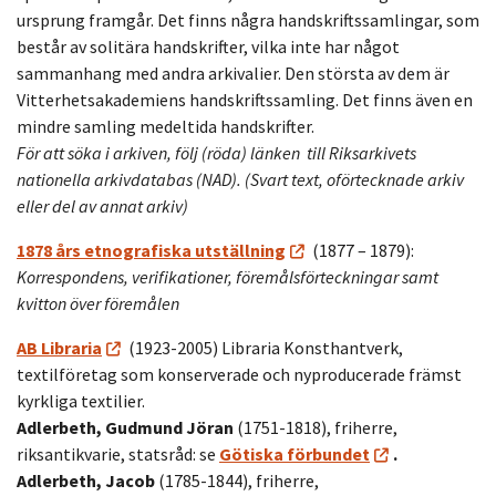
ursprung framgår. Det finns några handskriftssamlingar, som
består av solitära handskrifter, vilka inte har något
sammanhang med andra arkivalier. Den största av dem är
Vitterhetsakademiens handskriftssamling. Det finns även en
mindre samling medeltida handskrifter.
För att söka i arkiven, följ (röda) länken till Riksarkivets
nationella arkivdatabas (NAD). (Svart text, oförtecknade arkiv
eller del av annat arkiv)
1878 års etnografiska utställning
(1877 – 1879):
Korrespondens, verifikationer, föremålsförteckningar samt
kvitton över föremålen
AB Libraria
(1923-2005) Libraria Konsthantverk,
textilföretag som konserverade och nyproducerade främst
kyrkliga textilier.
Adlerbeth, Gudmund Jöran
(1751-1818), friherre,
riksantikvarie, statsråd: se
Götiska förbundet
.
Adlerbeth, Jacob
(1785-1844), friherre,