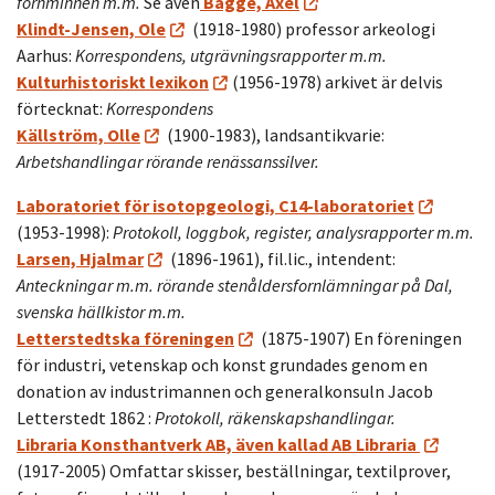
fornminnen m.m.
Se även
Bagge, Axel
Klindt-Jensen, Ole
(1918-1980) professor arkeologi
Aarhus:
Korrespondens, utgrävningsrapporter m.m.
Kulturhistoriskt lexikon
(1956-1978) arkivet är delvis
förtecknat:
Korrespondens
Källström, Olle
(1900-1983), landsantikvarie:
Arbetshandlingar rörande renässanssilver.
Laboratoriet för isotopgeologi, C14-laboratoriet
(1953-1998):
Protokoll, loggbok, register, analysrapporter m.m.
Larsen, Hjalmar
(1896-1961), fil.lic., intendent:
Anteckningar m.m. rörande stenåldersfornlämningar på Dal,
svenska hällkistor m.m.
Letterstedtska föreningen
(1875-1907) En föreningen
för industri, vetenskap och konst grundades genom en
donation av industrimannen och generalkonsuln Jacob
Letterstedt 1862 :
Protokoll, räkenskapshandlingar.
Libraria Konsthantverk AB, även kallad AB Libraria
(1917-2005) Omfattar skisser, beställningar, textilprover,