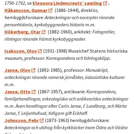
1790-1792,
se
Eleonora Lindencreutz’ samling
.
Håkansson, Gunnar
(1886-1944), direktör,
hembygdsforskare:
Anteckningar och excerpter rörande
personhistoria, kyrkobyggnaders historia m.m.
Hökerberg, Otar
(1882-1960), arkitekt:
Fotografier,
ritningar rörande främst kyrkobyggnader
.
Isaksson, Olov
(1931-1998) Museichef Statens historiska
museum, professor:
Korrespondens och tidningsklipp.
Janse, Olov
(1892-1985), professor:
Manuskript,
anteckningar rörande romersk järnålder, östasiatiska kulturer
m.m.
Janse, Otto
(1867-1957), antikvarie:
Korrespondens,
familjehandlingar, arkeologiska och antikvariska anteckningar
m.m. Även handlingar efter Carin Janse, f. Lundborg, och Märta
Janse, f. Leijonhufvud, tidigare gift Eckhoff.
Johnsson, Pehr
(1873-1963) hembygdsforskare:
Anteckningar och utdrag från kyrkböcker inom Östra och Västra