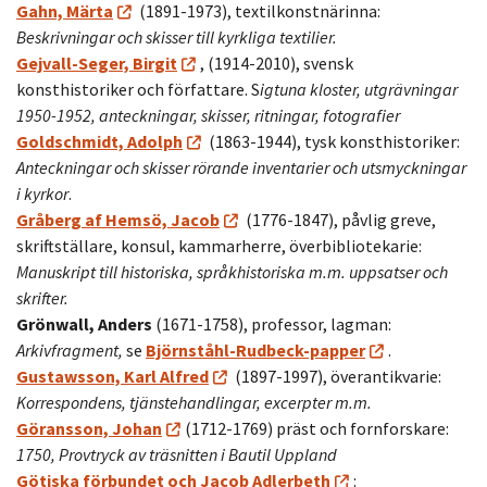
Gahn, Märta
(1891-1973), textilkonstnärinna:
Beskrivningar och skisser till kyrkliga textilier.
Gejvall-Seger, Birgit
, (1914-2010), svensk
konsthistoriker och författare. S
igtuna kloster, utgrävningar
1950-1952, anteckningar, skisser, ritningar, fotografier
Goldschmidt, Adolph
(1863-1944), tysk konsthistoriker:
Anteckningar och skisser rörande inventarier och utsmyckningar
i kyrkor
.
Gråberg af Hemsö, Jaco
b
(1776-1847), påvlig greve,
skriftställare, konsul, kammarherre, överbibliotekarie:
Manuskript till historiska, språkhistoriska m.m. uppsatser och
skrifter.
Grönwall, Anders
(1671-1758), professor, lagman:
Arkivfragment,
se
Björnståhl-Rudbeck-papper
.
Gustawsson, Karl Alfred
(1897-1997), överantikvarie:
Korrespondens, tjänstehandlingar, excerpter m.m.
Göransson, Johan
(1712-1769) präst och fornforskare:
1750, Provtryck av träsnitten i Bautil Uppland
Götiska förbundet och Jacob Adlerbeth
: