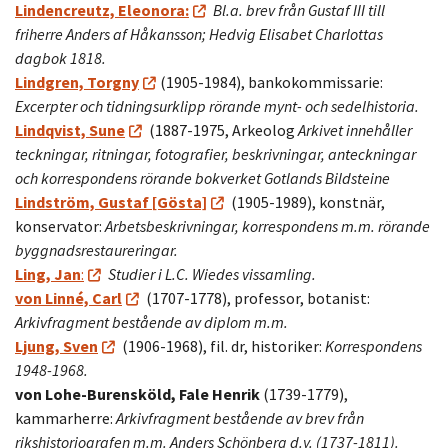
Lindencreutz, Eleonora:
Bl.a. brev från Gustaf III till
friherre Anders af Håkansson; Hedvig Elisabet Charlottas
dagbok 1818.
Lindgren, Torgny
(1905-1984), bankokommissarie:
Excerpter och tidningsurklipp rörande mynt- och sedelhistoria.
Lindqvist, Sune
(1887-1975, Arkeolog
Arkivet innehåller
teckningar, ritningar, fotografier, beskrivningar, anteckningar
och korrespondens rörande bokverket Gotlands Bildsteine
Lindström, Gustaf [Gösta]
(1905-1989), konstnär,
konservator:
Arbetsbeskrivningar, korrespondens m.m. rörande
byggnadsrestaureringar.
Ling, Jan
:
Studier i L.C. Wiedes vissamling.
von Linné, Carl
(1707-1778), professor, botanist:
Arkivfragment bestående av diplom m.m.
Ljung, Sven
(1906-1968), fil. dr, historiker:
Korrespondens
1948-1968.
von Lohe-Burensköld, Fale Henrik
(1739-1779),
kammarherre:
Arkivfragment bestående av brev från
rikshistoriografen m.m. Anders Schönberg d.y. (1737-1811).