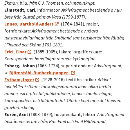
Ekman, bl.a. från C.J. Thomsen, och manuskript.
Elmstedt, Carl
, informator:
Arkivfragment bestående av sju
brev från Gustaf, prins av Vasa (1799-1877).
Ennes, Barthold Anders
(1764-1841), major,
fornforskare:
Arkivfragment bestående av några
runstensavbildningar från Småland samt ortskartor från fälttåg
i Finland och Skåne 1763-1801.
Erici, Einar
(1885-1965), läkare, orgelforskare:
Korrespondens, handlingar rörande kyrkoorglar.
Esberg, Johan
(1665-1734), superintendent:
Arkivfragment,
se
Björnståhl-Rudbeck-papper
.
Estham, Inger
(1928-2016) textilhistoriker.
Arkivet
innehåller Esthams forskningsmaterial inom olika textila
ämnen, excerpter till publikationer, hennes föreläsningar,
korrespondens och bildmaterial. Oförtecknat men det finns en
grovförteckning.
Eurén, Axel
(1803-1879), hovpredikant, lektor:
Arkivfragment
bestående av brev från Bror Emil och Emil Hildebrand
.