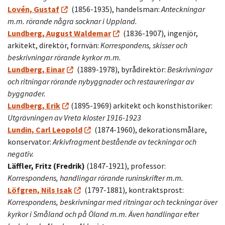
Lovén, Gustaf
(1856-1935), handelsman:
Anteckningar
m.m. rörande några socknar i Uppland.
Lundberg, August Waldemar
(1836-1907), ingenjör,
arkitekt, direktör, fornvän:
Korrespondens, skisser och
beskrivningar rörande kyrkor m.m.
Lundberg, Einar
(1889-1978), byrådirektör:
Beskrivningar
och ritningar rörande nybyggnader och restaureringar av
byggnader.
Lundberg, Erik
(1895-1969) arkitekt och konsthistoriker:
Utgrävningen av Vreta kloster 1916-1923
Lundin, Carl Leopold
(1874-1960), dekorationsmålare,
konservator:
Arkivfragment bestående av teckningar och
negativ.
Läffler, Fritz (Fredrik)
(1847-1921), professor:
Korrespondens, handlingar rörande runinskrifter m.m.
Löfgren, Nils Isak
(1797-1881), kontraktsprost:
Korrespondens, beskrivningar med ritningar och teckningar över
kyrkor i Småland och på Öland m.m. Även handlingar efter