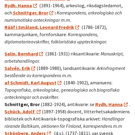
Rydh, Hanna
(1891-1964), arkeolog, riksdagsledamot,
och
Schnittger, Bror
:
Korrespondens, arkeologiska och
numismatiska anteckningar m.m.
Rääf i Småland, Leonard Fredrik
(1786-1872),
kammarjunkare, fornforskare:
Korrespondens,
diplomatarieavskrifter, folkloristiska uppteckningar.
Salin, Bernhard
(1861-1931) riksantikvarie:
Manuskript,
arbetshandlingar.
Salvén, Erik
(1889-1980), landsantikvarie:
Arkivfragment
bestående av korrespondens m.m.
af Schmidt, Karl August
(1840-1902), amanuens:
Topografiska, arkeologiska, genealogiska och biografiska
anteckningar och avskrifter.
Schnittger, Bror
(1882-1924), antikvarie: se
Rydh, Hanna
.
Schück, Adolf
(1897-1958) docent, Vitterhetsakademiens
bibliotek och Antikvarisk-topografiska arkivet:
Handlingar
rörande Baltikum, aktionen för Finland, korrespendens m.m
Schönberg, Anders
(d.y.), (1737-1811), var svensk