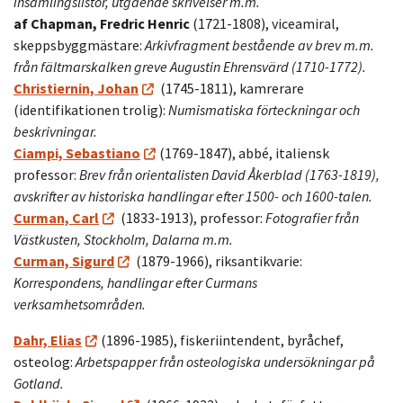
insamlingslistor, utgående skrivelser m.m.
af Chapman, Fredric Henric
(1721-1808), viceamiral,
skeppsbyggmästare:
Arkivfragment bestående av brev m.m.
från fältmarskalken greve Augustin Ehrensvärd (1710-1772).
Christiernin, Johan
(1745-1811), kamrerare
(identifikationen trolig):
Numismatiska förteckningar och
beskrivningar.
Ciampi, Sebastiano
(1769-1847), abbé, italiensk
professor:
Brev från orientalisten David Åkerblad (1763-1819),
avskrifter av historiska handlingar efter 1500- och 1600-talen.
Curman, Carl
(1833-1913), professor:
Fotografier från
Västkusten, Stockholm, Dalarna m.m.
Curman, Sigurd
(1879-1966), riksantikvarie:
Korrespondens, handlingar efter Curmans
verksamhetsområden.
Dahr, Elias
(1896-1985), fiskeriintendent, byråchef,
osteolog:
Arbetspapper från osteologiska undersökningar på
Gotland.