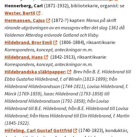
Hennerberg, Carl
(1871-1932), bibliotekarie, organist: se
Wester, Bertil
.
Hermansen, Cajus
(1872-?) kapten:
Manus på skrift
rörande utgrävningen av en massgrav efter det slag 1361 då
Valdemar Atterdag erövrade Gotland och Visby.
Hildebrand, Bror Emil
(1806-1884), riksantikvarie:
Korrespondens, koncept, anteckningar m.m.
Hildebrand, Hans
(1842-1913), riksantikvarie:
Korrespondens, koncept, anteckningar m.m.
Hildebrandska släktpapper:
Brev från B. E. Hildebrand till
Ebba Gustafva Hildebrand, f. af Wirsén (1813-
1899); från
Hildebrand Hildebrandsson (1744-1811), Lovisa Hildebrand, f.
Mörck
(1769-1859), Isaac Hildebrand (1793-1858) till
Hildebrand Hildebrandsson (1791-1858);
från Lovisa
Hildebrand till B.E. Hildebrand; från B.E. Hildebrand till Lovisa
Hildebrand; från Hans Hildebrand till Elin Hildebrand, f. Martin
(1845-1922).
Hilfeling, Carl Gustaf Gottfrid
(1740-1823), konduktör,