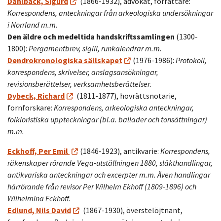
Dahlbäck, Sigurd
(1866-1932), advokat, författare:
Korrespondens, anteckningar från arkeologiska undersökningar
i Norrland m.m.
Den äldre och medeltida handskriftssamlingen
(1300-
1800):
Pergamentbrev, sigill, runkalendrar m.m.
Dendrokronologiska sällskapet
(1976-1986):
Protokoll,
korrespondens, skrivelser,
anslagsansökningar,
revisionsberättelser, verksamhetsberättelser
.
Dybeck, Richard
(1811-1877), hovrättsnotarie,
fornforskare:
Korrespondens, arkeologiska anteckningar,
folkloristiska uppteckningar (bl.a. ballader och tonsättningar)
m.m.
Eckhoff, Per Emil
(1846-1923), antikvarie:
Korrespondens,
räkenskaper rörande Vega-utställningen 1880, släkthandlingar,
antikvariska anteckningar och excerpter m.m. Även handlingar
härrörande från revisor Per Wilhelm Ekhoff (1809-1896) och
Wilhelmina Eckhoff.
Edlund, Nils David
(1867-1930), överstelöjtnant,