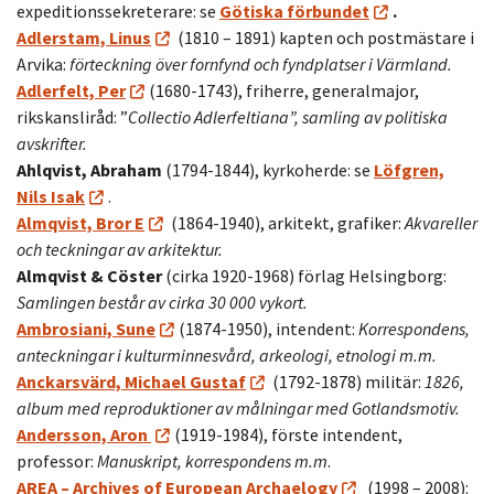
expeditionssekreterare: se
Götiska förbundet
.
Adlerstam, Linus
(1810 – 1891) kapten och postmästare i
Arvika:
förteckning över fornfynd och fyndplatser i Värmland.
Adlerfelt, Per
(1680-1743), friherre, generalmajor,
rikskansliråd: ”
Collectio Adlerfeltiana”, samling av politiska
avskrifter.
Ahlqvist, Abraham
(1794-1844), kyrkoherde: se
Löfgren,
Nils Isak
.
Almqvist, Bror
E
(1864-1940), arkitekt, grafiker:
Akvareller
och teckningar av arkitektur.
Almqvist & Cöster
(cirka 1920-1968) förlag Helsingborg:
Samlingen består av cirka 30 000 vykort.
Ambrosiani, Sune
(1874-1950), intendent:
Korrespondens,
anteckningar i kulturminnesvård, arkeologi, etnologi m.m.
Anckarsvärd, Michael Gustaf
(1792-1878) militär:
1826,
album med reproduktioner av målningar med Gotlandsmotiv.
Andersson, Aron
(1919-1984), förste intendent,
professor:
Manuskript, korrespondens m.m
.
AREA – Archives of European Archaelogy
(1998 – 2008):