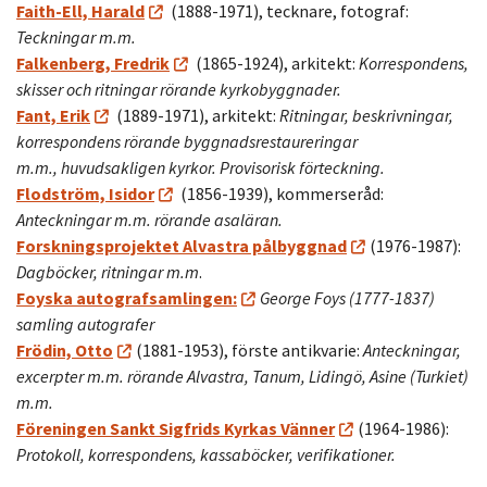
Faith-Ell, Harald
(1888-1971), tecknare, fotograf:
Teckningar m.m.
Falkenberg, Fredrik
(1865-1924), arkitekt:
Korrespondens,
skisser och ritningar rörande kyrkobyggnader.
Fant, Erik
(1889-1971), arkitekt:
Ritningar, beskrivningar,
korrespondens rörande byggnadsrestaureringar
m.m., huvudsakligen kyrkor. Provisorisk förteckning.
Flodström, Isidor
(1856-1939), kommerseråd:
Anteckningar m.m. rörande asaläran.
Forskningsprojektet Alvastra pålbyggnad
(1976-1987):
Dagböcker, ritningar m.m
.
Foyska autografsamlingen:
George Foys (1777-1837)
samling autografer
Frödin, Otto
(1881-1953), förste antikvarie:
Anteckningar,
excerpter m.m. rörande Alvastra, Tanum, Lidingö, Asine (Turkiet)
m.m.
Föreningen Sankt Sigfrids Kyrkas Vänner
(1964-1986):
Protokoll, korrespondens, kassaböcker, verifikationer.