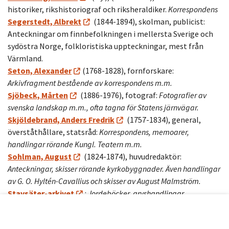
historiker, rikshistoriograf och riksheraldiker.
Korrespondens
Segerstedt, Albrekt
(1844-1894), skolman, publicist:
Anteckningar om finnbefolkningen i mellersta Sverige och
sydöstra Norge, folkloristiska uppteckningar, mest från
Värmland.
Seton, Alexander
(1768-1828), fornforskare:
Arkivfragment bestående av korrespondens m.m.
Sjöbeck, Mårten
(1886-1976), fotograf:
Fotografier av
svenska landskap m.m., ofta tagna för Statens järnvägar.
Skjöldebrand, Anders Fredrik
(1757-1834), general,
överståthållare, statsråd:
Korrespondens, memoarer,
handlingar rörande Kungl. Teatern m.m.
Sohlman, August
(1824-1874), huvudredaktör:
Anteckningar, skisser rörande kyrkobyggnader. Även handlingar
av G. O. Hyltén-Cavallius och skisser av August Malmström.
Stavsäter-arkivet
:
Jordeböcker, arvshandlingar,
korrespondens m.m. efter Jacob Spens, Beata Bonde, Daniel
Sparrsköld, Hedvig Christina Spens, Didrik Henrik Taube, Hedvig