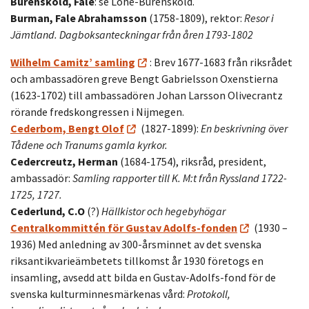
Burensköld, Fale
: se Lohe-Burensköld.
Burman, Fale Abrahamsson
(1758-1809), rektor:
Resor i
Jämtland. Dagboksanteckningar från åren 1793-1802
Wilhelm Camitz’ samling
: Brev 1677-1683 från riksrådet
och ambassadören greve Bengt Gabrielsson Oxenstierna
(1623-1702) till ambassadören Johan Larsson Olivecrantz
rörande fredskongressen i Nijmegen.
Cederbom, Bengt Olof
(1827-1899):
En beskrivning över
Tådene och Tranums gamla kyrkor.
Cedercreutz, Herman
(1684-1754), riksråd, president,
ambassadör:
Samling rapporter till K. M:t från Ryssland 1722-
1725, 1727.
Cederlund, C.O
(?)
Hällkistor och hegebyhögar
Centralkommittén för Gustav Adolfs-fonden
(1930 –
1936) Med anledning av 300-årsminnet av det svenska
riksantikvarieämbetets tillkomst år 1930 företogs en
insamling, avsedd att bilda en Gustav-Adolfs-fond för de
svenska kulturminnesmärkenas vård:
Protokoll,