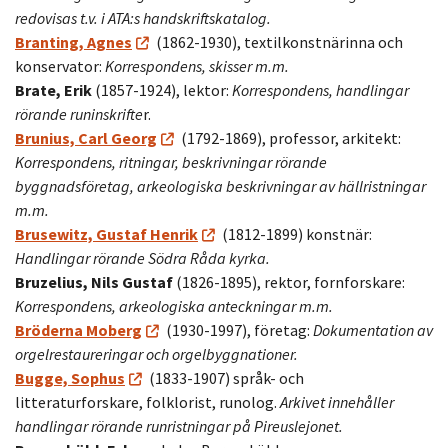
redovisas t.v. i ATA:s handskriftskatalog.
Branting, Agnes
(1862-1930), textilkonstnärinna och
konservator:
Korrespondens, skisser m.m.
Brate, Erik
(1857-1924), lektor:
Korrespondens, handlingar
rörande runinskrifte
r.
Brunius, Carl Georg
(1792-1869), professor, arkitekt:
Korrespondens, ritningar, beskrivningar rörande
byggnadsföretag, arkeologiska beskrivningar av hällristningar
m.m.
Brusewitz, Gustaf Henrik
(1812-1899) konstnär:
Handlingar rörande Södra Råda kyrka.
Bruzelius, Nils Gustaf
(1826-1895), rektor, fornforskare:
Korrespondens, arkeologiska anteckningar m.m.
Bröderna Moberg
(1930-1997), företag:
Dokumentation av
orgelrestaureringar och orgelbyggnationer.
Bugge, Sophus
(1833-1907) språk- och
litteraturforskare, folklorist, runolog.
Arkivet innehåller
handlingar rörande runristningar på Pireuslejonet.