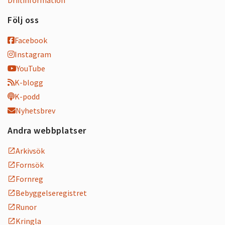
Följ oss
Facebook
Instagram
YouTube
K-blogg
K-podd
Nyhetsbrev
Andra webbplatser
Arkivsök
Fornsök
Fornreg
Bebyggelseregistret
Runor
Kringla