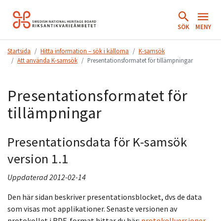
Hoppa
till
SÖK
MENY
innehåll.
Startsida
Hitta information – sök i källorna
K-samsök
Att använda K-samsök
Presentationsformatet för tillämpningar
Presentationsformatet för
tillämpningar
Presentationsdata för K-samsök
version 1.1
Uppdaterad 2012-02-14
Den här sidan beskriver presentationsblocket, dvs de data
som visas mot applikationer. Senaste versionen av
protokollet i RDF-format hittar du här:
protokollversioner