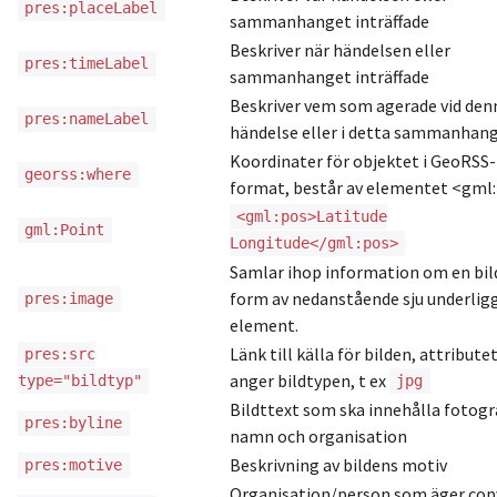
pres:placeLabel
sammanhanget inträffade
Beskriver när händelsen eller
pres:timeLabel
sammanhanget inträffade
Beskriver vem som agerade vid den
pres:nameLabel
händelse eller i detta sammanhan
Koordinater för objektet i GeoRSS-
georss:where
format, består av elementet <gml
<gml:pos>Latitude
gml:Point
Longitude</gml:pos>
Samlar ihop information om en bild
form av nedanstående sju underlig
pres:image
element.
Länk till källa för bilden, attribute
pres:src
anger bildtypen, t ex
type="bildtyp"
jpg
Bildttext som ska innehålla fotog
pres:byline
namn och organisation
Beskrivning av bildens motiv
pres:motive
Organisation/person som äger cop