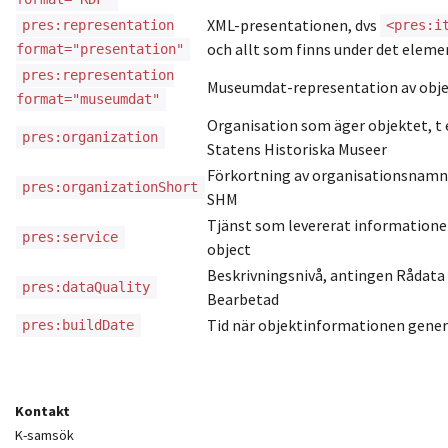
XML-presentationen, dvs
pres:representation
<pres:i
och allt som finns under det eleme
format="presentation"
pres:representation
Museumdat-representation av obj
format="museumdat"
Organisation som äger objektet, t 
pres:organization
Statens Historiska Museer
Förkortning av organisationsnamne
pres:organizationShort
SHM
Tjänst som levererat informationen
pres:service
object
Beskrivningsnivå, antingen Rådata 
pres:dataQuality
Bearbetad
Tid när objektinformationen gene
pres:buildDate
Kontakt
K-samsök