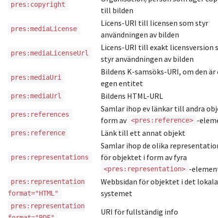
pres:copyright
till bilden
Licens-URI till licensen som styr
pres:mediaLicense
användningen av bilden
Licens-URI till exakt licensversion
pres:mediaLicenseUrl
styr användningen av bilden
Bildens K-samsöks-URI, om den är
pres:mediaUri
egen entitet
Bildens HTML-URL
pres:mediaUrl
Samlar ihop ev länkar till andra obj
pres:references
form av
-elem
<pres:reference>
Länk till ett annat objekt
pres:reference
Samlar ihop de olika representati
för objektet i form av fyra
pres:representations
-elemen
<pres:representation>
Webbsidan för objektet i det lokala
pres:representation
systemet
format="HTML"
pres:representation
URI för fullständig info
format="RDF"