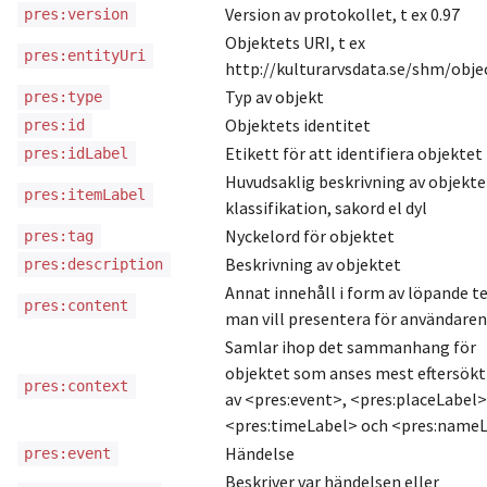
Version av protokollet, t ex 0.97
pres:version
Objektets URI, t ex
pres:entityUri
http://kulturarvsdata.se/shm/obje
Typ av objekt
pres:type
Objektets identitet
pres:id
Etikett för att identifiera objektet
pres:idLabel
Huvudsaklig beskrivning av objekte
pres:itemLabel
klassifikation, sakord el dyl
Nyckelord för objektet
pres:tag
Beskrivning av objektet
pres:description
Annat innehåll i form av löpande t
pres:content
man vill presentera för användaren
Samlar ihop det sammanhang för
objektet som anses mest eftersökt
pres:context
av <pres:event>, <pres:placeLabel>
<pres:timeLabel> och <pres:name
Händelse
pres:event
Beskriver var händelsen eller