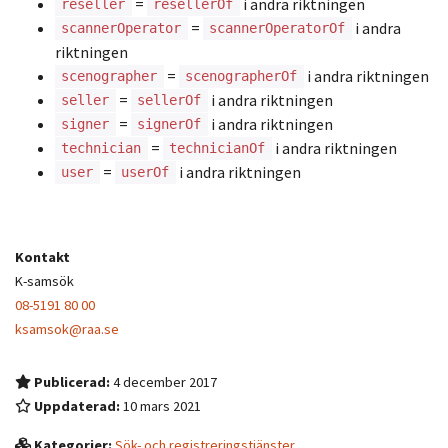
=
i andra riktningen
reseller
resellerOf
=
i andra
scannerOperator
scannerOperatorOf
riktningen
=
i andra riktningen
scenographer
scenographerOf
=
i andra riktningen
seller
sellerOf
=
i andra riktningen
signer
signerOf
=
i andra riktningen
technician
technicianOf
=
i andra riktningen
user
userOf
Kontakt
K-samsök
08-5191 80 00
ksamsok@raa.se
Publicerad:
4 december 2017
Uppdaterad:
10 mars 2021
Kategorier:
Sök- och registreringstjänster