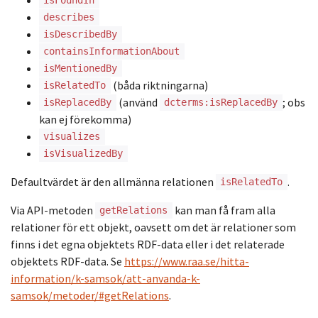
isFoundIn
describes
isDescribedBy
containsInformationAbout
isMentionedBy
(båda riktningarna)
isRelatedTo
(använd
; obs
isReplacedBy
dcterms:isReplacedBy
kan ej förekomma)
visualizes
isVisualizedBy
Defaultvärdet är den allmänna relationen
.
isRelatedTo
Via API-metoden
kan man få fram alla
getRelations
relationer för ett objekt, oavsett om det är relationer som
finns i det egna objektets RDF-data eller i det relaterade
objektets RDF-data. Se
https://www.raa.se/hitta-
information/k-samsok/att-anvanda-k-
samsok/metoder/#getRelations
.