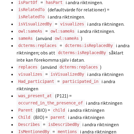
=
i andra riktningen.
isPartOf
hasPart
(defaultvärde för relationer) =
isRelatedTo
i andra riktningen.
isRelatedTo
=
i andra riktningen.
isVisualizedBy
visualizes
=
i andra riktningen.
owl:sameAs
owl:sameAs
(använd
)
sameAs
owl:sameAs
=
i andra
dcterms:replaces
dcterms:isReplacedBy
riktningen; obs att
såklart
dcterms:isReplacedBy
inte kan förekomma själv i datan.
(använd
)
replaces
dcterms:replaces
=
i andra riktningen
visualizes
isVisualizedBy
=
i andra
Had_participant
participated_in
riktningen
(P121) =
was_present_at
i andra riktningen
occurred_in_the_presence_of
(BIO) =
i andra riktningen
Parent
child
(BIO) =
i andra riktningen
Child
parent
=
i andra riktningen
Describes
isDescribedBy
=
i andra riktningen
IsMentionedBy
mentions