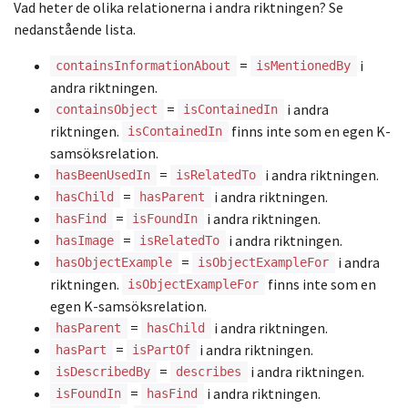
Vad heter de olika relationerna i andra riktningen? Se
nedanstående lista.
=
i
containsInformationAbout
isMentionedBy
andra riktningen.
=
i andra
containsObject
isContainedIn
riktningen.
finns inte som en egen K-
isContainedIn
samsöksrelation.
=
i andra riktningen.
hasBeenUsedIn
isRelatedTo
=
i andra riktningen.
hasChild
hasParent
=
i andra riktningen.
hasFind
isFoundIn
=
i andra riktningen.
hasImage
isRelatedTo
=
i andra
hasObjectExample
isObjectExampleFor
riktningen.
finns inte som en
isObjectExampleFor
egen K-samsöksrelation.
=
i andra riktningen.
hasParent
hasChild
=
i andra riktningen.
hasPart
isPartOf
=
i andra riktningen.
isDescribedBy
describes
=
i andra riktningen.
isFoundIn
hasFind