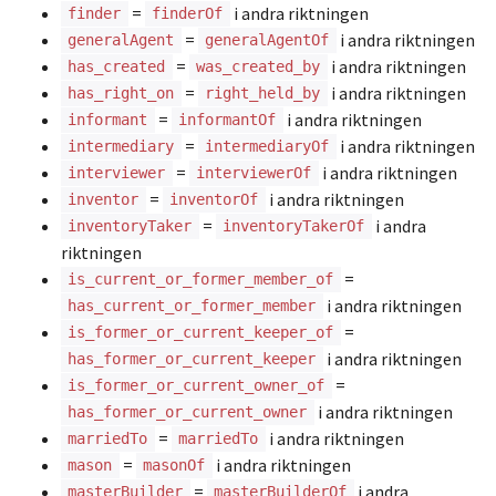
=
i andra riktningen
finder
finderOf
=
i andra riktningen
generalAgent
generalAgentOf
=
i andra riktningen
has_created
was_created_by
=
i andra riktningen
has_right_on
right_held_by
=
i andra riktningen
informant
informantOf
=
i andra riktningen
intermediary
intermediaryOf
=
i andra riktningen
interviewer
interviewerOf
=
i andra riktningen
inventor
inventorOf
=
i andra
inventoryTaker
inventoryTakerOf
riktningen
=
is_current_or_former_member_of
i andra riktningen
has_current_or_former_member
=
is_former_or_current_keeper_of
i andra riktningen
has_former_or_current_keeper
=
is_former_or_current_owner_of
i andra riktningen
has_former_or_current_owner
=
i andra riktningen
marriedTo
marriedTo
=
i andra riktningen
mason
masonOf
=
i andra
masterBuilder
masterBuilderOf