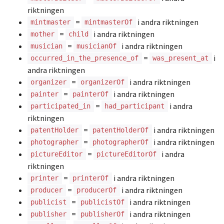
riktningen
=
i andra riktningen
mintmaster
mintmasterOf
=
i andra riktningen
mother
child
=
i andra riktningen
musician
musicianOf
=
i
occurred_in_the_presence_of
was_present_at
andra riktningen
=
i andra riktningen
organizer
organizerOf
=
i andra riktningen
painter
painterOf
=
i andra
participated_in
had_participant
riktningen
=
i andra riktningen
patentHolder
patentHolderOf
=
i andra riktningen
photographer
photographerOf
=
i andra
pictureEditor
pictureEditorOf
riktningen
=
i andra riktningen
printer
printerOf
=
i andra riktningen
producer
producerOf
=
i andra riktningen
publicist
publicistOf
=
i andra riktningen
publisher
publisherOf