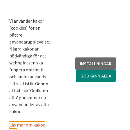
K-blogg
K-podd
Nyhetsbrev
Vi använder kakor
(cookies) för en
Andra webbplatser
bättre
användarupplevelse.
Arkivsök
Några kakor är
Fornsök
nödvändiga för att
Fornreg
webbplatsen ska
INSTÄLLNINGAR
Bebyggelseregistret
fungera optimalt
Runor
GODKÄNN ALLA
och andra används
Kringla
till statistik. Genom
att klicka 'Godkänn
alla' godkänner du
användandet av alla
kakor.
Läs mer om kakor