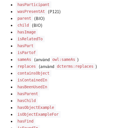
hasParticipant
(P121)
wasPresentAt
(BIO)
parent
(BIO)
child
hasImage
isRelatedTo
hasPart
isPartof
(använd
)
sameAs
owl:sameAs
(använd
)
replaces
dcterms:replaces
containsObject
isContainedIn
hasBeenUsedIn
hasParent
hasChild
hasObjectExample
isObjectExampleFor
hasFind