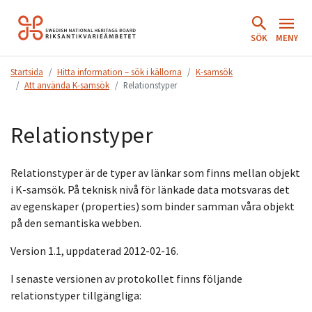
Hoppa
till
SÖK
MENY
innehåll.
Startsida
Hitta information – sök i källorna
K-samsök
Att använda K-samsök
Relationstyper
Relationstyper
Relationstyper är de typer av länkar som finns mellan objekt
i K-samsök. På teknisk nivå för länkade data motsvaras det
av egenskaper (properties) som binder samman våra objekt
på den semantiska webben.
Version 1.1, uppdaterad 2012-02-16.
I senaste versionen av protokollet finns följande
relationstyper tillgängliga: