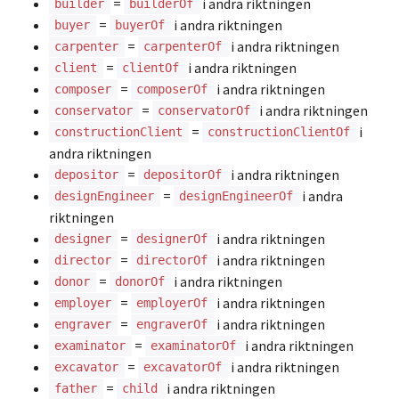
=
i andra riktningen
builder
builderOf
=
i andra riktningen
buyer
buyerOf
=
i andra riktningen
carpenter
carpenterOf
=
i andra riktningen
client
clientOf
=
i andra riktningen
composer
composerOf
=
i andra riktningen
conservator
conservatorOf
=
i
constructionClient
constructionClientOf
andra riktningen
=
i andra riktningen
depositor
depositorOf
=
i andra
designEngineer
designEngineerOf
riktningen
=
i andra riktningen
designer
designerOf
=
i andra riktningen
director
directorOf
=
i andra riktningen
donor
donorOf
=
i andra riktningen
employer
employerOf
=
i andra riktningen
engraver
engraverOf
=
i andra riktningen
examinator
examinatorOf
=
i andra riktningen
excavator
excavatorOf
=
i andra riktningen
father
child