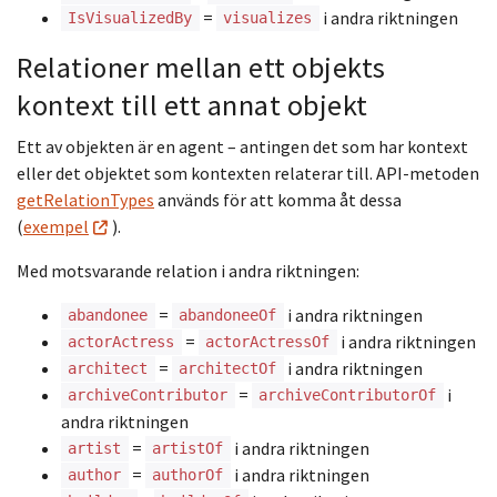
=
i andra riktningen
IsVisualizedBy
visualizes
Relationer mellan ett objekts
kontext till ett annat objekt
Ett av objekten är en agent – antingen det som har kontext
eller det objektet som kontexten relaterar till. API-metoden
getRelationTypes
används för att komma åt dessa
(
exempel
).
Med motsvarande relation i andra riktningen:
=
i andra riktningen
abandonee
abandoneeOf
=
i andra riktningen
actorActress
actorActressOf
=
i andra riktningen
architect
architectOf
=
i
archiveContributor
archiveContributorOf
andra riktningen
=
i andra riktningen
artist
artistOf
=
i andra riktningen
author
authorOf