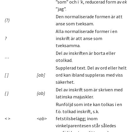
”som” och i
‘k
, reducerad form av
ek
”jag”.
Den normaliserade formen är att
(?)
anse som tveksam.
Alla normaliserade former i en
?
inskrift är att anse som
tveksamma.
Del av inskriften är borta eller
…
otolkad.
Supplerad text. Del av ord eller helt
[ ]
[ab]
ord kan ibland suppleras med viss
säkerhet.
Del av inskrift som är skriven med
{ }
{ab}
latinska majuskler.
Runföljd som inte kan tolkas i en
f.ö. tolkad inskrift, s.k.
< >
<ab>
fetstilsbelägg; inom
vinkelparentesen står således