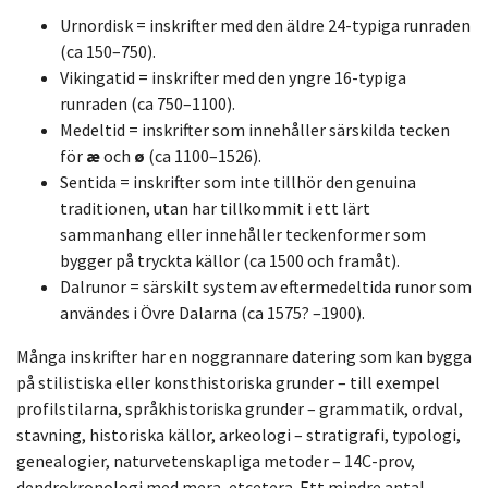
Urnordisk = inskrifter med den äldre 24-typiga runraden
(ca 150–750).
Vikingatid = inskrifter med den yngre 16-typiga
runraden (ca 750–1100).
Medeltid = inskrifter som innehåller särskilda tecken
för
æ
och
ø
(ca 1100–1526).
Sentida = inskrifter som inte tillhör den genuina
traditionen, utan har tillkommit i ett lärt
sammanhang eller innehåller teckenformer som
bygger på tryckta källor (ca 1500 och framåt).
Dalrunor = särskilt system av eftermedeltida runor som
användes i Övre Dalarna (ca 1575? –1900).
Många inskrifter har en noggrannare datering som kan bygga
på stilistiska eller konsthistoriska grunder – till exempel
profilstilarna, språkhistoriska grunder – grammatik, ordval,
stavning, historiska källor, arkeologi – stratigrafi, typologi,
genealogier, naturvetenskapliga metoder – 14C-prov,
dendrokronologi med mera, etcetera. Ett mindre antal