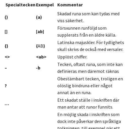
Specialtecken
Exempel
Kommentar
Skadad runa som kan tydas med
()
(a)
viss säkerhet.
Försvunnen runföljd som
[]
[ab]
supplerats från en äldre källa.
Latinska majuskler. För tydlighets
{}
{
AB
}
skull skrivs de också med versaler.
<>
<ab>
Upplöst chiffer.
Tecken, oftast runa, som inte kan
–
-b
definieras men däremot räknas
Obestämbart tecken, troligen en
?
olöslig bindruna eller något
annat än en runa.
Ett skadat ställe i inskriften där
…
man antar att runor funnits.
En möjlig skada i inskriften som
dock inte påverkar den språkliga
‥
tolkningen, till exempel när ett