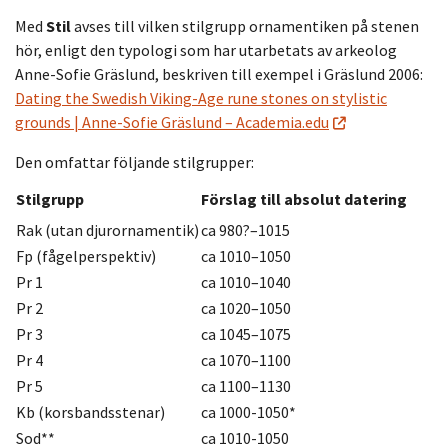
Med
Stil
avses till vilken stilgrupp ornamentiken på stenen
hör, enligt den typologi som har utarbetats av arkeolog
Anne-Sofie Gräslund, beskriven till exempel i Gräslund 2006:
Dating the Swedish Viking-Age rune stones on stylistic
grounds | Anne-Sofie Gräslund – Academia.edu
Den omfattar följande stilgrupper:
Stilgrupp
Förslag till absolut datering
Rak (utan djurornamentik)
ca 980?–1015
Fp (fågelperspektiv)
ca 1010–1050
Pr 1
ca 1010–1040
Pr 2
ca 1020–1050
Pr 3
ca 1045–1075
Pr 4
ca 1070–1100
Pr 5
ca 1100–1130
Kb (korsbandsstenar)
ca 1000-1050*
Sod**
ca 1010-1050