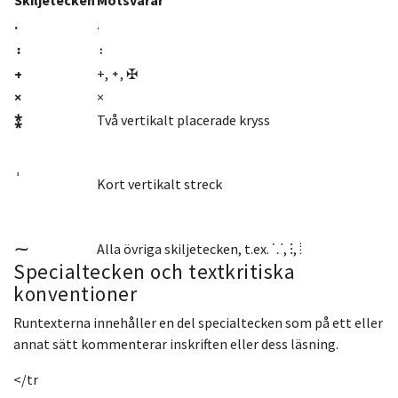
·
·
᛬
᛬
+
+, ᛭, ✠
×
×
⁑
Två vertikalt placerade kryss
'
Kort vertikalt streck
⁓
Alla övriga skiljetecken, t.ex. ⸪, ⁝, ⦙
Specialtecken och textkritiska
konventioner
Runtexterna innehåller en del specialtecken som på ett eller
annat sätt kommenterar inskriften eller dess läsning.
</tr