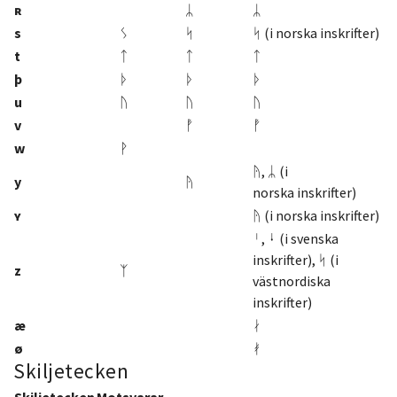
ʀ
ᛦ
ᛦ
s
ᛊ
ᛋ
ᛋ (i norska inskrifter)
t
ᛏ
ᛏ
ᛏ
þ
ᚦ
ᚦ
ᚦ
u
ᚢ
ᚢ
ᚢ
v
ᚡ
ᚡ
w
ᚹ
ᚤ, ᛦ (i
y
ᚤ
norska inskrifter)
ʏ
ᚤ (i norska inskrifter)
ᛌ, ᛍ (i svenska
inskrifter), ᛋ (i
z
ᛉ
västnordiska
inskrifter)
æ
ᛅ
ø
ᚯ
Skiljetecken
Skiljetecken
Motsvarar