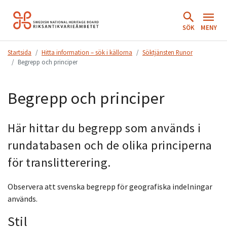
Hoppa
till
SÖK
MENY
innehåll.
Startsida
Hitta information – sök i källorna
Söktjänsten Runor
Begrepp och principer
Begrepp och principer
Här hittar du begrepp som används i
rundatabasen och de olika principerna
för translitterering.
Observera att svenska begrepp för geografiska indelningar
används.
Stil