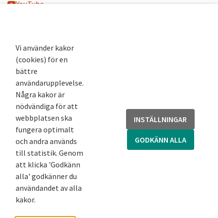
YouTube
K-blogg
K-podd
Nyhetsbrev
Vi använder kakor
(cookies) för en
Andra webbplatser
bättre
användarupplevelse.
Arkivsök
Några kakor är
Fornsök
nödvändiga för att
Fornreg
webbplatsen ska
INSTÄLLNINGAR
Bebyggelseregistret
fungera optimalt
Runor
GODKÄNN ALLA
och andra används
Kringla
till statistik. Genom
att klicka 'Godkänn
alla' godkänner du
användandet av alla
kakor.