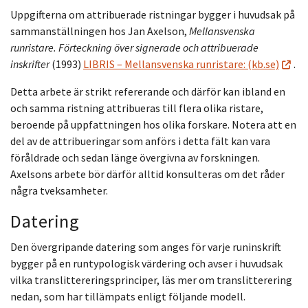
Uppgifterna om attribuerade ristningar bygger i huvudsak på
sammanställningen hos Jan Axelson,
Mellansvenska
runristare. Förteckning över signerade och attribuerade
inskrifter
(1993)
LIBRIS – Mellansvenska runristare: (kb.se)
.
Detta arbete är strikt refererande och därför kan ibland en
och samma ristning attribueras till flera olika ristare,
beroende på uppfattningen hos olika forskare. Notera att en
del av de attribueringar som anförs i detta fält kan vara
föråldrade och sedan länge övergivna av forskningen.
Axelsons arbete bör därför alltid konsulteras om det råder
några tveksamheter.
Datering
Den övergripande datering som anges för varje runinskrift
bygger på en runtypologisk värdering och avser i huvudsak
vilka translittereringsprinciper, läs mer om translitterering
nedan, som har tillämpats enligt följande modell.