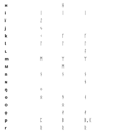
ʜ
ᚺ
i
ᛁ
ᛁ
ᛁ
ï
ᛇ
j
ᛃ
k
ᚲ
ᚴ
ᚴ
l
ᛚ
ᛚ
ᛚ
ʟ
ᛛ
m
ᛗ
ᛘ
ᛘ
ᴍ
ᛗ
n
ᚾ
ᚾ
ᚾ
ɴ
ᛀ
ŋ
ᛜ
o
ᛟ
ᚬ
ᚮ
ᴏ
ᛟ
ǫ
ᚯ
ᚯ
p
ᛈ
ᛔ
ᛔ, ᛕ
r
ᚱ
ᚱ
ᚱ