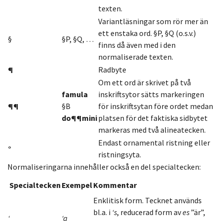
texten.
Variantläsningar som rör mer än
ett enstaka ord. §P, §Q (o.s.v.)
§
§P, §Q, …
finns då även med i den
normaliserade texten.
¶
Radbyte
Om ett ord är skrivet på två
famula
inskriftsytor sätts markeringen
¶¶
§B
för inskriftsytan före ordet medan
do¶¶mini
platsen för det faktiska sidbytet
markeras med två alineatecken.
Endast ornamental ristning eller
°
ristningsyta.
Normaliseringarna innehåller också en del specialtecken:
Specialtecken
Exempel
Kommentar
Enklitisk form. Tecknet används
bl.a. i
‘s
, reducerad form av
es
”är”,
‘
‘a