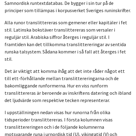
Samnordisk runtextdatabas. De bygger i sin tur på de
principer som tillämpas i korpusverket Sveriges runinskrifter.
Alla runor translittereras som gemener eller kapitäler i fet
stil. Latinska bokstäver translittereras som versaler i
reguljär stil. Arabiska siffror återges i reguljär stil. I
framtiden kan det tillkomma translittereringar av sentida
runska talsystem. Sådana kommer i så fall att återges i fet
stil.
Det är viktigt att komma ihåg att det inte råder något ett
till ett-förhållande mellan translittereringarna och de
bakomliggande runformerna. Hur en viss runform
translittereras är beroende av inskriftens datering och ibland
det ljudvärde som respektive tecken representerar.
I uppställningen nedan visas hur runorna från olika
tidsperioder translittereras. I första kolumnen visas
translittereringen och i de följande kolumnerna
motsvarande runa i urnordisk tid (U), vikingatid (V) och