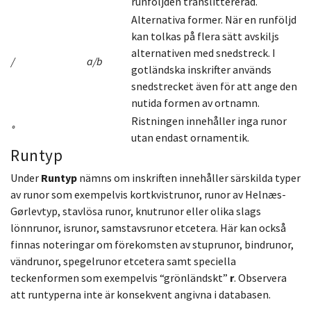
runföljden translittererad.
Alternativa former. När en runföljd
kan tolkas på flera sätt avskiljs
alternativen med snedstreck. I
/
a/b
gotländska inskrifter används
snedstrecket även för att ange den
nutida formen av ortnamn.
Ristningen innehåller inga runor
°
utan endast ornamentik.
Runtyp
Under
Runtyp
nämns om inskriften innehåller särskilda typer
av runor som exempelvis kortkvistrunor, runor av Helnæs-
Gørlevtyp, stavlösa runor, knutrunor eller olika slags
lönnrunor, isrunor, samstavsrunor etcetera. Här kan också
finnas noteringar om förekomsten av stuprunor, bindrunor,
vändrunor, spegelrunor etcetera samt speciella
teckenformen som exempelvis “grönländskt”
r
. Observera
att runtyperna inte är konsekvent angivna i databasen.