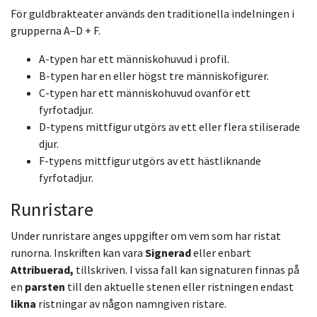
För guldbrakteater används den traditionella indelningen i
grupperna A–D + F.
A-typen har ett människohuvud i profil.
B-typen har en eller högst tre människofigurer.
C-typen har ett människohuvud ovanför ett
fyrfotadjur.
D-typens mittfigur utgörs av ett eller flera stiliserade
djur.
F-typens mittfigur utgörs av ett hästliknande
fyrfotadjur.
Runristare
Under runristare anges uppgifter om vem som har ristat
runorna. Inskriften kan vara
Signerad
eller enbart
Attribuerad,
tillskriven. I vissa fall kan signaturen finnas på
en
parsten
till den aktuelle stenen eller ristningen endast
likna
ristningar av någon namngiven ristare.