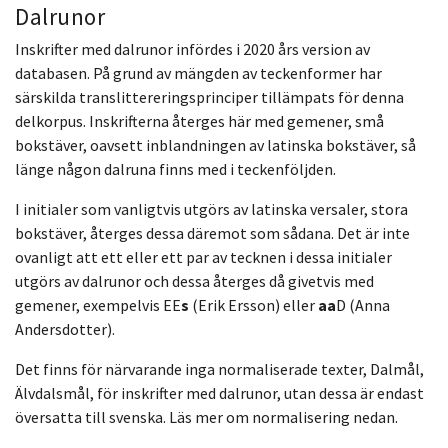
Dalrunor
Inskrifter med dalrunor infördes i 2020 års version av
databasen. På grund av mängden av teckenformer har
särskilda translittereringsprinciper tillämpats för denna
delkorpus. Inskrifterna återges här med gemener, små
bokstäver, oavsett inblandningen av latinska bokstäver, så
länge någon dalruna finns med i teckenföljden.
I initialer som vanligtvis utgörs av latinska versaler, stora
bokstäver, återges dessa däremot som sådana. Det är inte
ovanligt att ett eller ett par av tecknen i dessa initialer
utgörs av dalrunor och dessa återges då givetvis med
gemener, exempelvis EE
s
(Erik Ersson) eller
aa
D (Anna
Andersdotter).
Det finns för närvarande inga normaliserade texter, Dalmål,
Älvdalsmål, för inskrifter med dalrunor, utan dessa är endast
översatta till svenska. Läs mer om normalisering nedan.