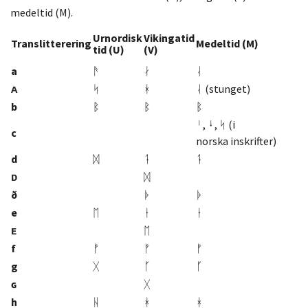
medeltid (M).
Urnordisk
Vikingatid
Translitterering
Medeltid (M)
tid (U)
(V)
a
ᚫ
ᛅ
ᛆ
ᴀ
ᛋ
ᚼ
ᛆ (stunget)
b
ᛒ
ᛒ
ᛒ
ᛌ, ᛍ, ᛋ (i
c
norska inskrifter)
d
ᛞ
ᛑ
ᛑ
ᴅ
ᛞ
ð
ᚧ
ᚧ
e
ᛖ
ᛂ
ᛂ
ᴇ
ᛖ
f
ᚠ
ᚠ
ᚠ
g
ᚷ
ᚵ
ᚵ
ɢ
ᚷ
h
ᚺ
ᚼ
ᚼ