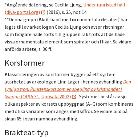
*Angående datering, se Cecilia Ljung,
Under runristad häll
(diva-portal.org)
(2016), s. 35, not 14.
**Denna grupp (
S
kriftband med
o
rnamentala
d
etaljer) har
lagts till av arkeologen Cecilia Ljung och avser ristningar
som tidigare hade förts till gruppen rak trots att de hade
vissa ornamentala element som spiraler och flikar. Se vidare
anförda arbete, s. 36 ff.
Korsformer
Klassificeringen av korsformer bygger på ett system
utarbetat av arkeologen Linn Lager i hennes avhandling
Den
synliga tron. Runstenskors som en spegling av kristnandet i
Sverige
(OPIA 31, Uppsala 2002)
. Systemet består av sju
olika aspekter av korsets uppbyggnad (A–G) som kombineras
med olika variabler som anges med siffror. Se vidare bild på
sidan 65 i ovan nämnda avhandling.
Brakteat-typ