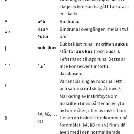
skiljetecken kan ha gått förlorat i
en skada.
^
a^b
Bindruna.
risa^
Bindruna i övergången mellan två
^ ^
^stin
ord.
Dubbelläst runa. Inskriften
aukus
|
auk| |kus
står för
auk kus
(”och Guds”).
I efterhand tillagd runa. Detta är
`´
`a´
inte konsekvent infört i
databasen.
Variantläsning av runorna i ett
/
och samma ord skiljs åt med /.
Markering av inskriftsyta om
inskriften finns på fler än en yta
av föremålet, eller av inskrift om
§A, §B, …
§
fler än en inskrift förekommer på
§O
föremålet. §A, §B (o.s.v.) finns då
även med i den normaliserade