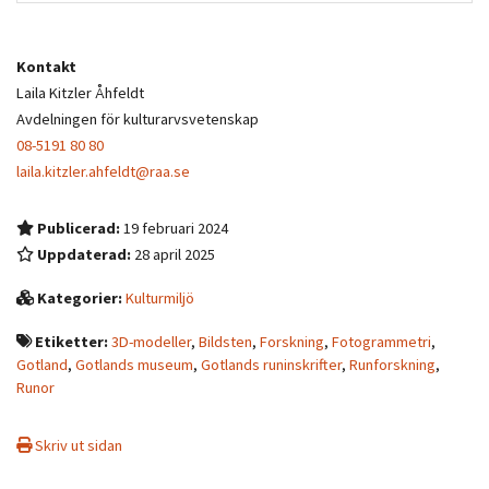
Kontakt
Laila Kitzler Åhfeldt
Avdelningen för kulturarvsvetenskap
08-5191 80 80
laila.kitzler.ahfeldt@raa.se
Publicerad:
19 februari 2024
Uppdaterad:
28 april 2025
Kategorier:
Kulturmiljö
Etiketter:
3D-modeller
,
Bildsten
,
Forskning
,
Fotogrammetri
,
Gotland
,
Gotlands museum
,
Gotlands runinskrifter
,
Runforskning
,
Runor
Skriv ut sidan