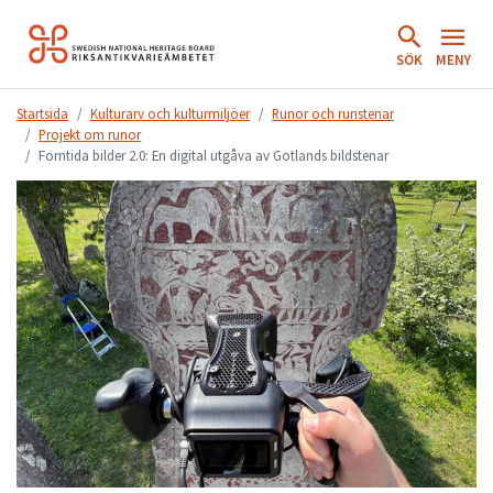
Hoppa
till
SÖK
MENY
innehåll.
Startsida
Kulturarv och kulturmiljöer
Runor och runstenar
Projekt om runor
Forntida bilder 2.0: En digital utgåva av Gotlands bildstenar