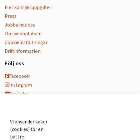
Fler kontaktuppgifter
Press
Jobba hos oss
Om webbplatsen
Cookieinställningar
Driftinformation
Följ oss
Facebook
Instagram
YouTube
K-blogg
K-podd
Nyhetsbrev
Vi använder kakor
(cookies) för en
Andra webbplatser
bättre