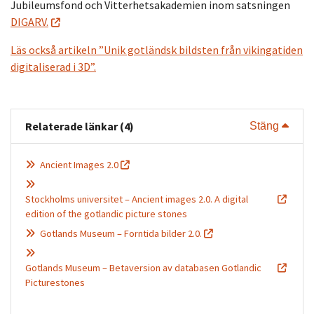
Jubileumsfond och Vitterhetsakademien inom satsningen
DIGARV.
Läs också artikeln ”Unik gotländsk bildsten från vikingatiden
digitaliserad i 3D”.
Relaterade länkar (4)
Visa 
Stäng
Ancient Images 2.0
Stockholms universitet – Ancient images 2.0. A digital
edition of the gotlandic picture stones
Gotlands Museum – Forntida bilder 2.0.
Gotlands Museum – Betaversion av databasen Gotlandic
Picturestones