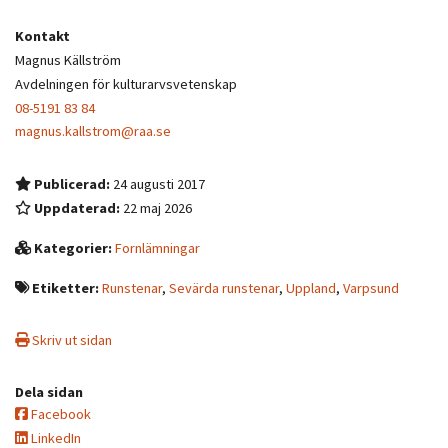
Kontakt
Magnus Källström
Avdelningen för kulturarvsvetenskap
08-5191 83 84
magnus.kallstrom@raa.se
Publicerad:
24 augusti 2017
Uppdaterad:
22 maj 2026
Kategorier:
Fornlämningar
Etiketter:
Runstenar
,
Sevärda runstenar
,
Uppland
,
Varpsund
Skriv ut sidan
Dela sidan
Facebook
LinkedIn