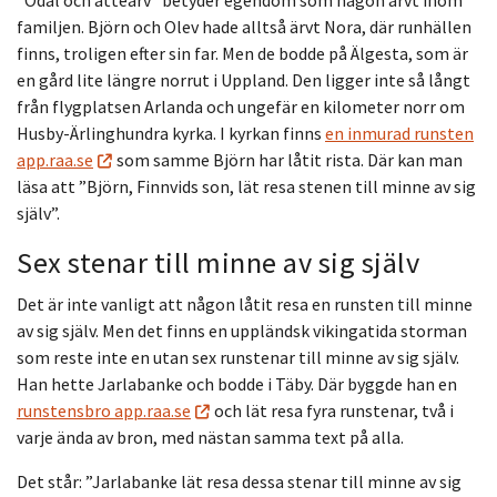
familjen. Björn och Olev hade alltså ärvt Nora, där runhällen
finns, troligen efter sin far. Men de bodde på Älgesta, som är
en gård lite längre norrut i Uppland. Den ligger inte så långt
från flygplatsen Arlanda och ungefär en kilometer norr om
Husby-Ärlinghundra kyrka. I kyrkan finns
en inmurad runsten
app.raa.se
som samme Björn har låtit rista. Där kan man
läsa att ”Björn, Finnvids son, lät resa stenen till minne av sig
själv”.
Sex stenar till minne av sig själv
Det är inte vanligt att någon låtit resa en runsten till minne
av sig själv. Men det finns en uppländsk vikingatida storman
som reste inte en utan sex runstenar till minne av sig själv.
Han hette Jarlabanke och bodde i Täby. Där byggde han en
runstensbro app.raa.se
och lät resa fyra runstenar, två i
varje ända av bron, med nästan samma text på alla.
Det står: ”Jarlabanke lät resa dessa stenar till minne av sig