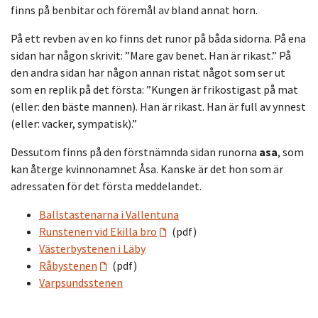
finns på benbitar och föremål av bland annat horn.
På ett revben av en ko finns det runor på båda sidorna. På ena
sidan har någon skrivit: ”Mare gav benet. Han är rikast.” På
den andra sidan har någon annan ristat något som ser ut
som en replik på det första: ”Kungen är frikostigast på mat
(eller: den bäste mannen). Han är rikast. Han är full av ynnest
(eller: vacker, sympatisk).”
Dessutom finns på den förstnämnda sidan runorna
asa
, som
kan återge kvinnonamnet Åsa. Kanske är det hon som är
adressaten för det första meddelandet.
Bällstastenarna i Vallentuna
Runstenen vid Ekilla bro
(pdf)
Västerbystenen i Läby
Råbystenen
(pdf)
Varpsundsstenen