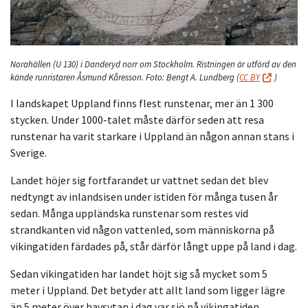
Norahällen (U 130) i Danderyd norr om Stockholm. Ristningen är utförd av den
kände runristaren Åsmund Kåresson.
Foto:
Bengt A. Lundberg
(
CC BY
)
I landskapet Uppland finns flest runstenar, mer än 1 300
stycken. Under 1000-talet måste därför seden att resa
runstenar ha varit starkare i Uppland än någon annan stans i
Sverige.
Landet höjer sig fortfarandet ur vattnet sedan det blev
nedtyngt av inlandsisen under istiden för många tusen år
sedan. Många uppländska runstenar som restes vid
strandkanten vid någon vattenled, som människorna på
vikingatiden färdades på, står därför långt uppe på land i dag.
Sedan vikingatiden har landet höjt sig så mycket som 5
meter i Uppland. Det betyder att allt land som ligger lägre
än 5 meter över havsytan i dag var sjö på vikingatiden.