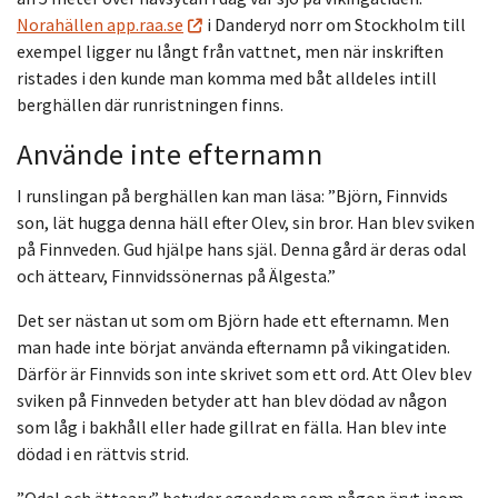
Norahällen app.raa.se
i Danderyd norr om Stockholm till
exempel ligger nu långt från vattnet, men när inskriften
ristades i den kunde man komma med båt alldeles intill
berghällen där runristningen finns.
Använde inte efternamn
I runslingan på berghällen kan man läsa: ”Björn, Finnvids
son, lät hugga denna häll efter Olev, sin bror. Han blev sviken
på Finnveden. Gud hjälpe hans själ. Denna gård är deras odal
och ättearv, Finnvidssönernas på Älgesta.”
Det ser nästan ut som om Björn hade ett efternamn. Men
man hade inte börjat använda efternamn på vikingatiden.
Därför är Finnvids son inte skrivet som ett ord. Att Olev blev
sviken på Finnveden betyder att han blev dödad av någon
som låg i bakhåll eller hade gillrat en fälla. Han blev inte
dödad i en rättvis strid.
”Odal och ättearv” betyder egendom som någon ärvt inom