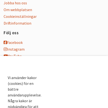
Jobba hos oss
Om webbplatsen
Cookieinställningar
Driftinformation
Följ oss
Facebook
Instagram
YouTube
K-blogg
K-podd
Nyhetsbrev
Vi använder kakor
(cookies) för en
Andra webbplatser
bättre
användarupplevelse.
Arkivsök
Några kakor är
Fornsök
nödvändiga för att