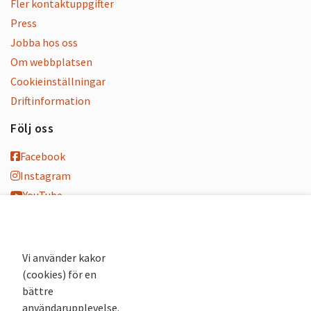
Fler kontaktuppgifter
Press
Jobba hos oss
Om webbplatsen
Cookieinställningar
Driftinformation
Följ oss
Facebook
Instagram
YouTube
K-blogg
K-podd
Nyhetsbrev
Vi använder kakor
(cookies) för en
Andra webbplatser
bättre
användarupplevelse.
Arkivsök