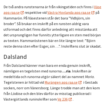
De två andra runstenarna är från vikingatiden och finns i
Väse
app.raa.se
respektive vid
Västra Hovlanda app.raa.se
på
Hammarön. På Väsestenen står det bara ”Vidbjörn, sin
broder”. Så brukar en inskrift på en runsten aldrig vara
utformad och det finns därför anledning att misstänka att
det ursprungligen har funnits ytterligare en sten med början
av texten.
Hammaröstenen bär en lite längre text: ”Björn
reste denna sten efter Esger, sin …”. Inskriftens slut är skadat.
Dalsland
Från Dalsland känner man bara en enda genuin inskrift,
nämligen en tegelsten med runorna
…ria
. Inskriften är
medeltida och runorna utgör säkert del av namnet
Maria
.
Tegelstenen är hittad vid
Murängen app.raa.se
i Gestads
socken, norr om Vänersborg. Länge trodde man att den kom
från Lödöse och den blev därför av misstag publicerad i
Västergötlands runinskrifter som
Vg 236
.