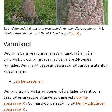
En av Värmlands två runstenar med urnordiska runor, Järsbergsstenen (Vr 1)
utanför Kristinehamn.
Foto:
Bengt A. Lundberg
(
CC BY
)
Värmland
Det finns bara fyra runstenar i Värmland. Två är från
urnordisk tid och är ristade med den äldre 24-typiga
runraden. Den märkligaste av dessa står vid Järsberg utanför
Kristinehamn.
Järsbergsstenen
Den andra urnordiska runstenen påträffades så sent som
1993 vid en arkeologisk undersökning vid
Skramle
app.raa.se
i Gunnarskog. Den står nu vid
hembygdsgården
app.raa.se
.