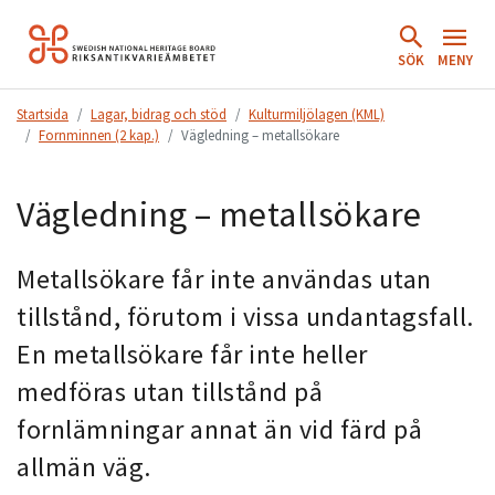
Hoppa
till
SÖK
MENY
innehåll.
Startsida
Lagar, bidrag och stöd
Kulturmiljölagen (KML)
Fornminnen (2 kap.)
Vägledning – metallsökare
Vägledning – metallsökare
Metallsökare får inte användas utan
tillstånd, förutom i vissa undantagsfall.
En metallsökare får inte heller
medföras utan tillstånd på
fornlämningar annat än vid färd på
allmän väg.