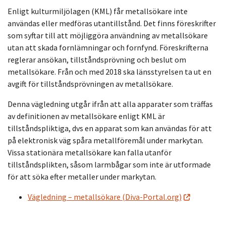
Enligt kulturmiljölagen (KML) får metallsökare inte
användas eller medföras utantillstånd. Det finns föreskrifter
som syftar till att möjliggöra användning av metallsökare
utan att skada fornlämningar och fornfynd. Föreskrifterna
reglerar ansökan, tillståndsprövning och beslut om
metallsökare. Från och med 2018 ska länsstyrelsen ta ut en
avgift för tillståndsprövningen av metallsökare.
Denna vägledning utgår ifrån att alla apparater som träffas
av definitionen av metallsökare enligt KML är
tillståndspliktiga, dvs en apparat som kan användas för att
på elektronisk väg spåra metallföremål under markytan.
Vissa stationära metallsökare kan falla utanför
tillståndsplikten, såsom larmbågar som inte är utformade
för att söka efter metaller under markytan.
Vägledning – metallsökare (Diva-Portal.org)