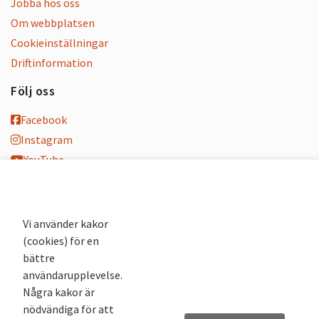
Jobba hos oss
Om webbplatsen
Cookieinställningar
Driftinformation
Följ oss
Facebook
Instagram
YouTube
K-blogg
K-podd
Nyhetsbrev
Vi använder kakor
(cookies) för en
Andra webbplatser
bättre
användarupplevelse.
Arkivsök
Några kakor är
Fornsök
nödvändiga för att
Fornreg