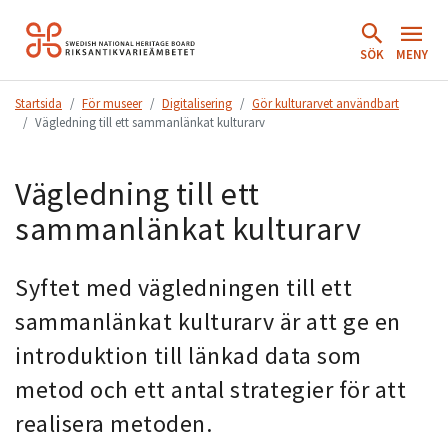
Hoppa
till
SÖK
MENY
innehåll.
Startsida
För museer
Digitalisering
Gör kulturarvet användbart
Vägledning till ett sammanlänkat kulturarv
Vägledning till ett
sammanlänkat kulturarv
Syftet med vägledningen till ett
sammanlänkat kulturarv är att ge en
introduktion till länkad data som
metod och ett antal strategier för att
realisera metoden.