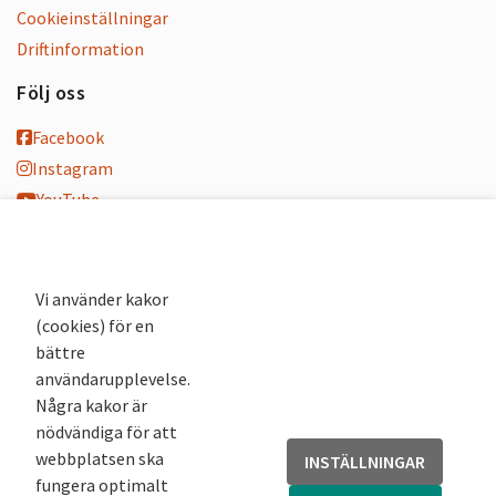
Cookieinställningar
Driftinformation
Följ oss
Facebook
Instagram
YouTube
K-blogg
K-podd
Nyhetsbrev
Vi använder kakor
(cookies) för en
Andra webbplatser
bättre
användarupplevelse.
Arkivsök
Några kakor är
Fornsök
nödvändiga för att
Fornreg
webbplatsen ska
INSTÄLLNINGAR
Bebyggelseregistret
fungera optimalt