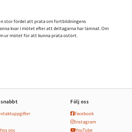
 en stor fördel att prata om fortbildningens
tanna kvar i mötet efter att deltagarna har lämnat. Om
em ur mötet för att kunna prata ostört.
 snabbt
Följ oss
ontaktuppgifter
Facebook
Instagram
hos oss
YouTube