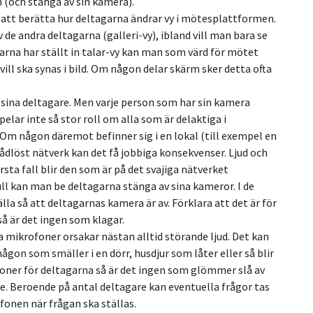
 (och stänga av sin kamera).
 att berätta hur deltagarna ändrar vy i mötesplattformen.
de andra deltagarna (galleri-vy), ibland vill man bara se
arna har ställt in talar-vy kan man som värd för mötet
ill ska synas i bild. Om någon delar skärm sker detta ofta
e sina deltagare. Men varje person som har sin kamera
elar inte så stor roll om alla som är delaktiga i
 Om någon däremot befinner sig i en lokal (till exempel en
ådlöst nätverk kan det få jobbiga konsekvenser. Ljud och
rsta fall blir den som är på det svajiga nätverket
ll kan man be deltagarna stänga av sina kameror. I de
a så att deltagarnas kamera är av. Förklara att det är för
så är det ingen som klagar.
 mikrofoner orsakar nästan alltid störande ljud. Det kan
gon som smäller i en dörr, husdjur som låter eller så blir
oner för deltagarna så är det ingen som glömmer slå av
älle. Beroende på antal deltagare kan eventuella frågor tas
ofonen när frågan ska ställas.