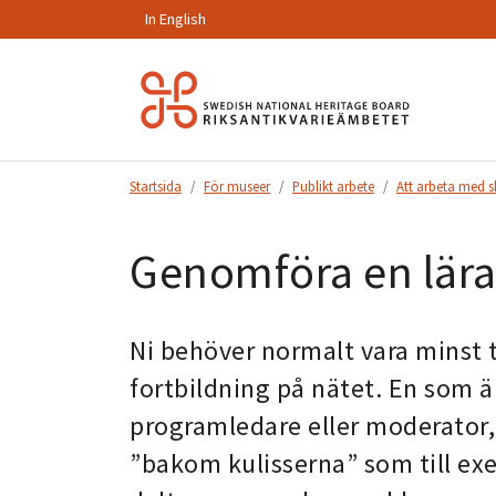
In English
Hoppa
till
innehåll.
Startsida
För museer
Publikt arbete
Att arbeta med 
Genomföra en lärar
Ni behöver normalt vara minst 
fortbildning på nätet. En som 
programledare eller moderator,
”bakom kulisserna” som till exe