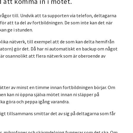
 att komma in i mötet.
frågor till. Undvik att ta supporten via telefon, deltagarna
ör att ta del av fortbildningen. De som inte kan det när
kan ge i stunden.
lika nätverk, till exempel att de som kan delta hemifrån
 datorn) gör det. Då har ni automatiskt en backup om något
är osannolikt att flera nätverk som är oberoende av
 sätter av minst en timme innan fortbildningen börjar. Om
n kan ni öppna själva mötet innan ni släpper på
i ska göra och peppa igång varandra.
igt tillsammans smittar det av sig på deltagarna som får
ror, mikrofoner och skärmdelning fungerar som det ska. Om