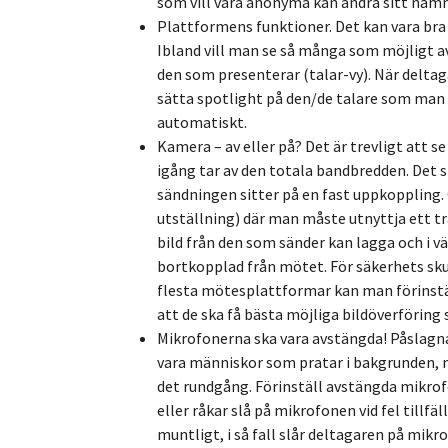
som vill vara anonyma kan ändra sitt namn
Plattformens funktioner. Det kan vara bra
Ibland vill man se så många som möjligt av 
den som presenterar (talar-vy). När deltag
sätta spotlight på den/de talare som man v
automatiskt.
Kamera – av eller på? Det är trevligt att s
igång tar av den totala bandbredden. Det sp
sändningen sitter på en fast uppkoppling.
utställning) där man måste utnyttja ett tr
bild från den som sänder kan lagga och i vä
bortkopplad från mötet. För säkerhets sku
flesta mötesplattformar kan man förinställ
att de ska få bästa möjliga bildöverföring 
Mikrofonerna ska vara avstängda! Påslagna
vara människor som pratar i bakgrunden, nå
det rundgång. Förinställ avstängda mikrof
eller råkar slå på mikrofonen vid fel tillf
muntligt, i så fall slår deltagaren på mikr