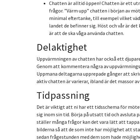
Chatten är alltid öppen! Chatten är ett u
frågor. ”Värm upp” chatten i början av mö
minimal eftertanke, till exempel vilket väde
landet de befinner sig. Höst och vår är det
är att de ska våga använda chatten.
Delaktighet
Uppvärmningen av chatten har också ett djupare s
Genom att kommentera några av uppvärmningsinlä
Uppmana deltagarna upprepade gånger att skriva
aktiv chatten är varierar, ibland är det massor av
Tidpassning
Det är viktigt att ni har ett tidsschema för möt
sig inom sin tid. Börja på utsatt tid och avsluta 
ställer många frågor kan det vara lätt att tappa 
bilderna så att de som inte har möjlighet att st
sedan frågestunden med dem som hade möjlighet