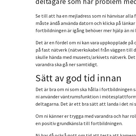
deltagare som har problem med
Se till att ha en mejladress som ni hänvisar alla 
måste ändå använda datorn och klicka på länkar f
fortbildningen är igång behöver mer hjälp än ni 
Det är en fördel om ni kan vara uppkopplade på o
på fast nätverk (nätverkskabel från väggen till
skulle hända med museets/arkivets nätverk. Det 
varandra ska gå ner samtidigt.
Sätt av god tid innan
Det är bra om ni som ska hålla i fortbildningen
ni använder väntrumsfunktion i mötesplattforme
deltagarna. Det är ett bra sätt att landa i det n
Om ni känner er trygga med varandra och har rol
en positiv grundkänsla till fortbildningen.
Ni har då också gott om tid att testa att kame