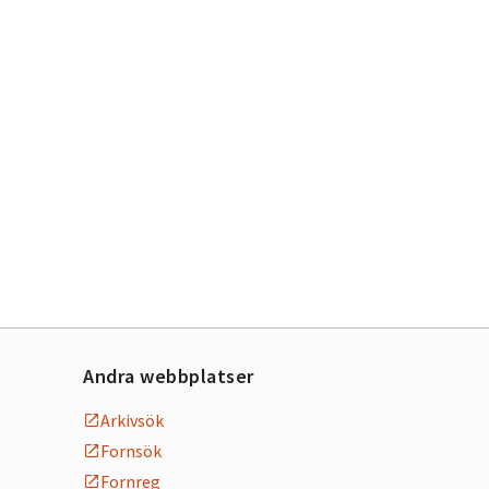
Andra webbplatser
Arkivsök
Fornsök
Fornreg