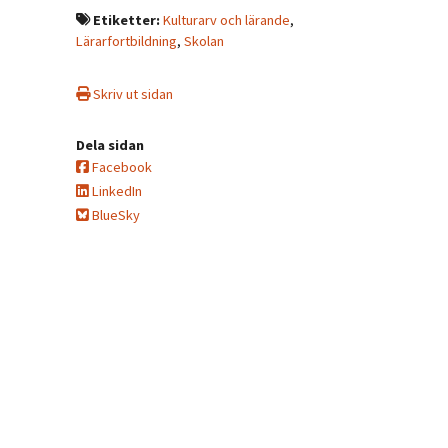
Etiketter:
Kulturarv och lärande
,
Lärarfortbildning
,
Skolan
Skriv ut sidan
Dela sidan
Facebook
LinkedIn
BlueSky