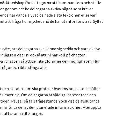
tmärkt redskap för deltagarna att kommunicera och ställa
tet genom att be deltagarna skriva något som kräver
r de har där de är, vad de hade sista lektionen eller var i
 kul att fråga hur mycket snö de har utanför fönstret. Syftet
yfte, att deltagarna ska känna sig sedda och vara aktiva.
ggen visar ni också att ni har koll på chatten.
 i chatten så att de inte glömmer den möjligheten. Hur
 frågor och ibland inga alls.
et och att alla som ska prata är överens om det och håller
på utsatt tid. Om deltagarna är väldigt intresserade och
tiden. Pausa i så fall frågestunden och visa de avslutande
anna får ta del av den planerade informationen. Återuppta
 att stanna lite längre.