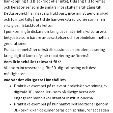
har koppling till Blackfoot
eller inte), tillgång till föremål
och berättelser som de annars inte skulle ha tillgång till.
Detta projekt
har visat sig fruktbart, inte minst genom ökad
och förnyad tillgång till de hantverkstraditioner som är
en
viktig del i Blackfoots kultur.
I punkten ingår diskussion kring det materiella kulturarvets
betydelse som bärare av
berättelser och förbindelse
r mellan
generationer.
Punkten innehåller också diskussion och problematisering
kring digital kontra fysisk
repatriering av föremål.
Vem är innehållet relevant för?
Alla som intresserar sig för 3D
–
digitalisering och dess
möjligheter
Vad var det viktigaste i innehållet?
Praktiska exempel på relevant praktisk användning av
digitala 3D
–
modeller
–
som på r
iktigt
berör och
engagerar människor utanför institutionerna.
Praktiska exempel på hur hantverkstraditioner genom
3D
–
teknik kan dokumenteras och
spridas, för att sedan