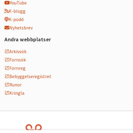
YouTube
K-blogg
K-podd
Nyhetsbrev
Andra webbplatser
Arkivsök
Fornsök
Fornreg
Bebyggelseregistret
Runor
Kringla