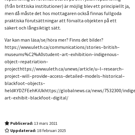
(från brittiska institutioner) är möjlig blev ett principiellt ja,
men då måste det hos mottagaren också finnas fullgoda
praktiska förutsättningar att förvalta objekten på ett
säkert och långsiktigt sätt.
Var kan man läsa/se/höra mer? Finns det bilder?
h
ttps://www.uleth.ca/communications/stories
–
british
–
museums%C2%A0student
–
art
–
exhibition
–
indigenous
–
object
–
repatriation
–
project
https://www.uleth.ca/unews/article/u
–
l
–
research
–
project
–
will
–
provide
–
access
–
detailed
–
models
–
historical
–
blackfoot
–
objects
–
held#.YDZFEehKiUk
https://globalnews.ca/news/7532300/indig
art
–
exhibit
–
blackfoot
–
digital/
Publicerad:
13 mars 2021
Uppdaterad:
18 februari 2025