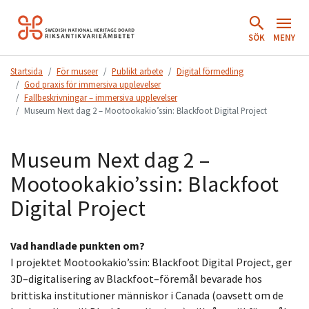
Hoppa
till
SÖK
MENY
innehåll.
Startsida
För museer
Publikt arbete
Digital förmedling
God praxis för immersiva upplevelser
Fallbeskrivningar – immersiva upplevelser
Museum Next dag 2 – Mootookakio’ssin: Blackfoot Digital Project
Museum Next dag 2 –
Mootookakio’ssin: Blackfoot
Digital Project
Vad handlade punkten om?
I projektet
Mootookakio’ssin: Blackfoot Digital Project
, ger
3D
–
digitalisering av Blackfoot
–
föremål
bevarade hos
brittiska institutioner människor i Canada
(oavsett om de