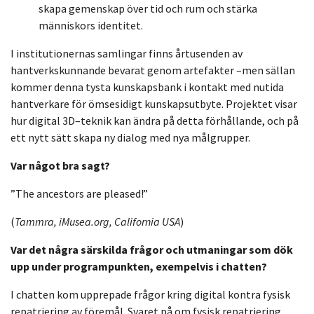
skapa gemenskap över tid och rum och stärka
människors identitet.
I institutionernas sam
lingar finns årtusenden av
hantverkskunnande bevarat genom
artefakter
–
men sällan
kommer denna tysta kunskapsbank i kontakt med nutida
hantverkare
för ömsesidigt kunskapsutbyte. Projektet visar
hur digital 3D
–
teknik kan ändra på detta
förhållande, och på
ett nytt sätt skapa ny dialog med nya målgrupper.
Var något bra sagt?
”The ancestors are pleased!”
(
Tammra, iMusea.org, California USA
)
Var det några särskilda frågor och utmaningar som dök
upp under programpunkten, exempelvis i chatten?
I chatten kom upprepade frågor kring digital kontra fysisk
repatriering av föremål. Svaret på om fysisk repatriering