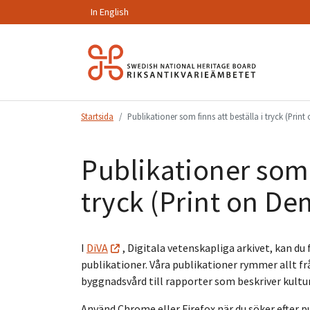
In English
Hoppa
till
innehåll.
Startsida
Publikationer som finns att beställa i tryck (Pri
Publikationer som f
tryck (Print on D
I
DiVA
, Digitala vetenskapliga arkivet, kan du
publikationer. Våra publikationer rymmer allt fr
byggnadsvård till rapporter som beskriver kultur
Använd Chrome eller Firefox när du söker efter pu