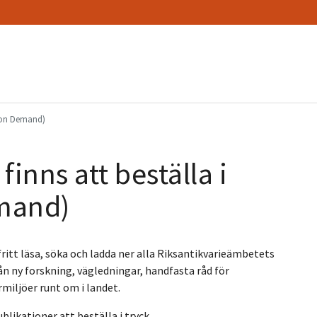
nt on Demand)
inns att beställa i
emand)
 fritt läsa, söka och ladda ner alla Riksantikvarieämbetets
ån ny forskning, vägledningar, handfasta råd för
miljöer runt om i landet.
blikationer att beställa i tryck.