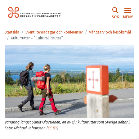
Hoppa
till
SÖK
MENY
innehåll.
Startsida
Event, temadagar och konferenser
Världsarv och besöksmål
Kulturrutter – ”Cultural Routes”
Vandring längst Sankt Olavsleden, en av sju kulturrutter som Sverige deltar i.
Foto:
Michael Johansson
(
CC BY
)