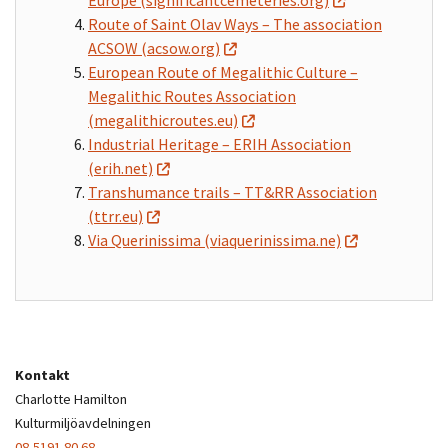
Europe (significantcemeteries.org)
Route of Saint Olav Ways – The association
ACSOW (acsow.org)
European Route of Megalithic Culture –
Megalithic Routes Association
(megalithicroutes.eu)
Industrial Heritage – ERIH Association
(erih.net)
Transhumance trails – TT&RR Association
(ttrr.eu)
Via Querinissima (viaquerinissima.ne)
Kontakt
Charlotte Hamilton
Kulturmiljöavdelningen
08-5191 80 68