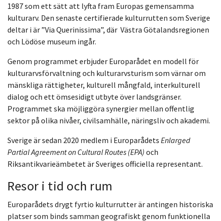
1987 som ett sätt att lyfta fram Europas gemensamma
kulturarv. Den senaste certifierade kulturrutten som Sverige
deltar i är ”Via Querinissima”, där Västra Götalandsregionen
och Lödöse museum ingår.
Genom programmet erbjuder Europarådet en modell för
kulturarvsförvaltning och kulturarvsturism som värnar om
mänskliga rättigheter, kulturell mångfald, interkulturell
dialog och ett ömsesidigt utbyte över landsgränser.
Programmet ska möjliggöra synergier mellan offentlig
sektor på olika nivåer, civilsamhälle, näringsliv och akademi.
Sverige är sedan 2020 medlem i Europarådets
Enlarged
Partial Agreement on Cultural Routes (EPA)
och
Riksantikvarieämbetet är Sveriges officiella representant.
Resor i tid och rum
Europarådets drygt fyrtio kulturrutter är antingen historiska
platser som binds samman geografiskt genom funktionella