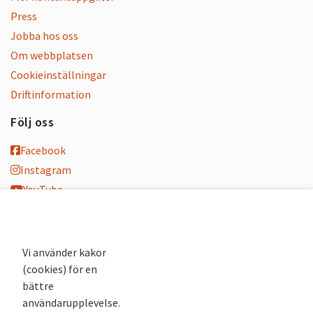
Press
Jobba hos oss
Om webbplatsen
Cookieinställningar
Driftinformation
Följ oss
Facebook
Instagram
YouTube
K-blogg
K-podd
Nyhetsbrev
Vi använder kakor
(cookies) för en
Andra webbplatser
bättre
användarupplevelse.
Arkivsök