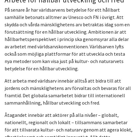
På senare år har världsarvens betydelse för ett hållbart
samhälle betonats alltmer av Unesco och FN i övrigt. Att
skydda och vårda mänsklighetens arv betraktas idag som en
förutsättning för en hållbar utveckling. Ambitionen är att
hållbarhetsperspektivet i princip ska genomsyrar alla delar
av arbetet med världsarvskonventionen. Världsarven lyfts
också som möjliga plattformar för att utveckla och testa
nya metoder som kan visa just på kultur- och naturarvets
betydelse för en hållbar utveckling.
Att arbeta med världsarv innebär alltså att bidra till att
jordens och mänsklighetens arv förvaltas och bevaras för all
framtid. Det globala samarbetet bidrar till internationell
sammanhållning, hållbar utveckling och fred.
Åtagandet innebär att aktörer på alla nivåer – globalt,
nationellt, regionalt och lokalt – tillsammans samarbetar
för att tillvarata kultur- och naturarv genom att agera klokt,
eftertänksamt och samtidigt innovativt. Allt detta