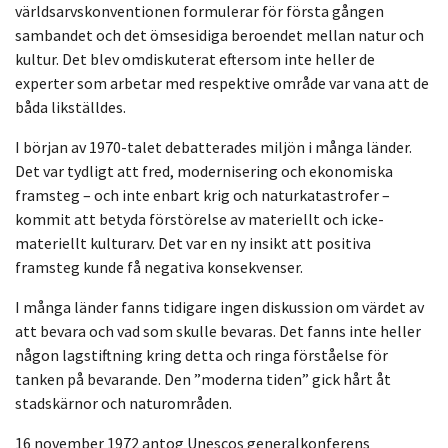
världsarvskonventionen formulerar för första gången
sambandet och det ömsesidiga beroendet mellan natur och
kultur. Det blev omdiskuterat eftersom inte heller de
experter som arbetar med respektive område var vana att de
båda likställdes.
I början av 1970-talet debatterades miljön i många länder.
Det var tydligt att fred, modernisering och ekonomiska
framsteg – och inte enbart krig och naturkatastrofer –
kommit att betyda förstörelse av materiellt och icke-
materiellt kulturarv. Det var en ny insikt att positiva
framsteg kunde få negativa konsekvenser.
I många länder fanns tidigare ingen diskussion om värdet av
att bevara och vad som skulle bevaras. Det fanns inte heller
någon lagstiftning kring detta och ringa förståelse för
tanken på bevarande. Den ”moderna tiden” gick hårt åt
stadskärnor och naturområden.
16 november 1972 antog Unescos generalkonferens