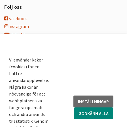
Följ oss
Facebook
Instagram
YouTube
K-blogg
K-podd
Nyhetsbrev
Vi använder kakor
(cookies) för en
Andra webbplatser
bättre
användarupplevelse.
Arkivsök
Några kakor är
Fornsök
nödvändiga för att
Fornreg
webbplatsen ska
INSTÄLLNINGAR
Bebyggelseregistret
fungera optimalt
Runor
GODKÄNN ALLA
och andra används
Kringla
till statistik. Genom