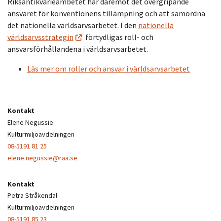
Riksantikvarieämbetet
har däremot det övergripande
ansvaret
för
konventionen
s
till
ämpning
och att samordna
d
et nationella världsarvsarbetet. I den
nationella
världsarvsstrategin
förtydligas roll- och
ansvarsförhållandena i världsarvsarbetet.
Läs mer om roller och ansvar i världsarvsarbetet
Kontakt
Elene Negussie
Kulturmiljöavdelningen
08-5191 81 25
elene.negussie@raa.se
Kontakt
Petra Stråkendal
Kulturmiljöavdelningen
08-5191 85 23