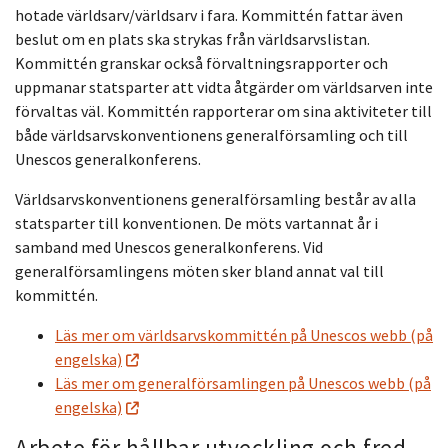
hotade världsarv/världsarv i fara. Kommittén fattar även
beslut om en plats ska strykas från världsarvslistan.
Kommittén granskar också förvaltningsrapporter och
uppmanar statsparter att vidta åtgärder om världsarven inte
förvaltas väl. Kommittén rapporterar om sina aktiviteter till
både världsarvskonventionens generalförsamling och till
Unescos generalkonferens.
Världsarvskonventionens generalförsamling består av alla
statsparter till konventionen. De möts vartannat år i
samband med Unescos generalkonferens. Vid
generalförsamlingens möten sker bland annat val till
kommittén.
Läs mer om världsarvskommittén på Unescos webb (på
engelska)
Läs mer om generalförsamlingen på Unescos webb (på
engelska)
Arbete för hållbar utveckling och fred