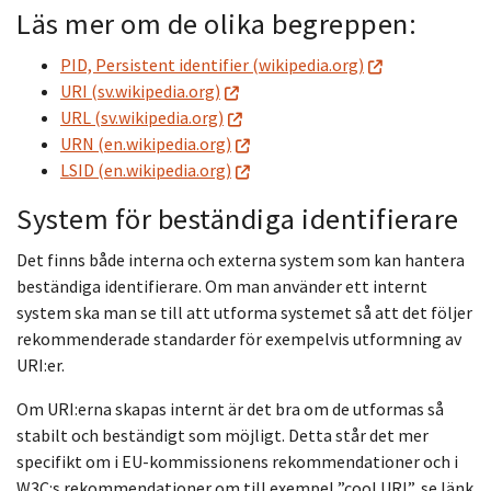
Läs mer om de olika begreppen:
PID, Persistent identifier (wikipedia.org)
URI (sv.wikipedia.org)
URL (sv.wikipedia.org)
URN (en.wikipedia.org)
LSID (en.wikipedia.org)
System för beständiga identifierare
Det finns både interna och externa system som kan hantera
beständiga identifierare. Om man använder ett internt
system ska man se till att utforma systemet så att det följer
rekommenderade standarder för exempelvis utformning av
URI:er.
Om URI:erna skapas internt är det bra om de utformas så
stabilt och beständigt som möjligt. Detta står det mer
specifikt om i EU-kommissionens rekommendationer och i
W3C:s rekommendationer om till exempel ”cool URI”, se länk