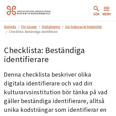
Hoppa
till
SÖK
MENY
innehåll.
Startsida
För museer
Digitalisering
Gör kulturarvet beständigt
Checklista: Beständiga identifierare
Checklista: Beständiga
identifierare
Denna checklista beskriver olika
digitala identifierare och vad din
kulturarvsinstitution bör tänka på vad
gäller beständiga identifierare, alltså
unika kodsträngar som identifierar en