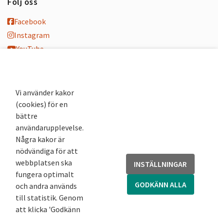
Följ oss
Facebook
Instagram
YouTube
K-blogg
K-podd
Nyhetsbrev
Vi använder kakor
(cookies) för en
Andra webbplatser
bättre
användarupplevelse.
Arkivsök
Några kakor är
Fornsök
nödvändiga för att
Fornreg
webbplatsen ska
INSTÄLLNINGAR
Bebyggelseregistret
fungera optimalt
Runor
GODKÄNN ALLA
och andra används
Kringla
till statistik. Genom
att klicka 'Godkänn