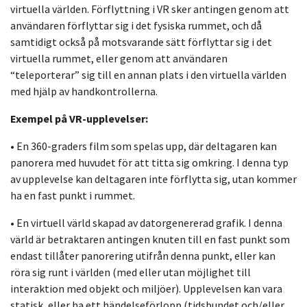
virtuella världen. Förflyttning i VR sker antingen genom att
användaren förflyttar sig i det fysiska rummet, och då
samtidigt också på motsvarande sätt förflyttar sig i det
virtuella rummet, eller genom att användaren
“teleporterar” sig till en annan plats i den virtuella världen
med hjälp av handkontrollerna.
Exempel på VR-upplevelser:
• En 360-graders film som spelas upp, där deltagaren kan
panorera med huvudet för att titta sig omkring. I denna typ
av upplevelse kan deltagaren inte förflytta sig, utan kommer
ha en fast punkt i rummet.
• En virtuell värld skapad av datorgenererad grafik. I denna
värld är betraktaren antingen knuten till en fast punkt som
endast tillåter panorering utifrån denna punkt, eller kan
röra sig runt i världen (med eller utan möjlighet till
interaktion med objekt och miljöer). Upplevelsen kan vara
statisk, eller ha ett händelseförlopp (tidsbundet och/eller