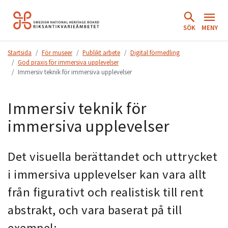
Hoppa
till
SÖK
MENY
innehåll.
Startsida
För museer
Publikt arbete
Digital förmedling
God praxis för immersiva upplevelser
Immersiv teknik för immersiva upplevelser
Immersiv teknik för
immersiva upplevelser
Det visuella berättandet och uttrycket
i immersiva upplevelser kan vara allt
från figurativt och realistisk till rent
abstrakt, och vara baserat på till
exempel: