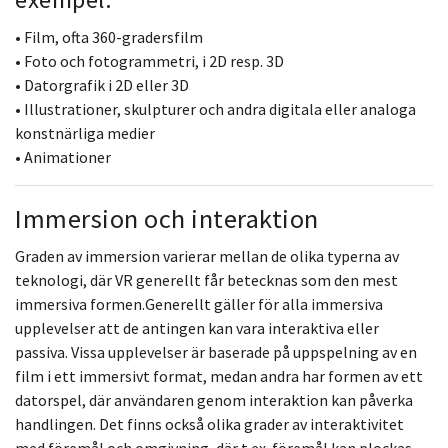
• Film, ofta 360-gradersfilm
• Foto och fotogrammetri, i 2D resp. 3D
• Datorgrafik i 2D eller 3D
• Illustrationer, skulpturer och andra digitala eller analoga
konstnärliga medier
• Animationer
Immersion och interaktion
Graden av immersion varierar mellan de olika typerna av
teknologi, där VR generellt får betecknas som den mest
immersiva formen.Generellt gäller för alla immersiva
upplevelser att de antingen kan vara interaktiva eller
passiva. Vissa upplevelser är baserade på uppspelning av en
film i ett immersivt format, medan andra har formen av ett
datorspel, där användaren genom interaktion kan påverka
handlingen. Det finns också olika grader av interaktivitet
med föremål och omgivning, där t.ex. föremål kan plockas