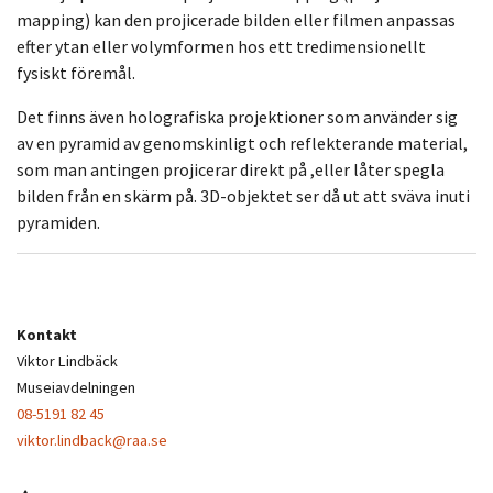
mapping) kan den projicerade bilden eller filmen anpassas
efter ytan eller volymformen hos ett tredimensionellt
fysiskt föremål.
Det finns även holografiska projektioner som använder sig
av en pyramid av genomskinligt och reflekterande material,
som man antingen projicerar direkt på ,eller låter spegla
bilden från en skärm på. 3D-objektet ser då ut att sväva inuti
pyramiden.
Kontakt
Viktor Lindbäck
Museiavdelningen
08-5191 82 45
viktor.lindback@raa.se