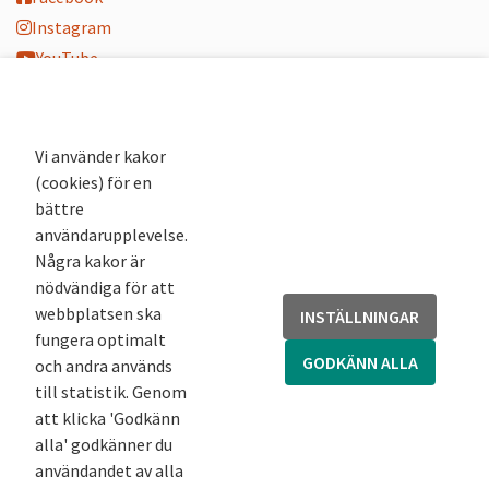
Instagram
YouTube
K-blogg
K-podd
Nyhetsbrev
Vi använder kakor
(cookies) för en
Andra webbplatser
bättre
användarupplevelse.
Arkivsök
Några kakor är
Fornsök
nödvändiga för att
Fornreg
webbplatsen ska
INSTÄLLNINGAR
Bebyggelseregistret
fungera optimalt
Runor
GODKÄNN ALLA
och andra används
Kringla
till statistik. Genom
att klicka 'Godkänn
alla' godkänner du
användandet av alla