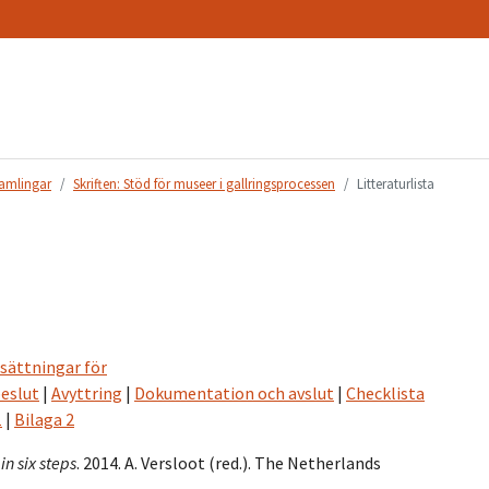
samlingar
Skriften: Stöd för museer i gallringsprocessen
Litteraturlista
sättningar för
beslut
|
Avyttring
|
Dokumentation och avslut
|
Checklista
1
|
Bilaga 2
n six steps
. 2014. A. Versloot (red.). The Netherlands