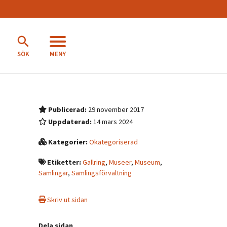
MENY
SÖK
Publicerad:
29 november 2017
Uppdaterad:
14 mars 2024
Kategorier:
Okategoriserad
Etiketter:
Gallring
,
Museer
,
Museum
,
Samlingar
,
Samlingsförvaltning
Skriv ut sidan
Dela sidan