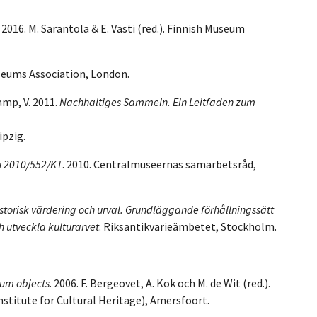
. 2016. M. Sarantola & E. Västi (red.). Finnish Museum
useums Association, London.
amp, V. 2011.
Nachhaltiges Sammeln. Ein Leitfaden zum
ipzig.
Ku 2010/552/KT
. 2010. Centralmuseernas samarbetsråd,
storisk värdering och urval. Grundläggande förhållningssätt
h utveckla kulturarvet
. Riksantikvarieämbetet, Stockholm.
eum objects
. 2006. F. Bergeovet, A. Kok och M. de Wit (red.).
nstitute for Cultural Heritage), Amersfoort.