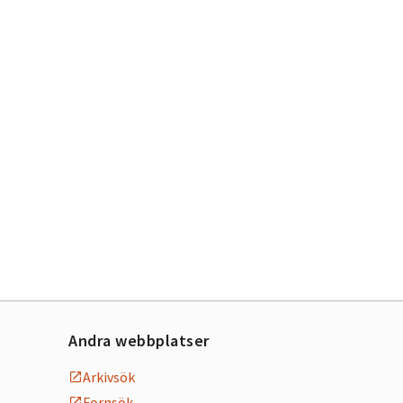
 stäng
Andra webbplatser
Arkivsök
Fornsök