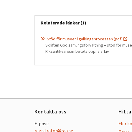
Relaterade länkar (1)
Stöd för museer i gallringsprocessen (pdf)
Skriften God samlingsförvaltning – stöd för muse
Riksantikvarieämbetets öppna arkiv.
Kontakta oss
Hitta
E-post:
Fler k
registrator@raa.se
Press