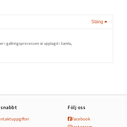
Visa eller
Stäng
er i gallringsprocessen är upplagd i Samla,
 snabbt
Följ oss
ontaktuppgifter
Facebook
Instagram