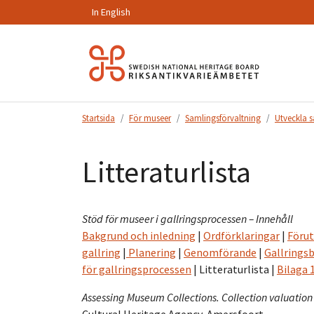
In English
Hoppa
till
innehåll.
Startsida
För museer
Samlingsförvaltning
Utveckla 
Litteraturlista
Stöd för museer i gallringsprocessen – Innehåll
Bakgrund och inledning
|
Ordförklaringar
|
Förut
gallring
|
Planering
|
Genomförande
|
Gallrings
för gallringsprocessen
| Litteraturlista |
Bilaga 
Assessing Museum Collections. Collection valuation i
Cultural Heritage Agency, Amersfoort.