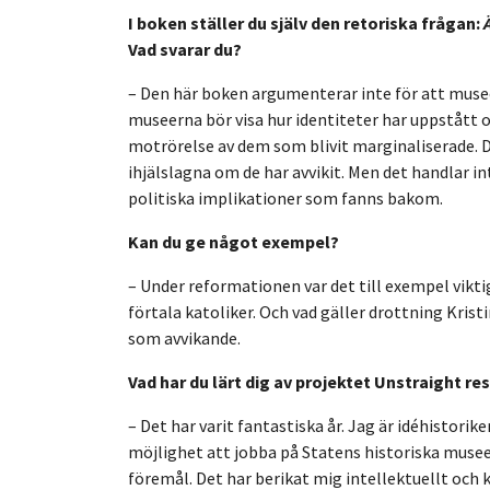
I boken ställer du själv den retoriska frågan:
Vad svarar du?
– Den här boken argumenterar inte för att museer
museerna bör visa hur identiteter har uppstått o
motrörelse av dem som blivit marginaliserade. Det
ihjälslagna om de har avvikit. Men det handlar in
politiska implikationer som fanns bakom.
Kan du ge något exempel?
– Under reformationen var det till exempel vikti
förtala katoliker. Och vad gäller drottning Kris
som avvikande.
Vad har du lärt dig av projektet Unstraight re
– Det har varit fantastiska år. Jag är idéhistorik
möjlighet att jobba på Statens historiska mus
föremål. Det har berikat mig intellektuellt och