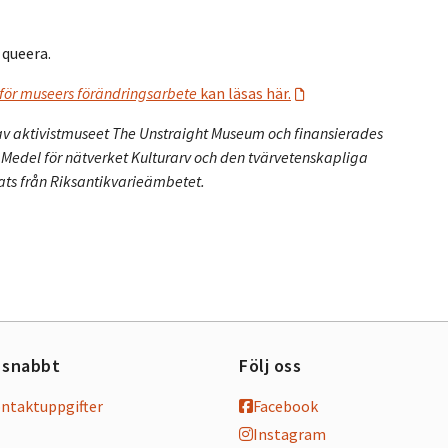
 queera.
a för museers förändringsarbete
kan läsas här.
 av aktivistmuseet The Unstraight Museum och finansierades
 Medel för nätverket Kulturarv och den tvärvetenskapliga
jats från Riksantikvarieämbetet.
 snabbt
Följ oss
ontaktuppgifter
Facebook
Instagram