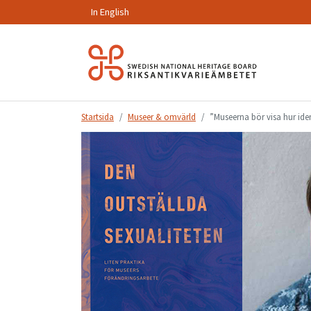
In English
Hoppa
till
innehåll.
Startsida
Museer & omvärld
”Museerna bör visa hur iden