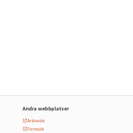
Andra webbplatser
Arkivsök
Fornsök