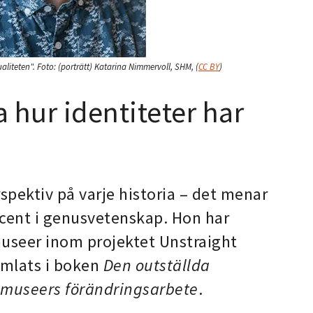
aliteten".
Foto:
(porträtt) Katarina Nimmervoll, SHM,
(
CC BY
)
 hur identiteter har
rspektiv på varje historia – det menar
ocent i genusvetenskap. Hon har
museer inom projektet Unstraight
amlats i boken
Den outställda
ör museers förändringsarbete
.