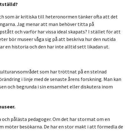
tställd?
ch som är kritiska till heteronormen tänker ofta att det
ningarna. Jag menar att man behöver titta på
stått och varför har vissa ideal skapats? I stället för att
eter bör museer våga sig på att beskriva hur den nutida
 en historia och den har inte alltid sett likadan ut.
kulturarvsområdet som har tröttnat på en stelnad
örändring i linje med de senaste årens forskning. Man kan
ssen och begrunda i sin ensamhet eller diskutera inom
museer.
iga och pålästa pedagoger. Om det har stormat om en
om möter besökarna. De har en stor makt i att förmedla de