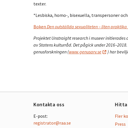
texter.
*Lesbiska, homo-, bisexuella, transpersoner och
Boken
Den outställda sexualiteten – liten praktik
Projektet Unstraight research i museer initierades
av Statens kulturråd. Det pågick under 2016–2018.
genusforskningen (
www.genusarv.se
) har bevil
Kontakta oss
Hitta
E-post:
Fler k
registrator@raa.se
Press