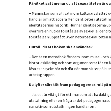
På vilket sätt menar du att sexualiteten är ou
– Människor som vill väl inom kulturarvsfältet o
handlar om att addera fler identiteter i utställ
identiteternas historik: Hur har identiteterna upp
överföra en nutida förståelse av sexuella identit
förståelsen uppstått. Även heterosexualiteten har
Hur vill du att boken ska användas?
– Det är en metodbok för dem inom musei- och 
historieskildring och som argumenterar för en f
läsa ett stycke här och där när man sitter på bu
arbetsgruppen.
Du lyfter särskilt fram pedagogernas roll på 
– Ja, det är viktigt för ett museum att ha dukt
utställning eller en fråga är det pedagogerna s
narrativ som utställningen handlar om.