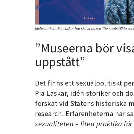
Idéhistorikern Pia Laskar har skrivit boken "Den outställda sexu
”Museerna bör visa
uppstått”
Det finns ett sexualpolitiskt pe
Pia Laskar, idéhistoriker och d
forskat vid Statens historiska 
research. Erfarenheterna har s
sexualiteten – liten praktika f