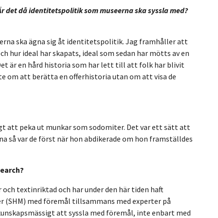
Är det då identitetspolitik som museerna ska syssla med?
na ska ägna sig åt identitetspolitik. Jag framhåller att
ch hur ideal har skapats, ideal som sedan har mötts av en
 är en hård historia som har lett till att folk har blivit
te om att berätta en offerhistoria utan om att visa de
gt att peka ut munkar som sodomiter. Det var ett sätt att
tina så var de först när hon abdikerade om hon framställdes
search?
er och textinriktad och har under den här tiden haft
eer (SHM) med föremål tillsammans med experter på
 kunskapsmässigt att syssla med föremål, inte enbart med